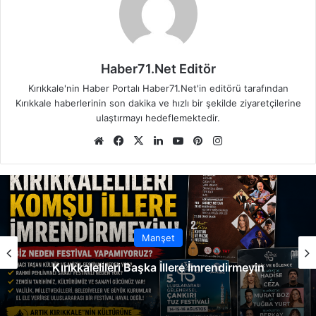
Haber71.Net Editör
Kırıkkale'nin Haber Portalı Haber71.Net'in editörü tarafından
Kırıkkale haberlerinin son dakika ve hızlı bir şekilde ziyaretçilerine
ulaştırmayı hedeflemektedir.
We
Fa
X
Lin
Yo
Pin
Ins
b
ce
ke
uT
ter
tag
sit
bo
dIn
ub
est
ra
esi
ok
e
m
Manşet
Kırıkkalelileri Başka İllere İmrendirmeyin