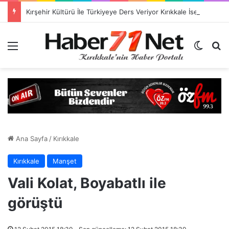
Kırşehir Kültürü İle Türkiyeye Ders Veriyor Kırıkkale İse Hala Seyrediyor !!!
Menü
Dış gö
H
Ana Sayfa
/
Kırıkkale
Kırıkkale
Manşet
Vali Kolat, Boyabatlı ile
görüştü