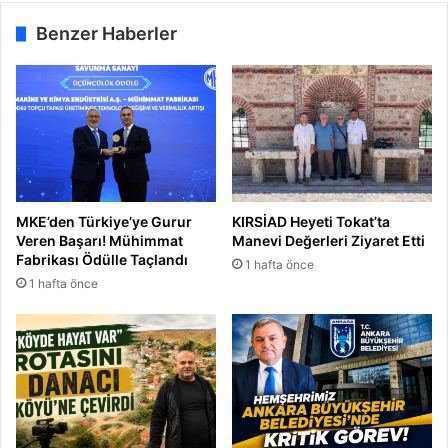
l
r
Benzer Haberler
i
k
e
y
e
a
t
a
m
MKE’den Türkiye’ye Gurur
KIRSİAD Heyeti Tokat’ta
a
Veren Başarı! Mühimmat
Manevi Değerleri Ziyaret Etti
y
Fabrikası Ödülle Taçlandı
1 hafta önce
ı
1 hafta önce
z
”