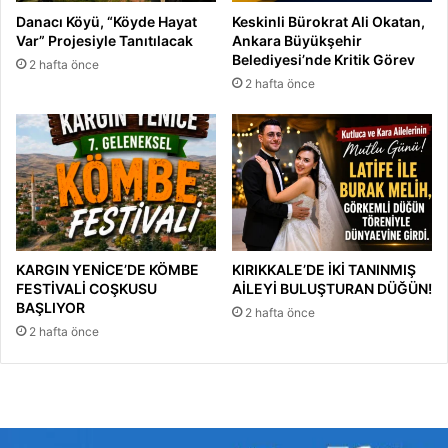
Danacı Köyü, “Köyde Hayat
Keskinli Bürokrat Ali Okatan,
Var” Projesiyle Tanıtılacak
Ankara Büyükşehir
Belediyesi’nde Kritik Görev
2 hafta önce
2 hafta önce
KARGIN YENİCE’DE KÖMBE
KIRIKKALE’DE İKİ TANINMIŞ
FESTİVALİ COŞKUSU
AİLEYİ BULUŞTURAN DÜĞÜN!
BAŞLIYOR
2 hafta önce
2 hafta önce