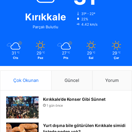
Kırıkkale
31º - 22º
22%
4.42 km/s
Parçalı Bulutlu
31
29
27
29
29
℃
℃
℃
℃
℃
Cts
Paz
Pts
Sal
Çar
Çok Okunan
Güncel
Yorum
Kırıkkale’de Konser Gibi Sünnet
1 gün önce
Yurt dışına bile götürülen Kırıkkale simidi
listede neden yok?