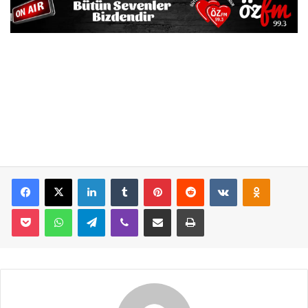
Facebook
X
LinkedIn
Tumblr
Pinterest
Reddit
VKontakte
Odnoklassniki
Pocket
WhatsApp
Telegram
Viber
E-Posta İle Paylaş
Yazdır