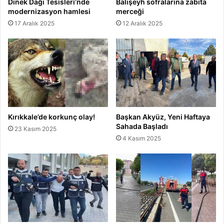
Dinek Dağı Tesisleri’nde
Balışeyh sofralarına zabıta
modernizasyon hamlesi
merceği
17 Aralık 2025
12 Aralık 2025
Kırıkkale’de korkunç olay!
Başkan Akyüz, Yeni Haftaya
Sahada Başladı
23 Kasım 2025
4 Kasım 2025