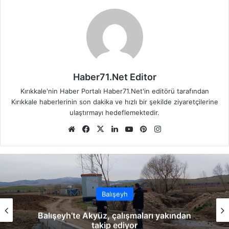
Haber71.Net Editor
Kırıkkale'nin Haber Portalı Haber71.Net'in editörü tarafından
Kırıkkale haberlerinin son dakika ve hızlı bir şekilde ziyaretçilerine
ulaştırmayı hedeflemektedir.
We
Fa
X
Lin
Yo
Pin
Ins
b
ce
ke
uT
ter
tag
sit
bo
dIn
ub
est
ra
esi
ok
e
m
Balışeyh
Balışeyh’te Akyüz, çalışmaları yakından
takip ediyor