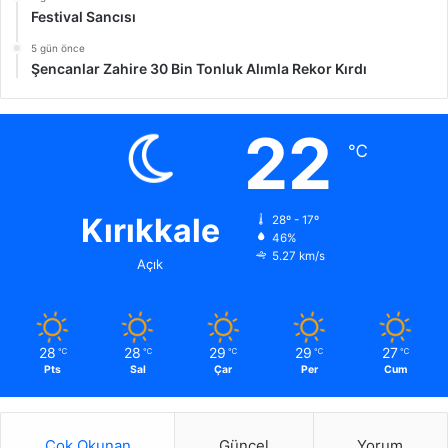
Festival Sancısı
5 gün önce
Şencanlar Zahire 30 Bin Tonluk Alımla Rekor Kırdı
22
℃
Kırıkkale
28º - 17º
46%
5.27 km/s
Açık
28
28
29
29
27
℃
℃
℃
℃
℃
Pts
Sal
Çar
Per
Cum
Çok Okunan
Güncel
Yorum