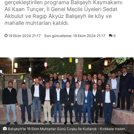
gerçekleştirilen programa Balışeyh Kaymakamı
Ali Kaan Tunçer, İl Genel Meclis Üyeleri Sedat
Akbulut ve Ragıp Akyüz Balışeyh ile köy ve
mahalle muhtarları katıldı.
19 Ekim 2024 21:17
Son güncelleme: 19 Ekim 2024 21:17
0
Balışeyh’te 19 Ekim Muhtarlar Günü Coşku İle Kutlandı - Kırıkkale Haber,