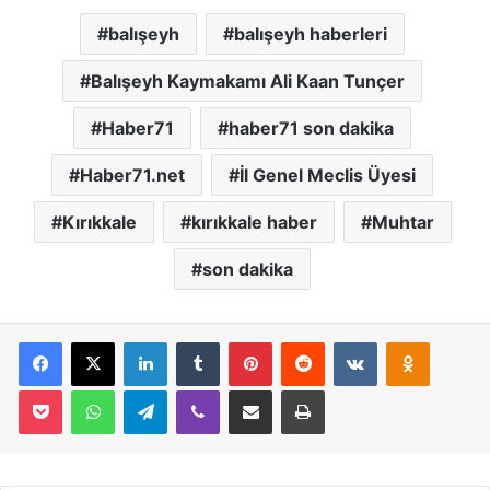
balışeyh
balışeyh haberleri
Balışeyh Kaymakamı Ali Kaan Tunçer
Haber71
haber71 son dakika
Haber71.net
İl Genel Meclis Üyesi
Kırıkkale
kırıkkale haber
Muhtar
son dakika
Facebook
X
LinkedIn
Tumblr
Pinterest
Reddit
VKontakte
Odnoklassniki
Pocket
WhatsApp
Telegram
Viber
E-Posta İle Paylaş
Yazdır