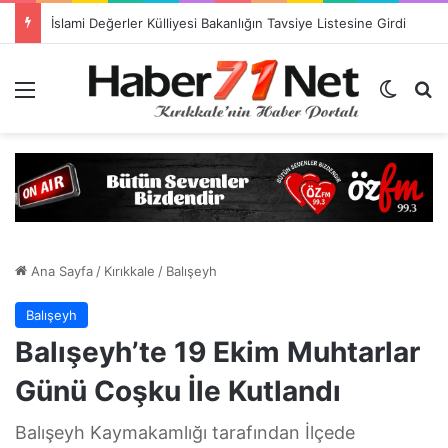
Yahşihan’da Korkutan Çökme! Bayraktepe Alarm Veriyor (Video-Haber)
Menü
Dış gö
H
Ana Sayfa
/
Kırıkkale
/
Balışeyh
Balışeyh
Balışeyh’te 19 Ekim Muhtarlar
Günü Coşku İle Kutlandı
Balışeyh Kaymakamlığı tarafından İlçede