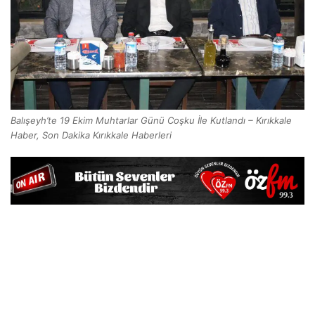
Balışeyh’te 19 Ekim Muhtarlar Günü Coşku İle Kutlandı – Kırıkkale
Haber, Son Dakika Kırıkkale Haberleri