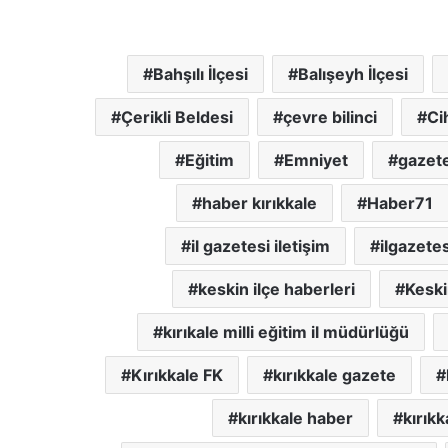
Bahşılı İlçesi
Balışeyh İlçesi
Çerikli Beldesi
çevre bilinci
Ci
Eğitim
Emniyet
gazete
haber kırıkkale
Haber71
il gazetesi iletişim
ilgazetes
keskin ilçe haberleri
Keski
kırıkale milli eğitim il müdürlüğü
Kırıkkale FK
kırıkkale gazete
kırıkkale haber
kırıkk