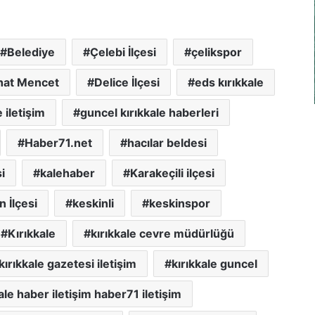
Belediye
Çelebi İlçesi
çelikspor
hat Mencet
Delice İlçesi
eds kırıkkale
 iletişim
guncel kırıkkale haberleri
Haber71.net
hacılar beldesi
i
kalehaber
Karakeçili ilçesi
n İlçesi
keskinli
keskinspor
Kırıkkale
kırıkkale cevre müdürlüğü
kırıkkale gazetesi iletişim
kırıkkale guncel
ale haber iletişim haber71 iletişim