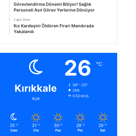
Görevlendirme Dönemi Bitiyor! Sağlık
Personeli Asıl Görev Yerlerine Dönüyor
2 gün önce
Kız Kardeşini Öldüren Firari Mandırada
Yakalandı
26
℃
Kırıkkale
26º - 22º
26%
0.52 km/s
Açık
25
31
30
28
29
℃
℃
℃
℃
℃
Cum
Cts
Paz
Pts
Sal