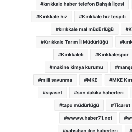
kırıkkale haber telefon Bahşılı İlçesi
Kırıkkale hız
Kırıkkale hız tespiti
kırıkkale mal müdürlüğü
K
Kırıkkale Tarım İl Müdürlüğü
kırı
Kırıkkaleli
Kırıkkalespor
makine kimya kurumu
manşet
milli savunma
MKE
MKE Kır
siyaset
son dakika haberleri
tapu müdürlüğü
Ticaret
wwww.haber71.net
w
yahşihan ilçe haberleri