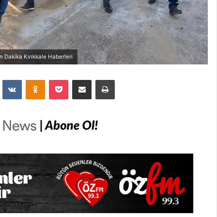
 Dakika Kırıkkale Haberleri
dit
VKontakte
Odnoklassniki
Pocket
E-Posta İle Paylaş
Yazdır