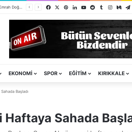
Facebook
X
Pinterest
LinkedIn
YouTube
Reddit
Tumblr
Instagra
Med
TSO Başkan Adayı Emrah Doğan’dan EXPOKALE Vizyonu
EKONOMI
SPOR
EĞITIM
KIRIKKALE
 Sahada Başladı
 Haftaya Sahada Başl