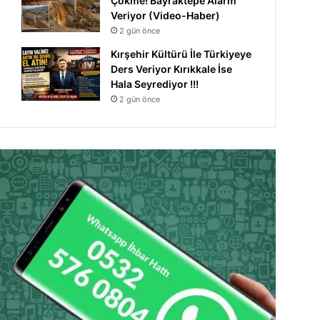
Çökme! Bayraktepe Alarm
Veriyor (Video-Haber)
2 gün önce
Kırşehir Kültürü İle Türkiyeye
Ders Veriyor Kırıkkale İse
Hala Seyrediyor !!!
2 gün önce