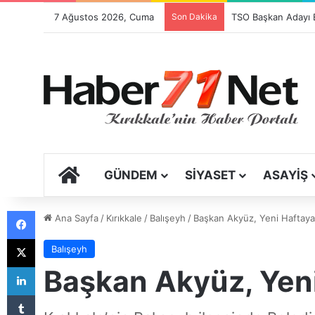
7 Ağustos 2026, Cuma
Son Dakika
ANA SAYFA
GÜNDEM
SIYASET
ASAYIŞ
Facebook
Ana Sayfa
/
Kırıkkale
/
Balışeyh
/
Başkan Akyüz, Yeni Haftaya
X
Balışeyh
LinkedIn
Başkan Akyüz, Yeni
Tumblr