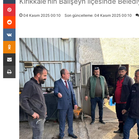
Kırıkkale’nin Balışeyh ilçesinde Bele
Pinterest
04 Kasım 2025 00:10
Son güncelleme: 04 Kasım 2025 00:10
Reddit
VKontakte
Odnoklassniki
E-Posta İle Paylaş
Yazdır