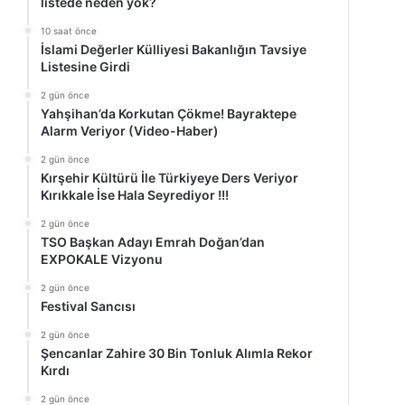
listede neden yok?
10 saat önce
İslami Değerler Külliyesi Bakanlığın Tavsiye
Listesine Girdi
2 gün önce
Yahşihan’da Korkutan Çökme! Bayraktepe
Alarm Veriyor (Video-Haber)
2 gün önce
Kırşehir Kültürü İle Türkiyeye Ders Veriyor
Kırıkkale İse Hala Seyrediyor !!!
2 gün önce
TSO Başkan Adayı Emrah Doğan’dan
EXPOKALE Vizyonu
2 gün önce
Festival Sancısı
2 gün önce
Şencanlar Zahire 30 Bin Tonluk Alımla Rekor
Kırdı
2 gün önce