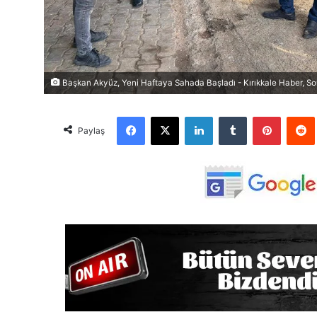
Başkan Akyüz, Yeni Haftaya Sahada Başladı - Kırıkkale Haber, Son
Facebook
X
LinkedIn
Tumblr
Pinterest
Red
Paylaş