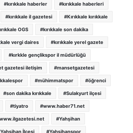
kırıkkale haberler
kırıkkale haberleri
kırıkkale il gazetesi
Kırıkkale kırıkkale
ırıkkale OGS
kırıkkale son dakika
kkale vergi daires
kırıkkale yerel gazete
kırkkle gençlikspor il müdürlüğü
 gazetesi iletişim
mansetgazetesi
ıkkalespor
mühimmatspor
öğrenci
son dakika kırıkkale
Sulakyurt ilçesi
tiyatro
www.haber71.net
www.ilgazetesi.net
Yahşihan
Yahşihan İlçesi
Yahşihanspor