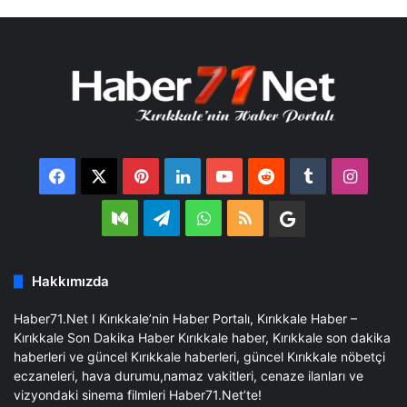
Facebook
X
Pinterest
LinkedIn
YouTube
Reddit
Tumblr
Insta
Medium
Telegram
WhatsApp
RSS
Google
Business
Hakkımızda
Haber71.Net I Kırıkkale’nin Haber Portalı, Kırıkkale Haber –
Kırıkkale Son Dakika Haber Kırıkkale haber, Kırıkkale son dakika
haberleri ve güncel Kırıkkale haberleri, güncel Kırıkkale nöbetçi
eczaneleri, hava durumu,namaz vakitleri, cenaze ilanları ve
vizyondaki sinema filmleri Haber71.Net’te!