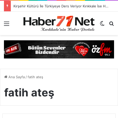
Kırşehir Kültürü İle Türkiyeye Ders Veriyor Kırıkkale İse Hala Seyrediyor !!!
Menü
Dış gö
H
Ana Sayfa
/
fatih ateş
fatih ateş