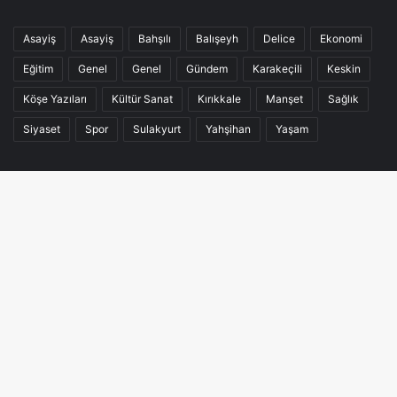
Asayiş
Asayiş
Bahşılı
Balışeyh
Delice
Ekonomi
Eğitim
Genel
Genel
Gündem
Karakeçili
Keskin
Köşe Yazıları
Kültür Sanat
Kırıkkale
Manşet
Sağlık
Siyaset
Spor
Sulakyurt
Yahşihan
Yaşam
Kurumsal
Gizlilik Politikası
B
Yayın İlkeleri
d
Reklam
Künye
t
İletişim Bilgileri
Bize Ulaşın