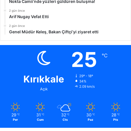
Nokta Camii’nde yüzleri güldüren buluşma!
2 gün önce
Arif Nugay Vefat Etti
2 gün önce
Genel Müdür Keleş, Bakan Çiftçi’yi ziyaret etti
25
℃
Kırıkkale
29º - 18º
34%
2.09 km/s
Açık
29
31
32
30
28
℃
℃
℃
℃
℃
Per
Cum
Cts
Paz
Pts