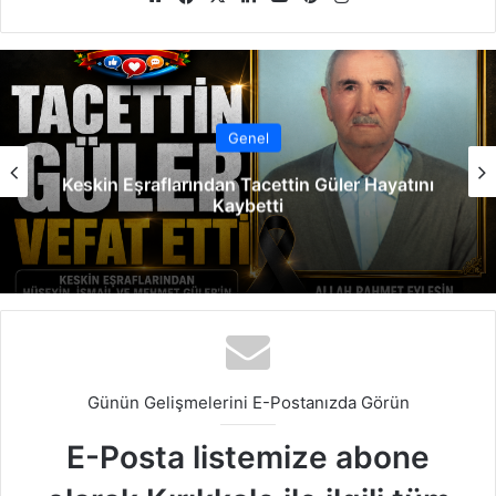
b
ce
ke
uT
ter
tag
sit
bo
dIn
ub
est
ra
esi
ok
e
m
Genel
Keskin Eşraflarından Tacettin Güler Hayatını
Kaybetti
Günün Gelişmelerini E-Postanızda Görün
E-Posta listemize abone