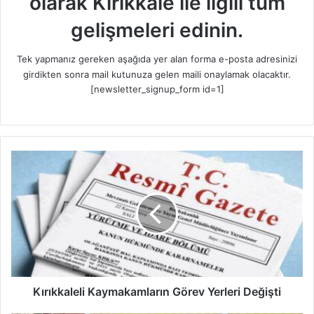
olarak Kırıkkale ile ilgili tüm
gelişmeleri edinin.
Tek yapmanız gereken aşağıda yer alan forma e-posta adresinizi
girdikten sonra mail kutunuza gelen maili onaylamak olacaktır.
[newsletter_signup_form id=1]
K
ı
r
ı
k
k
a
l
e
l
Kırıkkaleli Kaymakamların Görev Yerleri Değişti
i