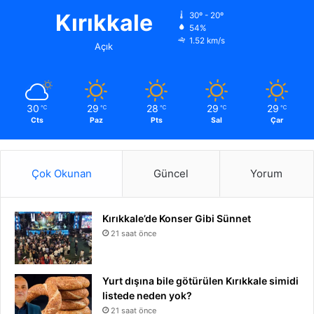
Kırıkkale
30º - 20º
54%
1.52 km/s
Açık
30
29
28
29
29
℃
℃
℃
℃
℃
Cts
Paz
Pts
Sal
Çar
Çok Okunan
Güncel
Yorum
Kırıkkale’de Konser Gibi Sünnet
21 saat önce
Yurt dışına bile götürülen Kırıkkale simidi
listede neden yok?
21 saat önce