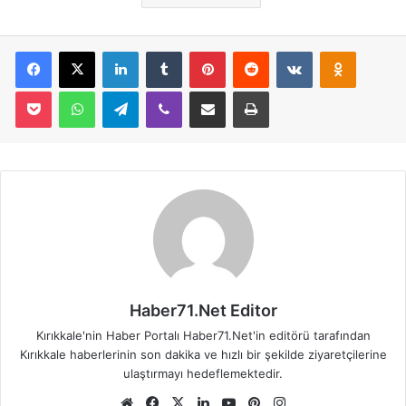
Facebook
X
LinkedIn
Tumblr
Pinterest
Reddit
VKontakte
Odnoklassniki
Pocket
WhatsApp
Telegram
Viber
E-Posta İle Paylaş
Yazdır
Haber71.Net Editor
Kırıkkale'nin Haber Portalı Haber71.Net'in editörü tarafından
Kırıkkale haberlerinin son dakika ve hızlı bir şekilde ziyaretçilerine
ulaştırmayı hedeflemektedir.
We
Fa
X
Lin
Yo
Pin
Ins