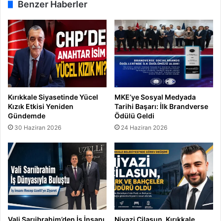
Benzer Haberler
Kırıkkale Siyasetinde Yücel
MKE’ye Sosyal Medyada
Kızık Etkisi Yeniden
Tarihi Başarı: İlk Brandverse
Gündemde
Ödülü Geldi
30 Haziran 2026
24 Haziran 2026
Vali Sarıibrahim’den İş İnsanı
Niyazi Cilasun, Kırıkkale