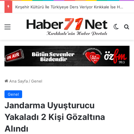
TSO Başkan Adayı Emrah Doğan’dan EXPOKALE Vizyonu
Menü
Dış gö
H
Ana Sayfa
/
Genel
Genel
Jandarma Uyuşturucu
Yakaladı 2 Kişi Gözaltına
Alındı