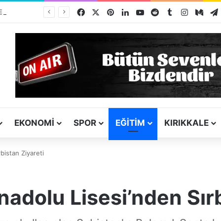
Facebook
X
Pinterest
LinkedIn
YouTube
Reddit
Tumblr
Instagra
Med
TSO Başkan Adayı Emrah Doğan’dan EXPOKALE Vizyonu
EKONOMI
SPOR
EĞITIM
KIRIKKALE
bistan Ziyareti
nadolu Lisesi’nden Sırb