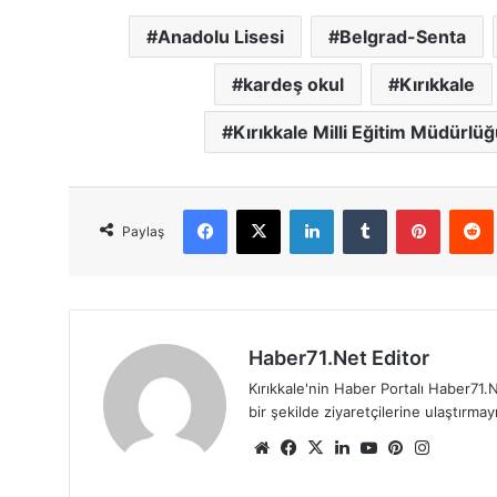
Anadolu Lisesi
Belgrad-Senta
kardeş okul
Kırıkkale
Kırıkkale Milli Eğitim Müdürlüğ
Facebook
X
LinkedIn
Tumblr
Pinterest
Red
Paylaş
Haber71.Net Editor
Kırıkkale'nin Haber Portalı Haber71.N
bir şekilde ziyaretçilerine ulaştırma
We
Fa
X
Lin
Yo
Pin
Ins
b
ce
ke
uT
ter
tag