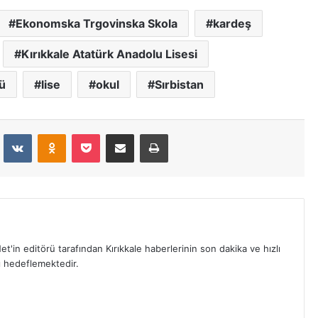
Ekonomska Trgovinska Skola
kardeş
Kırıkkale Atatürk Anadolu Lisesi
ü
lise
okul
Sırbistan
dit
VKontakte
Odnoklassniki
Pocket
E-Posta İle Paylaş
Yazdır
et'in editörü tarafından Kırıkkale haberlerinin son dakika ve hızlı
yı hedeflemektedir.