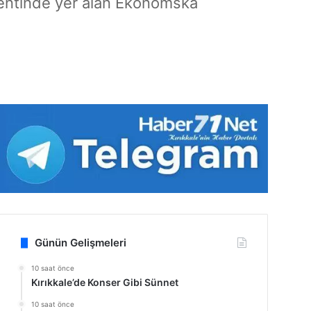
 kentinde yer alan Ekonomska
Günün Gelişmeleri
10 saat önce
Kırıkkale’de Konser Gibi Sünnet
10 saat önce