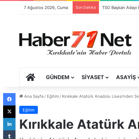
7 Ağustos 2026, Cuma
Son Dakika
ANA SAYFA
GÜNDEM
SIYASET
ASAYIŞ
Facebook
Ana Sayfa
/
Eğitim
/
Kırıkkale Atatürk Anadolu Lisesi’nden Sır
X
Eğitim
LinkedIn
Kırıkkale Atatürk A
Tumblr