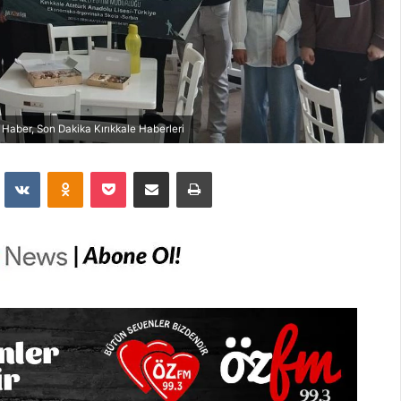
e Haber, Son Dakika Kırıkkale Haberleri
dit
VKontakte
Odnoklassniki
Pocket
E-Posta İle Paylaş
Yazdır