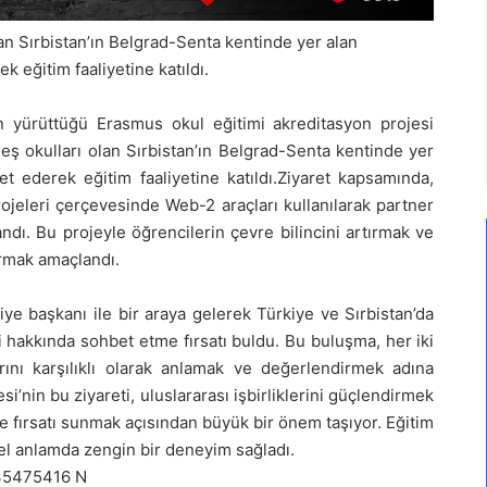
lan Sırbistan’ın Belgrad-Senta kentinde yer alan
eğitim faaliyetine katıldı.
n yürüttüğü Erasmus okul eğitimi akreditasyon projesi
eş okulları olan Sırbistan’ın Belgrad-Senta kentinde yer
 ederek eğitim faaliyetine katıldı.Ziyaret kapsamında,
jeleri çerçevesinde Web-2 araçları kullanılarak partner
landı. Bu projeyle öğrencilerin çevre bilincini artırmak ve
urmak amaçlandı.
ye başkanı ile bir araya gelerek Türkiye ve Sırbistan’da
mi hakkında sohbet etme fırsatı buldu. Bu buluşma, her iki
rını karşılıklı olarak anlamak ve değerlendirmek adına
i’nin bu ziyareti, uluslararası işbirliklerini güçlendirmek
me fırsatı sunmak açısından büyük bir önem taşıyor. Eğitim
el anlamda zengin bir deneyim sağladı.