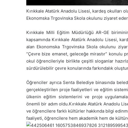
Kırıkkale Atatürk Anadolu Lisesi, kardeş okulları o
Ekonomska Trgovinska Skola okulunu ziyaret ederek 
Kırıkkale Milli Eğitim Müdürlüğü AR-GE birimini
kapsamında Kırıkkale Atatürk Anadolu Lisesi, kard
alan Ekonomska Trgovinska Skola okulunu ziyaret
“Çevre bize emanet, geleceğe mirastır” konulu pro
okul öğrencileriyle birlikte çeşitli sloganlar hazır
sürdürülebilir çevre konularında farkındalık oluşt
Öğrenciler ayrıca Senta Belediye binasında beledi
gerçekleştirilen proje faaliyetleri ve eğitim siste
ülkenin eğitim sistemlerini ve proje uygulamala
önemli bir adım oldu.Kırıkkale Atatürk Anadolu Lises
ve öğrencilere farklı kültürler hakkında bilgi edin
faaliyeti, öğrencilere hem akademik hem de kültür