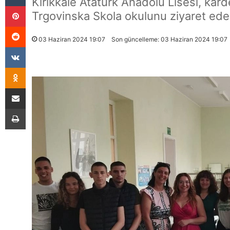
Kırıkkale Atatürk Anadolu Lisesi, kar
Pinterest
Trgovinska Skola okulunu ziyaret edere
Reddit
03 Haziran 2024 19:07
Son güncelleme: 03 Haziran 2024 19:07
VKontakte
Odnoklassniki
E-Posta İle Paylaş
Yazdır