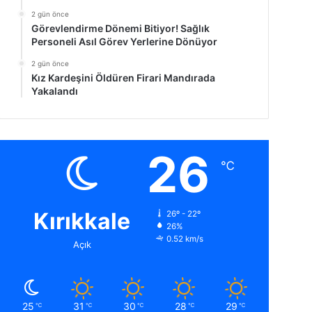
2 gün önce
Görevlendirme Dönemi Bitiyor! Sağlık
Personeli Asıl Görev Yerlerine Dönüyor
2 gün önce
Kız Kardeşini Öldüren Firari Mandırada
Yakalandı
26
℃
Kırıkkale
26º - 22º
26%
0.52 km/s
Açık
25
31
30
28
29
℃
℃
℃
℃
℃