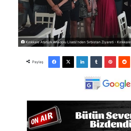
Kırıkkale Atatürk Anadolu Lisesi'nden Sırbistan Ziyareti - Kırıkkal
Facebook
X
LinkedIn
Tumblr
Pinterest
Red
Paylaş