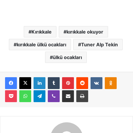
Kırıkkale
kırıkkale okuyor
kırıkkale ülkü ocakları
Tuner Alp Tekin
ülkü ocakları
Facebook
X
LinkedIn
Tumblr
Pinterest
Reddit
VKontakte
Odnoklassniki
Pocket
WhatsApp
Telegram
Viber
E-Posta İle Paylaş
Yazdır