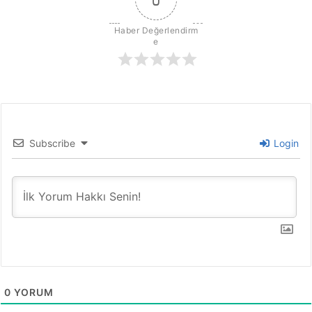
a
ç
i
Haber Değerlendirm
y
e
o
r
Subscribe
Login
0
YORUM