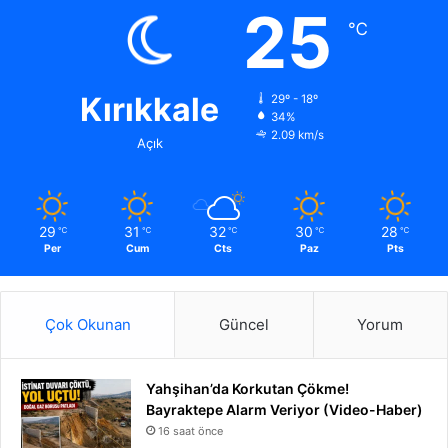
25
℃
Kırıkkale
29º - 18º
34%
2.09 km/s
Açık
29
31
32
30
28
℃
℃
℃
℃
℃
Per
Cum
Cts
Paz
Pts
Çok Okunan
Güncel
Yorum
Yahşihan’da Korkutan Çökme!
Bayraktepe Alarm Veriyor (Video-Haber)
16 saat önce