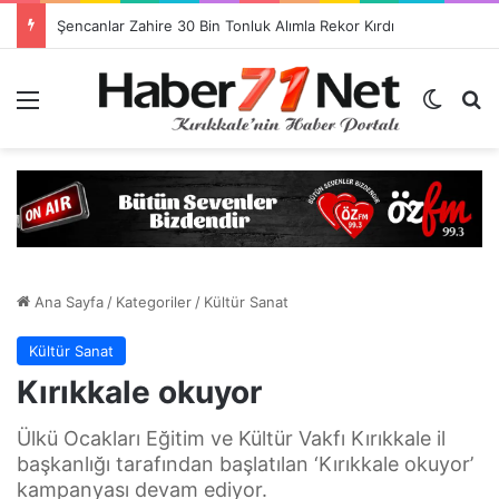
Şencanlar Zahire 30 Bin Tonluk Alımla Rekor Kırdı
Menü
Dış gö
H
Ana Sayfa
/
Kategoriler
/
Kültür Sanat
Kültür Sanat
Kırıkkale okuyor
Ülkü Ocakları Eğitim ve Kültür Vakfı Kırıkkale il
başkanlığı tarafından başlatılan ‘Kırıkkale okuyor’
kampanyası devam ediyor.