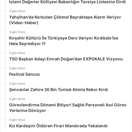
İslami Değerler Külliyesi Bakanlığın Tavsiye Listesine Girdi
3 gün önce
Yahşihan’da Korkutan Çökme! Bayraktepe Alarm Veriyor
(Video-Haber)
3 gün önce
Kırşehir Kültürü İle Türkiyeye Ders Veriyor Kırıkkale İse
Hala Seyrediyor !!!
3 gün önce
TSO Başkan Adayı Emrah Doğan’dan EXPOKALE Vizyonu
3 gün önce
Festival Sancısı
3 gün önce
Şencanlar Zahire 30 Bin Tonluk Alımla Rekor Kırdı
3 gün önce
Görevlendirme Dönemi Bitiyor! Sağlık Personeli Asıl Görev
Yerlerine Dönüyor
3 gün önce
Kız Kardeşini Öldüren Firari Mandırada Yakalandı