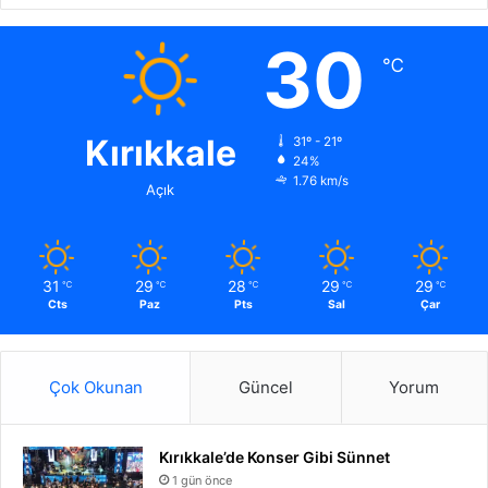
30
℃
Kırıkkale
31º - 21º
24%
1.76 km/s
Açık
31
29
28
29
29
℃
℃
℃
℃
℃
Cts
Paz
Pts
Sal
Çar
Çok Okunan
Güncel
Yorum
Kırıkkale’de Konser Gibi Sünnet
1 gün önce