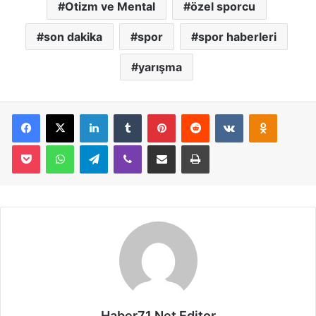
Otizm ve Mental
özel sporcu
son dakika
spor
spor haberleri
yarışma
Facebook
X
LinkedIn
Tumblr
Pinterest
Reddit
VKontakte
Odnoklassniki
Pocket
WhatsApp
Telegram
Viber
E-Posta İle Paylaş
Yazdır
Haber71.Net Editor