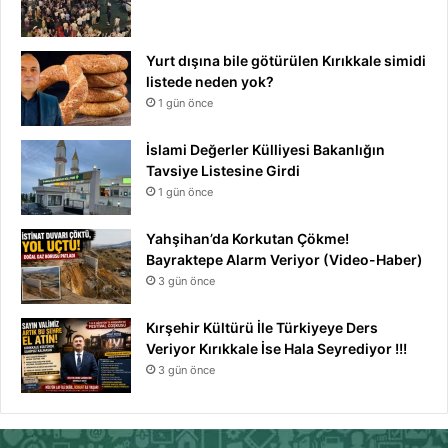
Yurt dışına bile götürülen Kırıkkale simidi
listede neden yok?
1 gün önce
İslami Değerler Külliyesi Bakanlığın
Tavsiye Listesine Girdi
1 gün önce
Yahşihan’da Korkutan Çökme!
Bayraktepe Alarm Veriyor (Video-Haber)
3 gün önce
Kırşehir Kültürü İle Türkiyeye Ders
Veriyor Kırıkkale İse Hala Seyrediyor !!!
3 gün önce