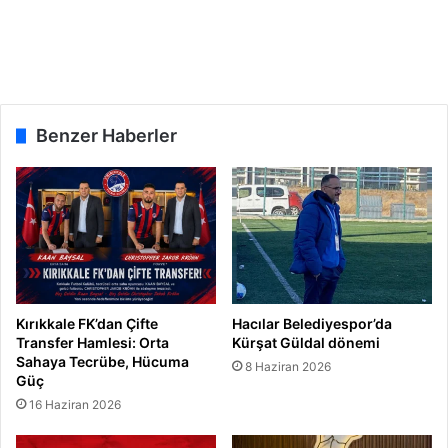
d
a
z
i
y
a
Benzer Haberler
r
e
t
e
t
t
i
Kırıkkale FK’dan Çifte
Hacılar Belediyespor’da
Transfer Hamlesi: Orta
Kürşat Güldal dönemi
Sahaya Tecrübe, Hücuma
8 Haziran 2026
Güç
16 Haziran 2026