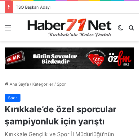
TSO Başkan Adayı Emrah Doğan’dan EXPOKALE Vizyonu
Menü
Dış gö
H
Ana Sayfa
/
Kategoriler
/
Spor
Spor
Kırıkkale’de özel sporcular
şampiyonluk için yarıştı
Kırıkkale Gençlik ve Spor İl Müdürlüğü'nün