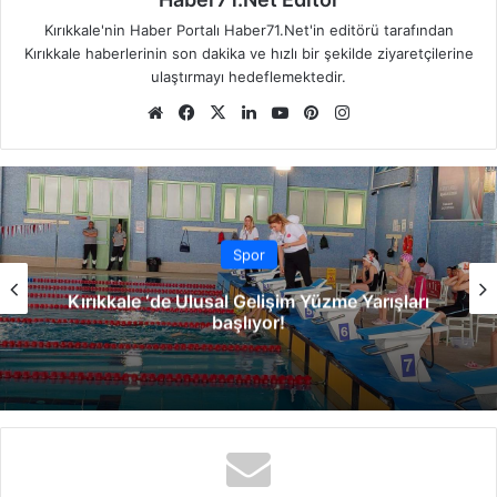
Kırıkkale'nin Haber Portalı Haber71.Net'in editörü tarafından
Kırıkkale haberlerinin son dakika ve hızlı bir şekilde ziyaretçilerine
ulaştırmayı hedeflemektedir.
We
Fa
X
Lin
Yo
Pin
Ins
b
ce
ke
uT
ter
tag
sit
bo
dIn
ub
est
ra
esi
ok
e
m
Spor
Kırıkkale FK ,Yusuf Mert Tunç’u renklerine
bağladı