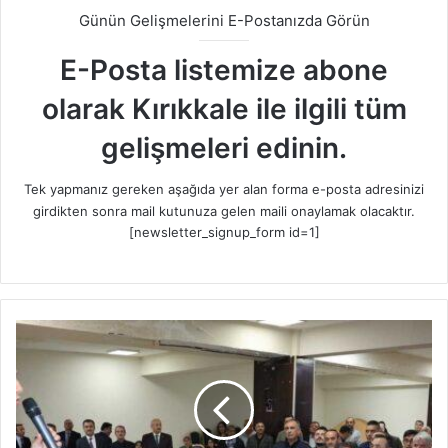
Günün Gelişmelerini E-Postanızda Görün
E-Posta listemize abone
olarak Kırıkkale ile ilgili tüm
gelişmeleri edinin.
Tek yapmanız gereken aşağıda yer alan forma e-posta adresinizi
girdikten sonra mail kutunuza gelen maili onaylamak olacaktır.
[newsletter_signup_form id=1]
B
a
ş
k
a
n