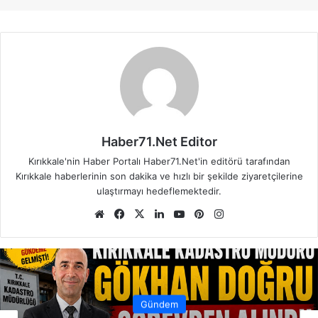
Haber71.Net Editor
Kırıkkale'nin Haber Portalı Haber71.Net'in editörü tarafından
Kırıkkale haberlerinin son dakika ve hızlı bir şekilde ziyaretçilerine
ulaştırmayı hedeflemektedir.
We
Fa
X
Lin
Yo
Pin
Ins
b
ce
ke
uT
ter
tag
sit
bo
dIn
ub
est
ra
esi
ok
e
m
Gündem