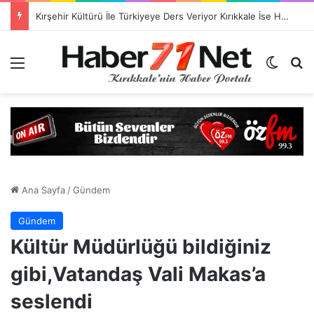
Kırşehir Kültürü İle Türkiyeye Ders Veriyor Kırıkkale İse Hala Seyrediyor !!!
Menü
Dış gö
H
Ana Sayfa
/
Gündem
Gündem
Kültür Müdürlüğü bildiğiniz
gibi,Vatandaş Vali Makas’a
seslendi