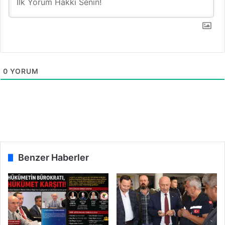
e
m
i
0
YORUM
Benzer Haberler