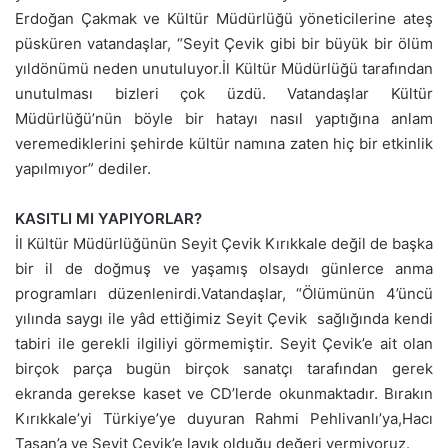
Erdoğan Çakmak ve Kültür Müdürlüğü yöneticilerine ateş
püsküren vatandaşlar, “Seyit Çevik gibi bir büyük bir ölüm
yıldönümü neden unutuluyor.İl Kültür Müdürlüğü tarafından
unutulması bizleri çok üzdü. Vatandaşlar Kültür
Müdürlüğü’nün böyle bir hatayı nasıl yaptığına anlam
veremediklerini şehirde kültür namına zaten hiç bir etkinlik
yapılmıyor” dediler.
KASITLI MI YAPIYORLAR?
İl Kültür Müdürlüğünün Seyit Çevik Kırıkkale değil de başka
bir il de doğmuş ve yaşamış olsaydı günlerce anma
programları düzenlenirdi.Vatandaşlar, “Ölümünün 4’üncü
yılında saygı ile yâd ettiğimiz Seyit Çevik sağlığında kendi
tabiri ile gerekli ilgiliyi görmemiştir. Seyit Çevik’e ait olan
birçok parça bugün birçok sanatçı tarafından gerek
ekranda gerekse kaset ve CD’lerde okunmaktadır. Bırakın
Kırıkkale’yi Türkiye’ye duyuran Rahmi Pehlivanlı’ya,Hacı
Taşan’a ve Seyit Çevik’e layık olduğu değeri vermiyoruz.