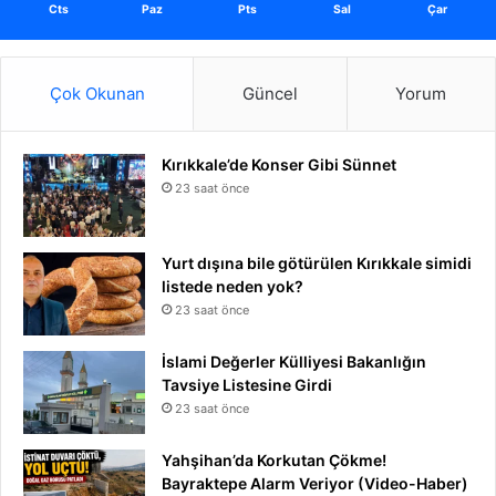
Cts
Paz
Pts
Sal
Çar
Çok Okunan
Güncel
Yorum
Kırıkkale’de Konser Gibi Sünnet
23 saat önce
Yurt dışına bile götürülen Kırıkkale simidi
listede neden yok?
23 saat önce
İslami Değerler Külliyesi Bakanlığın
Tavsiye Listesine Girdi
23 saat önce
Yahşihan’da Korkutan Çökme!
Bayraktepe Alarm Veriyor (Video-Haber)