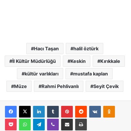
Hacı Taşan
halil öztürk
İl Kültür Müdürlüğü
Keskin
Kırıkkale
kültür varlıkları
mustafa kaplan
Müze
Rahmi Pehlivanlı
Seyit Çevik
Facebook
X
LinkedIn
Tumblr
Pinterest
Reddit
VKontakte
Odnoklassniki
Pocket
WhatsApp
Telegram
Viber
E-Posta İle Paylaş
Yazdır