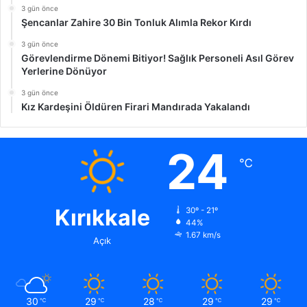
3 gün önce
Şencanlar Zahire 30 Bin Tonluk Alımla Rekor Kırdı
3 gün önce
Görevlendirme Dönemi Bitiyor! Sağlık Personeli Asıl Görev
Yerlerine Dönüyor
3 gün önce
Kız Kardeşini Öldüren Firari Mandırada Yakalandı
24
℃
Kırıkkale
30º - 21º
44%
1.67 km/s
Açık
30
29
28
29
29
℃
℃
℃
℃
℃