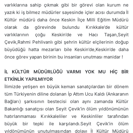
varlıklarına sahip çıkmak gibi bir görevi olan kurum ne
yazık ki iş bilmez müdürler sayesinde içler acısı durumda İl
Kültür müdürü daha önce Keskin İlçe Milli Eğitim Müdürü
olarak da görevinde bulundu Kırıkkale’de kültür
varlıklarının çoğu Keskin’de ve Hacı Taşan,Seyit
Çevik,Rahmi Pehlivanlı gibi şehrin kültür elçilerinin doğup
büyüdüğü hatta mezarları bile Keskin’de,Keskin’de daha
önce görev yapan birinin bu insanları unutması manidar !
İL KÜLTÜR MÜDÜRLÜĞÜ VARMI YOK MU HİÇ BİR
ETKİNLİK YAPILMIYOR
İlimizde yetişen en büyük keman sanatçılardan bir dönem
tüm Türkiyenin diline dolanan İp Attım Ucu Kaldı (Ankaranın
Bağları) şarkısının bestecisi olan aynı zamanda Kültür
Bakanlığı sanatçısı olan Seyit Çevik’in ölüm yıldönümünün
hatırlanmaması Kırıkkaleliler ve Keskinliler tarafından
büyük bir tepki ile karşılandı.Seyit Çevik’in ölüm
yıldönümünün unutulmasından dolayı İl Kültür Müdürü