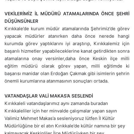
VEKİLERİMİZ İL MÜDÜRÜ ATAMALARINDA ÖNCE ŞEHRİ
DÜŞÜNSÜNLER
Kırıkkale’de kurum müdür atamalarında Şehrimiz’de görev
yapacak müdürler atanırken daha önce nerede hangi
kurumda görev yaptıklarını iyi araştırıp, Kırıkkalemiz için
başarılı hizmetler yapabileceklerine kanat getirdikten sonra
atamalarına onay versinler,daha önce Keskin ilçe milli
eğitim müdürü olarak görev yapan, milli eğitimde ki
başarısı manidar olan Erdoğan Çakmak gibi isimlerin şehrin
önemli kurumlarına atanmasının sonuçları ortada.
VATANDAŞLAR VALİ MAKAS’A SESLENDİ
Kırıkkaleli vatandaşlarımız aynı zamanda buradan
Kırıkkaleliler için her minvalde çalışmalar yapan sayın
Valimiz Mehmet Makas’a sesleniyoruz lütfen İl Kültür
Müdürlüğüne bir el atın Kırıkkale’de kültür namına bir şey
kalmayacak,Keskinliler İlçe Müdürüyken bir şey