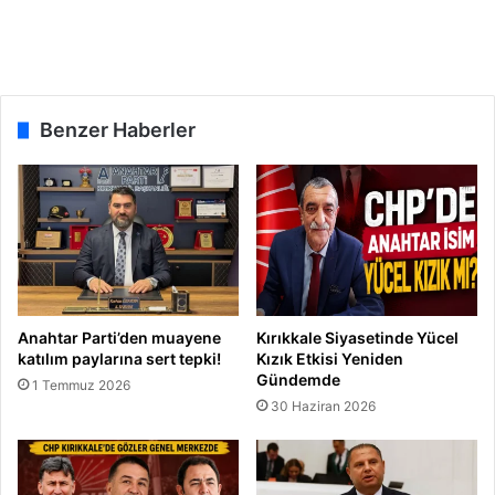
r
e
e
n
t
i
i
G
e
Benzer Haberler
r
ç
e
k
l
e
ş
t
i
Anahtar Parti’den muayene
Kırıkkale Siyasetinde Yücel
katılım paylarına sert tepki!
Kızık Etkisi Yeniden
Gündemde
1 Temmuz 2026
30 Haziran 2026