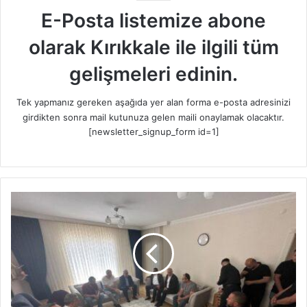
E-Posta listemize abone
olarak Kırıkkale ile ilgili tüm
gelişmeleri edinin.
Tek yapmanız gereken aşağıda yer alan forma e-posta adresinizi
girdikten sonra mail kutunuza gelen maili onaylamak olacaktır.
[newsletter_signup_form id=1]
G
e
n
e
l
B
a
ş