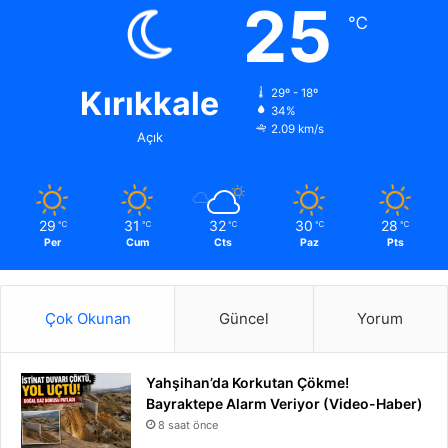
25
℃
Kırıkkale
29º - 18º
34%
2.09 km/s
Açık
29
31
32
30
28
℃
℃
℃
℃
℃
Per
Cum
Cts
Paz
Pts
Çok Okunan
Güncel
Yorum
Yahşihan’da Korkutan Çökme!
Bayraktepe Alarm Veriyor (Video-Haber)
8 saat önce