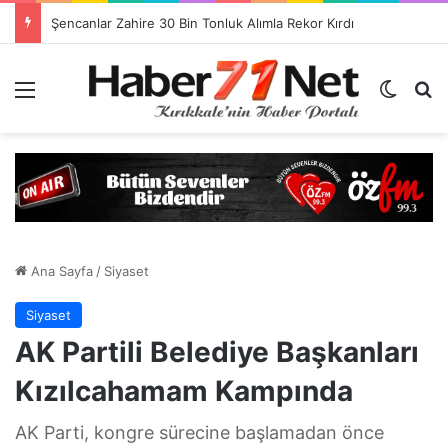
Görevlendirme Dönemi Bitiyor! Sağlık Personeli Asıl Görev Yerlerine Dönüyor
Menü
Dış gö
H
Ana Sayfa
/
Siyaset
Siyaset
AK Partili Belediye Başkanları
Kızılcahamam Kampında
AK Parti, kongre sürecine başlamadan önce