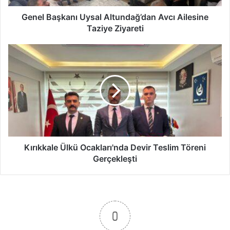
k
a
Genel Başkanı Uysal Altundağ’dan Avcı Ailesine
n
Taziye Ziyareti
ı
U
K
y
ı
s
r
a
ı
l
k
A
k
l
a
t
l
u
e
n
Ü
Kırıkkale Ülkü Ocakları'nda Devir Teslim Töreni
d
l
Gerçekleşti
a
k
ğ
ü
’
O
d
c
a
a
0
n
k