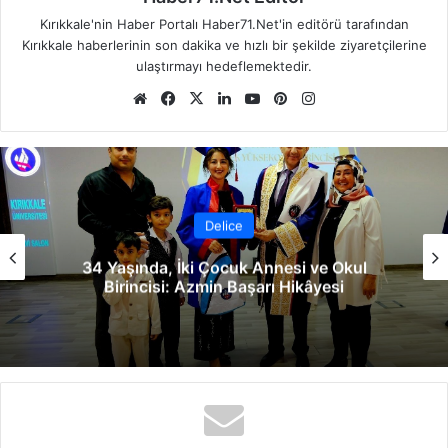
Kırıkkale'nin Haber Portalı Haber71.Net'in editörü tarafından
Kırıkkale haberlerinin son dakika ve hızlı bir şekilde ziyaretçilerine
ulaştırmayı hedeflemektedir.
We
Fa
X
Lin
Yo
Pin
Ins
b
ce
ke
uT
ter
tag
sit
bo
dIn
ub
est
ra
esi
ok
e
m
Delice
34 Yaşında, İki Çocuk Annesi ve Okul
Birincisi: Azmin Başarı Hikâyesi