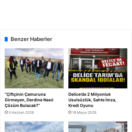
F
e
s
i
h
E
Benzer Haberler
d
i
l
d
i
“Çiftçinin Çamuruna
Delice’de 2 Milyonluk
Girmeyen, Derdine Nasıl
Usulsüzlük, Sahte İmza,
Çözüm Bulacak?”
Kredi Oyunu
5 Haziran 2026
18 Mayıs 2026