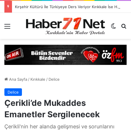
Kırşehir Kültürü İle Türkiyeye Ders Veriyor Kırıkkale İse Hala Seyrediyor !!!
Menü
Dış gö
H
Ana Sayfa
/
Kırıkkale
/
Delice
Delice
Çerikli’de Mukaddes
Emanetler Sergilenecek
Çerikli'nin her alanda gelişmesi ve sorunlarını