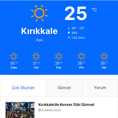
25
℃
Kırıkkale
30º - 23º
38%
1.02 km/s
Açık
30
31
29
28
29
℃
℃
℃
℃
℃
Cum
Cts
Paz
Pts
Sal
Çok Okunan
Güncel
Yorum
Kırıkkale’de Konser Gibi Sünnet
8 dakika önce