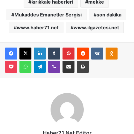
kırıkkale haberleri
mekke
Mukaddes Emanetler Sergisi
son dakika
www.haber71.net
www.ilgazetesi.net
Facebook
X
LinkedIn
Tumblr
Pinterest
Reddit
VKontakte
Odnoklassniki
Pocket
WhatsApp
Telegram
Viber
E-Posta İle Paylaş
Yazdır
Haber71.Net Editor