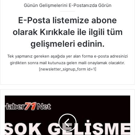
Günün Gelişmelerini E-Postanızda Görün
E-Posta listemize abone
olarak Kırıkkale ile ilgili tüm
gelişmeleri edinin.
Tek yapmanız gereken aşağıda yer alan forma e-posta adresinizi
girdikten sonra mail kutunuza gelen maili onaylamak olacaktır.
[newsletter_signup_form id=1]
K
a
y
ı
p
K