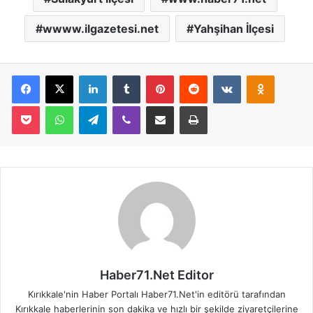
wwww.ilgazetesi.net
Yahşihan İlçesi
Facebook
X
LinkedIn
Tumblr
Pinterest
Reddit
VKontakte
Odnoklassniki
Pocket
WhatsApp
Telegram
Viber
E-Posta İle Paylaş
Yazdır
Haber71.Net Editor
Kırıkkale'nin Haber Portalı Haber71.Net'in editörü tarafından
Kırıkkale haberlerinin son dakika ve hızlı bir şekilde ziyaretçilerine