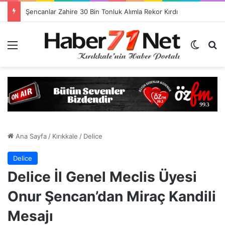
Görevlendirme Dönemi Bitiyor! Sağlık Personeli Asıl Görev Yerlerine Dönüyor
Menü
Dış gö
H
Ana Sayfa
/
Kırıkkale
/
Delice
Delice
Delice İl Genel Meclis Üyesi
Onur Şencan’dan Miraç Kandili
Mesajı