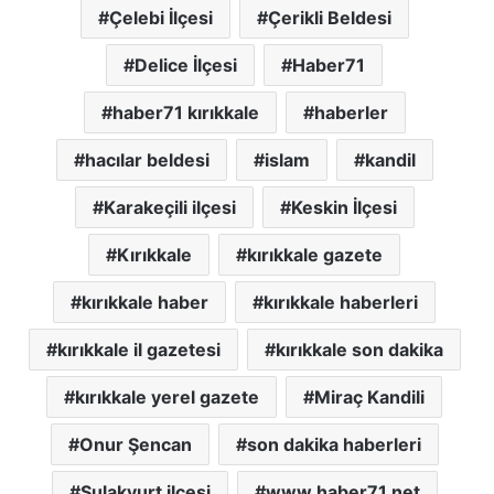
Çelebi İlçesi
Çerikli Beldesi
Delice İlçesi
Haber71
haber71 kırıkkale
haberler
hacılar beldesi
islam
kandil
Karakeçili ilçesi
Keskin İlçesi
Kırıkkale
kırıkkale gazete
kırıkkale haber
kırıkkale haberleri
kırıkkale il gazetesi
kırıkkale son dakika
kırıkkale yerel gazete
Miraç Kandili
Onur Şencan
son dakika haberleri
Sulakyurt ilçesi
www.haber71.net