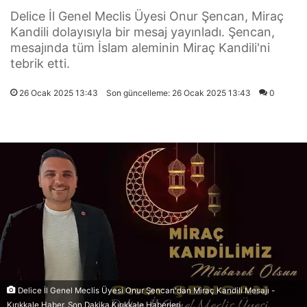
Delice İl Genel Meclis Üyesi Onur Şencan, Miraç
Kandili dolayısıyla bir mesaj yayınladı. Şencan,
mesajında tüm İslam aleminin Miraç Kandili'ni
tebrik etti.
26 Ocak 2025 13:43
Son güncelleme: 26 Ocak 2025 13:43
0
Delice İl Genel Meclis Üyesi Onur Şencan'dan Miraç Kandili Mesajı -
Kırıkkale Haber, Son Dakika Kırıkkale Haberleri