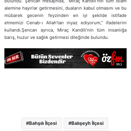
bulundu. Şencan mesajında, “Miraç Kandili’nin tüm İslam
alemine hayırlar getirmesini, duaların kabul olmasını ve bu
mübarek gecenin feyzinden en iyi şekilde istifade
etmemizi Cenab-ı Allah’tan niyaz ediyorum,” ifadelerini
kullandı.Şencan ayrıca, Miraç Kandili’nin tüm insanlığa
barış, huzur ve sağlık getirmesi dileğinde bulundu.
Bahşılı İlçesi
Balışeyh İlçesi