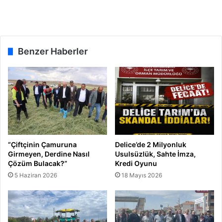
n
n
d
i
ı
k
u
t
Benzer Haberler
l
u
y
o
r
u
m
“Çiftçinin Çamuruna
Delice’de 2 Milyonluk
Girmeyen, Derdine Nasıl
Usulsüzlük, Sahte İmza,
Çözüm Bulacak?”
Kredi Oyunu
5 Haziran 2026
18 Mayıs 2026