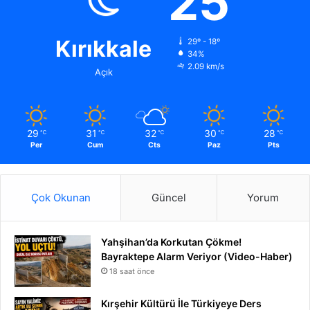
25
Kırıkkale
29º - 18º
34%
2.09 km/s
Açık
29
31
32
30
28
℃
℃
℃
℃
℃
Per
Cum
Cts
Paz
Pts
Çok Okunan
Güncel
Yorum
Yahşihan’da Korkutan Çökme!
Bayraktepe Alarm Veriyor (Video-Haber)
18 saat önce
Kırşehir Kültürü İle Türkiyeye Ders