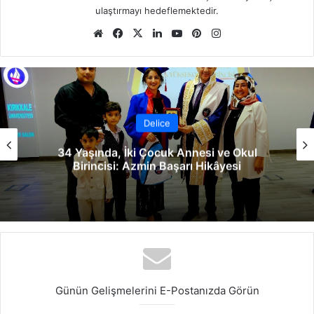
ulaştırmayı hedeflemektedir.
We
Fa
X
Lin
Yo
Pin
Ins
b
ce
ke
uT
ter
tag
sit
bo
dIn
ub
est
ra
esi
ok
e
m
Delice
34 Yaşında, İki Çocuk Annesi ve Okul
Birincisi: Azmin Başarı Hikâyesi
Günün Gelişmelerini E-Postanızda Görün