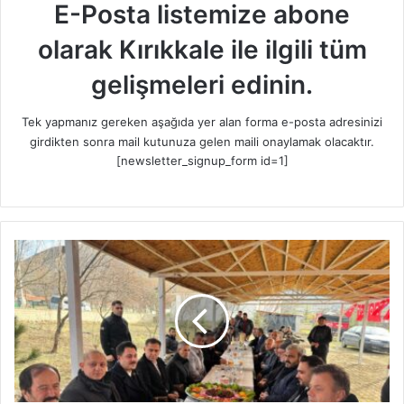
E-Posta listemize abone
olarak Kırıkkale ile ilgili tüm
gelişmeleri edinin.
Tek yapmanız gereken aşağıda yer alan forma e-posta adresinizi
girdikten sonra mail kutunuza gelen maili onaylamak olacaktır.
[newsletter_signup_form id=1]
7
.
B
a
r
a
k
l
ı