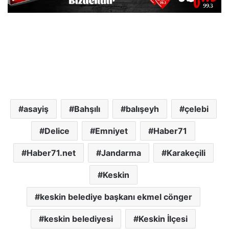
asayiş
Bahşılı
balışeyh
çelebi
Delice
Emniyet
Haber71
Haber71.net
Jandarma
Karakeçili
Keskin
keskin belediye başkanı ekmel cönger
keskin belediyesi
Keskin İlçesi