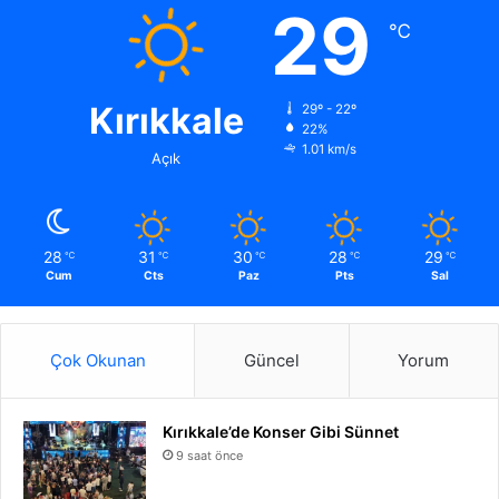
29
℃
Kırıkkale
29º - 22º
22%
1.01 km/s
Açık
28
31
30
28
29
℃
℃
℃
℃
℃
Cum
Cts
Paz
Pts
Sal
Çok Okunan
Güncel
Yorum
Kırıkkale’de Konser Gibi Sünnet
9 saat önce