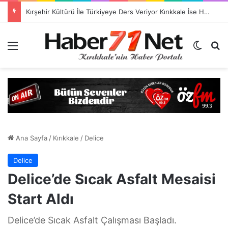
TSO Başkan Adayı Emrah Doğan’dan EXPOKALE Vizyonu
Menü
Dış gö
H
Ana Sayfa
/
Kırıkkale
/
Delice
Delice
Delice’de Sıcak Asfalt Mesaisi
Start Aldı
Delice’de Sıcak Asfalt Çalışması Başladı.