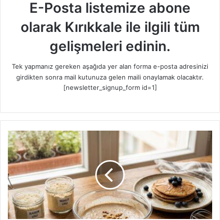
E-Posta listemize abone
olarak Kırıkkale ile ilgili tüm
gelişmeleri edinin.
Tek yapmanız gereken aşağıda yer alan forma e-posta adresinizi
girdikten sonra mail kutunuza gelen maili onaylamak olacaktır.
[newsletter_signup_form id=1]
G
l
u
t
e
n
s
i
z