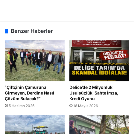
O
'
d
a
n
Benzer Haberler
g
e
l
d
i
“Çiftçinin Çamuruna
Delice’de 2 Milyonluk
Girmeyen, Derdine Nasıl
Usulsüzlük, Sahte İmza,
Çözüm Bulacak?”
Kredi Oyunu
5 Haziran 2026
18 Mayıs 2026