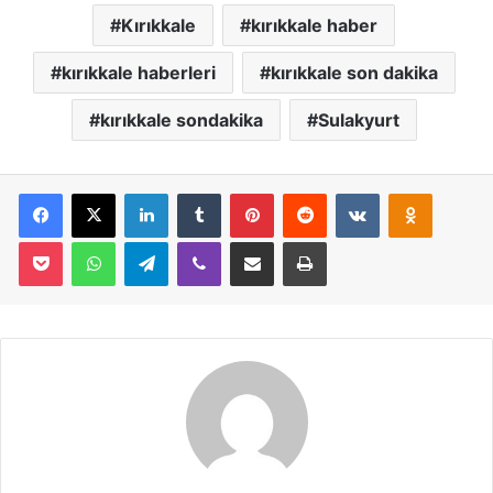
Kırıkkale
kırıkkale haber
kırıkkale haberleri
kırıkkale son dakika
kırıkkale sondakika
Sulakyurt
Facebook
X
LinkedIn
Tumblr
Pinterest
Reddit
VKontakte
Odnoklassniki
Pocket
WhatsApp
Telegram
Viber
E-Posta İle Paylaş
Yazdır