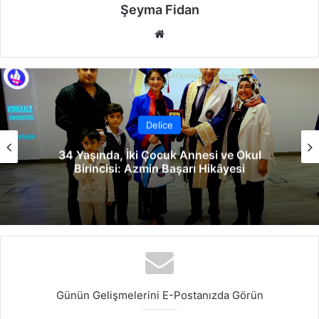
Şeyma Fidan
We
b
sit
esi
Delice
, İki Çocuk Annesi ve Okul
Boğazlıyan 
i: Azmin Başarı Hikâyesi
Günün Gelişmelerini E-Postanızda Görün