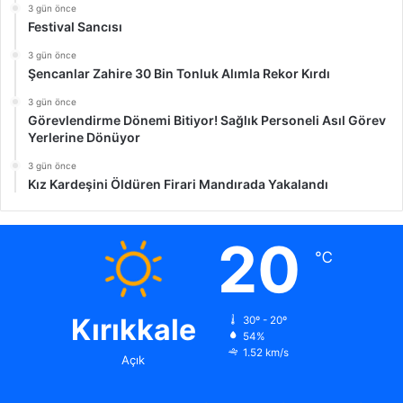
3 gün önce
Festival Sancısı
3 gün önce
Şencanlar Zahire 30 Bin Tonluk Alımla Rekor Kırdı
3 gün önce
Görevlendirme Dönemi Bitiyor! Sağlık Personeli Asıl Görev
Yerlerine Dönüyor
3 gün önce
Kız Kardeşini Öldüren Firari Mandırada Yakalandı
20
℃
Kırıkkale
30º - 20º
54%
1.52 km/s
Açık