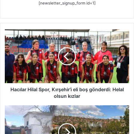
[newsletter_signup_form id=1]
H
a
c
ı
l
a
r
H
i
l
Hacılar Hilal Spor, Kırşehir’i eli boş gönderdi: Helal
a
olsun kızlar
l
S
K
p
e
o
s
r
k
,
i