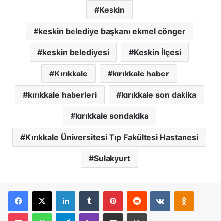
Keskin
keskin belediye başkanı ekmel cönger
keskin belediyesi
Keskin İlçesi
Kırıkkale
kırıkkale haber
kırıkkale haberleri
kırıkkale son dakika
kırıkkale sondakika
Kırıkkale Üniversitesi Tıp Fakültesi Hastanesi
Sulakyurt
Facebook
X
LinkedIn
Tumblr
Pinterest
Reddit
VKontakte
Odnoklassniki
Pocket
WhatsApp
Telegram
Viber
E-Posta İle Paylaş
Yazdır