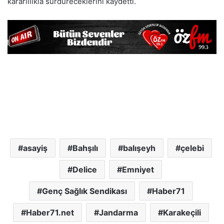
kararlılıkla sürdüreceklerini kaydetti.
asayiş
Bahşılı
balışeyh
çelebi
Delice
Emniyet
Genç Sağlık Sendikası
Haber71
Haber71.net
Jandarma
Karakeçili