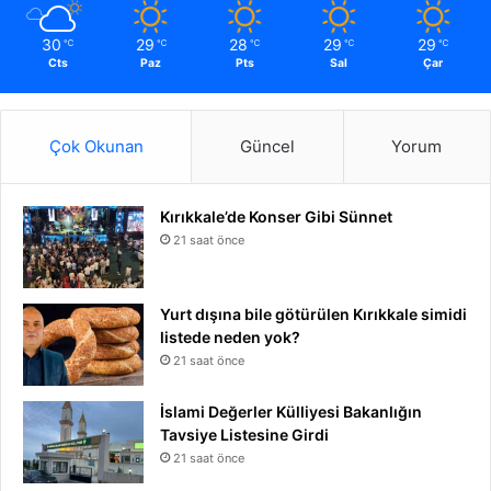
30
29
28
29
29
℃
℃
℃
℃
℃
Cts
Paz
Pts
Sal
Çar
Çok Okunan
Güncel
Yorum
Kırıkkale’de Konser Gibi Sünnet
21 saat önce
Yurt dışına bile götürülen Kırıkkale simidi
listede neden yok?
21 saat önce
İslami Değerler Külliyesi Bakanlığın
Tavsiye Listesine Girdi
21 saat önce