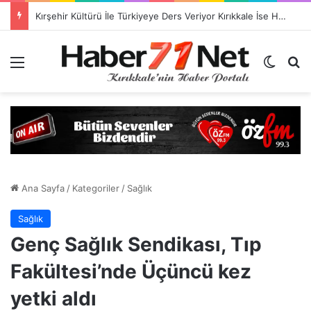
Kırşehir Kültürü İle Türkiyeye Ders Veriyor Kırıkkale İse Hala Seyrediyor !!!
Menü
Dış gö
H
Ana Sayfa
/
Kategoriler
/
Sağlık
Sağlık
Genç Sağlık Sendikası, Tıp
Fakültesi’nde Üçüncü kez
yetki aldı