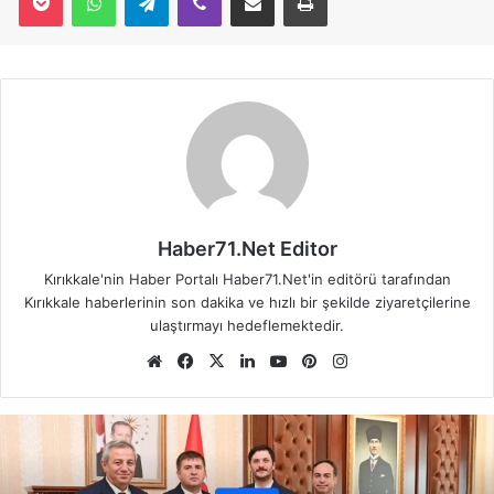
Haber71.Net Editor
Kırıkkale'nin Haber Portalı Haber71.Net'in editörü tarafından
Kırıkkale haberlerinin son dakika ve hızlı bir şekilde ziyaretçilerine
ulaştırmayı hedeflemektedir.
We
Fa
X
Lin
Yo
Pin
Ins
b
ce
ke
uT
ter
tag
sit
bo
dIn
ub
est
ra
esi
ok
e
m