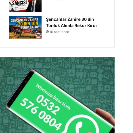
Şencanlar Zahire 30 Bin
Tonluk Alımla Rekor Kırdı
10 saat önce