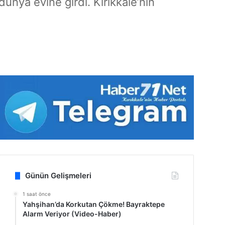
nya evine girdi. Kırıkkale’nin
Günün Gelişmeleri
1 saat önce
Yahşihan’da Korkutan Çökme! Bayraktepe
Alarm Veriyor (Video-Haber)