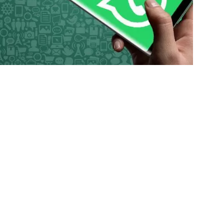
Manşet
5 gün önce
Ahmet Önal’dan Sürücü 