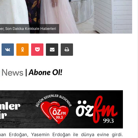
r, Son Dakika Kırıkkale Haberleri
dit
VKontakte
Odnoklassniki
Pocket
E-Posta İle Paylaş
Yazdır
man Erdoğan, Yasemin Erdoğan ile dünya evine girdi.