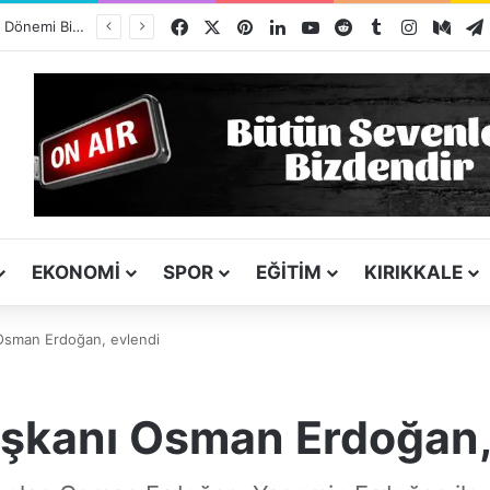
Facebook
X
Pinterest
LinkedIn
YouTube
Reddit
Tumblr
Instagra
Med
Kız Kardeşini Öldüren Firari Mandırada Yakalandı
EKONOMI
SPOR
EĞITIM
KIRIKKALE
 Osman Erdoğan, evlendi
aşkanı Osman Erdoğan,