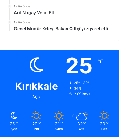
1 gün önce
Arif Nugay Vefat Etti
1 gün önce
Genel Müdür Keleş, Bakan Çiftçi’yi ziyaret etti
25
℃
Kırıkkale
25º - 22º
34%
2.09 km/s
Açık
25
29
31
32
30
℃
℃
℃
℃
℃
Çar
Per
Cum
Cts
Paz