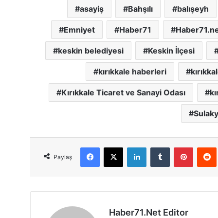
asayiş
Bahşılı
balışeyh
Emniyet
Haber71
Haber71.n
keskin belediyesi
Keskin İlçesi
kırıkkale haberleri
kırıkka
Kırıkkale Ticaret ve Sanayi Odası
kı
Sulaky
Facebook
X
LinkedIn
Tumblr
Pinterest
Red
Paylaş
Haber71.Net Editor