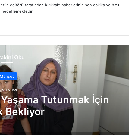
et'in editörü tarafından Kırıkkale haberlerinin son dakika ve hızlı
yı hedeflemektedir.
akini Oku
Manşet
 gün önce
 Yaşama Tutunmak İçin
 Bekliyor