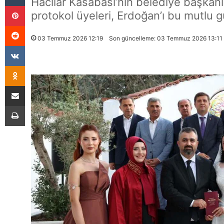
Hacılar Kasabası’nın belediye başkanı
Pinterest
protokol üyeleri, Erdoğan’ı bu mutlu 
Reddit
03 Temmuz 2026 12:19
Son güncelleme: 03 Temmuz 2026 13:11
VKontakte
Odnoklassniki
E-Posta İle Paylaş
Yazdır