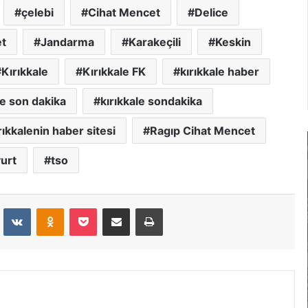
çelebi
Cihat Mencet
Delice
et
Jandarma
Karakeçili
Keskin
Kırıkkale
Kırıkkale FK
kırıkkale haber
le son dakika
kırıkkale sondakika
rıkkalenin haber sitesi
Ragıp Cihat Mencet
urt
tso
dit
VKontakte
Odnoklassniki
Pocket
E-Posta İle Paylaş
Yazdır