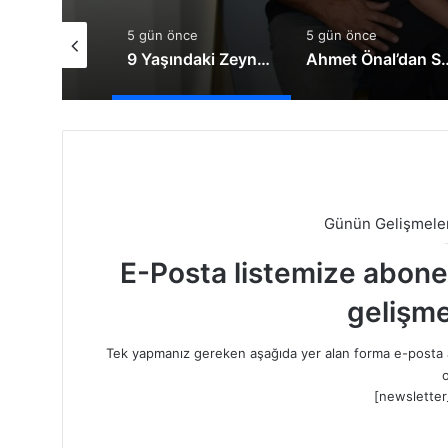
nce
5 gün önce
5 gün önce
Kırıkkalelileri Başka İllere İmrendirmeyin
9 Yaşındaki Zeynep Yaşama Tutunmak İçin Destek Bekliyor
Ahmet Önal’dan Sürücü
Günün Gelişmeler
E-Posta listemize abone o
gelişme
Tek yapmanız gereken aşağıda yer alan forma e-posta a
o
[newsletter