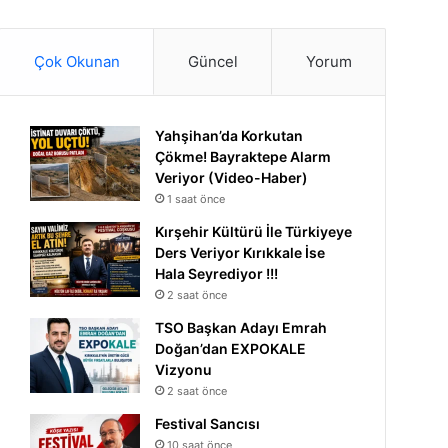
Çok Okunan
Güncel
Yorum
Yahşihan’da Korkutan
Çökme! Bayraktepe Alarm
Veriyor (Video-Haber)
1 saat önce
Kırşehir Kültürü İle Türkiyeye
Ders Veriyor Kırıkkale İse
Hala Seyrediyor !!!
2 saat önce
TSO Başkan Adayı Emrah
Doğan’dan EXPOKALE
Vizyonu
2 saat önce
Festival Sancısı
10 saat önce