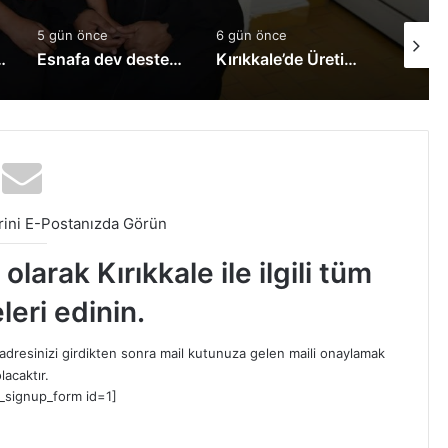
5 gün önce
6 gün önce
6 gün ö
 Adaylarına Müjde!
Esnafa dev destek: Kredi limitleri yükseltildi
Kırıkkale’de Üreticilere Hayati Eğitim! Bilinçsiz İlaçlamaya Karşı Uyarılar Yapıldı
ini E-Postanızda Görün
larak Kırıkkale ile ilgili tüm
leri edinin.
dresinizi girdikten sonra mail kutunuza gelen maili onaylamak
lacaktır.
_signup_form id=1]