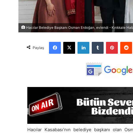
Hacılar Belediye Başkanı Osman Erdoğan, evlendi - Kırıkkale Habe
Facebook
X
LinkedIn
Tumblr
Pinterest
Red
Paylaş
Hacılar Kasabası’nın belediye başkanı olan Os