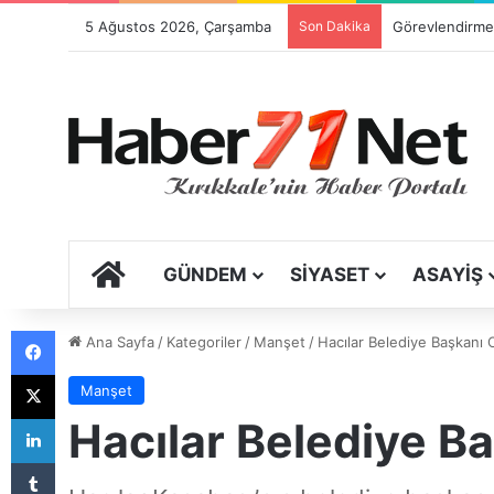
5 Ağustos 2026, Çarşamba
Son Dakika
ANA SAYFA
GÜNDEM
SIYASET
ASAYIŞ
Facebook
Ana Sayfa
/
Kategoriler
/
Manşet
/
Hacılar Belediye Başkanı
X
Manşet
LinkedIn
Hacılar Belediye B
Tumblr