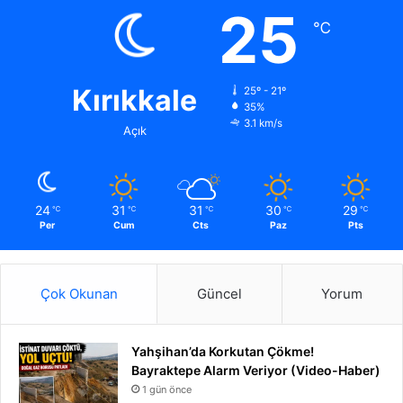
25
℃
Kırıkkale
25º - 21º
35%
3.1 km/s
Açık
24
31
31
30
29
℃
℃
℃
℃
℃
Per
Cum
Cts
Paz
Pts
Çok Okunan
Güncel
Yorum
Yahşihan’da Korkutan Çökme!
Bayraktepe Alarm Veriyor (Video-Haber)
1 gün önce