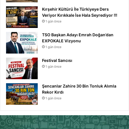
Kırşehir Kültürü İle Türkiyeye Ders
Veriyor Kırıkkale İse Hala Seyrediyor !!!
1 gün önce
TSO Başkan Adayı Emrah Doğan’dan
EXPOKALE Vizyonu
1 gün önce
Festival Sancısı
1 gün önce
Şencanlar Zahire 30 Bin Tonluk Alımla
Rekor Kırdı
1 gün önce