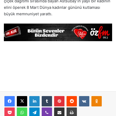
çiçek dağıtımı sırasında bayan Astsubay’ın yaşlı bir kadının
elini öperek 8 Mart Dünya kadınlar gününü kutlaması
büyük memnuniyet yarattı.
Facebook
X
LinkedIn
Tumblr
Pinterest
Reddit
VKontakte
Odnoklassniki
Pocket
WhatsApp
Telegram
Viber
E-Posta İle Paylaş
Yazdır