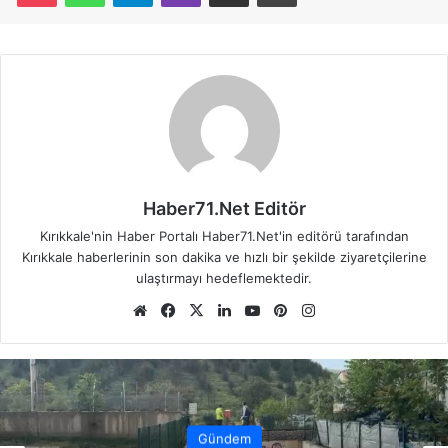
Haber71.Net Editör
Kırıkkale'nin Haber Portalı Haber71.Net'in editörü tarafından
Kırıkkale haberlerinin son dakika ve hızlı bir şekilde ziyaretçilerine
ulaştırmayı hedeflemektedir.
We
Fa
X
Lin
Yo
Pin
Ins
b
ce
ke
uT
ter
tag
sit
bo
dIn
ub
est
ra
esi
ok
e
m
Gündem