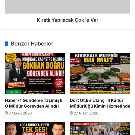
ı
Y
a
p
Kıratlı Yapılacak Çok İş Var
ı
l
a
Benzer Haberler
c
a
k
Ç
o
k
İ
ş
V
Haber71 Gündeme Taşımıştı
Dört Ot,Bir Utanç ; İl Kültür
a
O Müdür Görevden Alındı !
Müdürlüğü Kimin Hizmetinde
r
5 Mayıs 2026
27 Nisan 2026