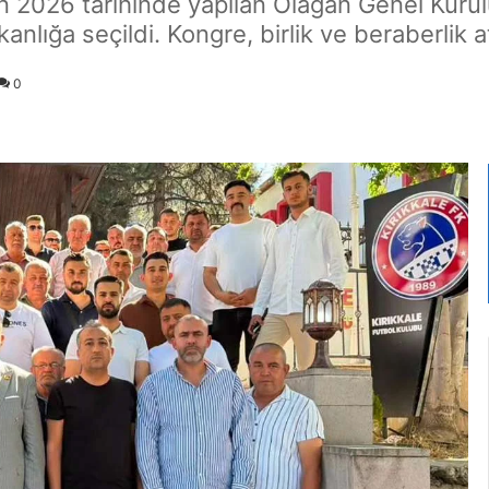
an 2026 tarihinde yapılan Olağan Genel Kur
nlığa seçildi. Kongre, birlik ve beraberlik 
0