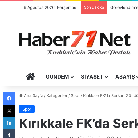
6 Ağustos 2026, Perşembe
Son Dakika
ANA SAYFA
GÜNDEM
SIYASET
ASAYIŞ
Facebook
Ana Sayfa
/
Kategoriler
/
Spor
/
Kırıkkale FK’da Serkan Gün
X
Spor
LinkedIn
Kırıkkale FK’da S
Tumblr