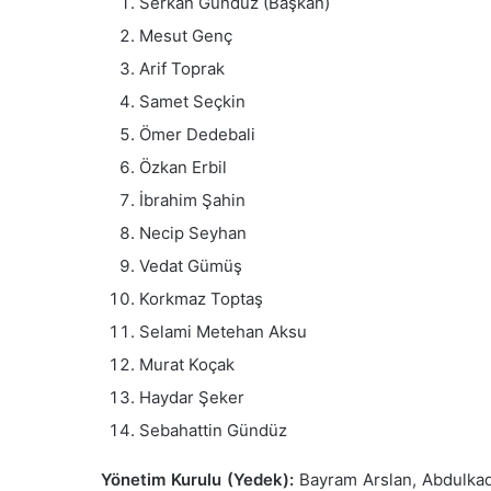
Serkan Gündüz (Başkan)
Mesut Genç
Arif Toprak
Samet Seçkin
Ömer Dedebali
Özkan Erbil
İbrahim Şahin
Necip Seyhan
Vedat Gümüş
Korkmaz Toptaş
Selami Metehan Aksu
Murat Koçak
Haydar Şeker
Sebahattin Gündüz
Yönetim Kurulu (Yedek):
Bayram Arslan, Abdulkad