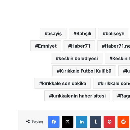
asayiş
Bahşılı
balışeyh
Emniyet
Haber71
Haber71.n
keskin belediyesi
Keskin İ
Kırıkkale Futbol Kulübü
k
kırıkkale son dakika
kırıkkale son
kırıkkalenin haber sitesi
Ragı
Facebook
X
LinkedIn
Tumblr
Pinterest
Red
Paylaş