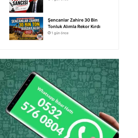
Şencanlar Zahire 30 Bin
Tonluk Alımla Rekor Kırdı
1 gün önce