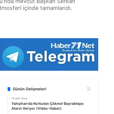
ulu’nda mevcut Başkan Serkan
atmosferi içinde tamamlandı.
Günün Gelişmeleri
18 saat önce
Yahşihan’da Korkutan Çökme! Bayraktepe
Alarm Veriyor (Video-Haber)