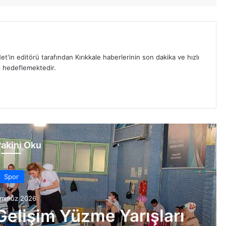
et'in editörü tarafından Kırıkkale haberlerinin son dakika ve hızlı
yı hedeflemektedir.
akini Oku
Spor
emmuz 2026
 Gelişim Yüzme Yarışları