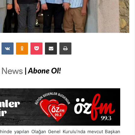
dit
VKontakte
Odnoklassniki
Pocket
E-Posta İle Paylaş
Yazdır
rihinde yapılan Olağan Genel Kurulu’nda mevcut Başkan