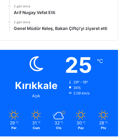
2 gün önce
Arif Nugay Vefat Etti
2 gün önce
Genel Müdür Keleş, Bakan Çiftçi’yi ziyaret etti
25
℃
Kırıkkale
29º - 18º
34%
2.09 km/s
Açık
29
31
32
30
28
℃
℃
℃
℃
℃
Per
Cum
Cts
Paz
Pts