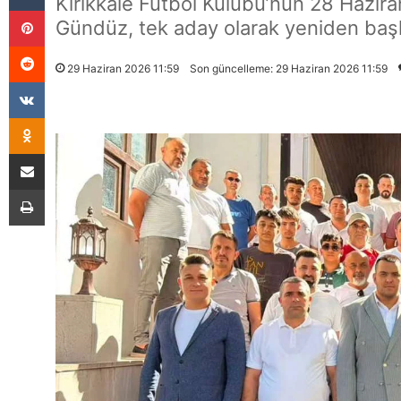
Kırıkkale Futbol Kulübü’nün 28 Hazir
Pinterest
Gündüz, tek aday olarak yeniden başka
Reddit
29 Haziran 2026 11:59
Son güncelleme: 29 Haziran 2026 11:59
VKontakte
Odnoklassniki
E-Posta İle Paylaş
Yazdır