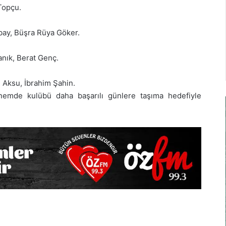
Topçu.
bay, Büşra Rüya Göker.
nık, Berat Genç.
Aksu, İbrahim Şahin.
nemde kulübü daha başarılı günlere taşıma hedefiyle