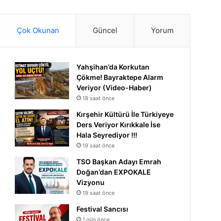
Çok Okunan
Güncel
Yorum
Yahşihan’da Korkutan
Çökme! Bayraktepe Alarm
Veriyor (Video-Haber)
18 saat önce
Kırşehir Kültürü İle Türkiyeye
Ders Veriyor Kırıkkale İse
Hala Seyrediyor !!!
19 saat önce
TSO Başkan Adayı Emrah
Doğan’dan EXPOKALE
Vizyonu
19 saat önce
Festival Sancısı
1 gün önce