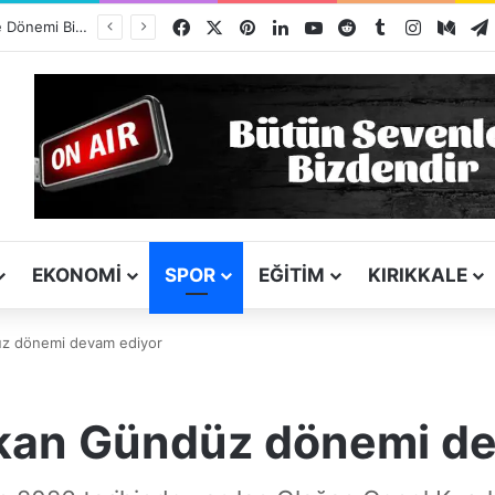
Facebook
X
Pinterest
LinkedIn
YouTube
Reddit
Tumblr
Instagra
Med
Kız Kardeşini Öldüren Firari Mandırada Yakalandı
EKONOMI
SPOR
EĞITIM
KIRIKKALE
düz dönemi devam ediyor
erkan Gündüz dönemi d