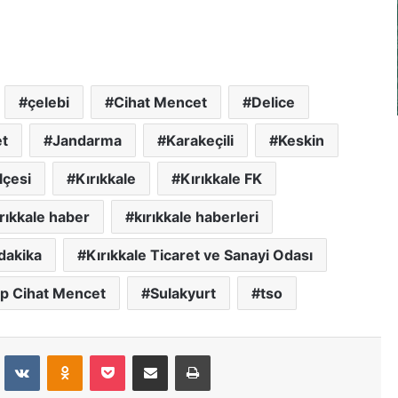
çelebi
Cihat Mencet
Delice
et
Jandarma
Karakeçili
Keskin
lçesi
Kırıkkale
Kırıkkale FK
ırıkkale haber
kırıkkale haberleri
dakika
Kırıkkale Ticaret ve Sanayi Odası
p Cihat Mencet
Sulakyurt
tso
dit
VKontakte
Odnoklassniki
Pocket
E-Posta İle Paylaş
Yazdır