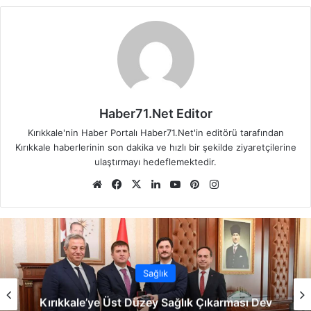
Haber71.Net Editor
Kırıkkale'nin Haber Portalı Haber71.Net'in editörü tarafından
Kırıkkale haberlerinin son dakika ve hızlı bir şekilde ziyaretçilerine
ulaştırmayı hedeflemektedir.
We
Fa
X
Lin
Yo
Pin
Ins
b
ce
ke
uT
ter
tag
sit
bo
dIn
ub
est
ra
esi
ok
e
m
Sağlık
Kırıkkale’ye Üst Düzey Sağlık Çıkarması Dev