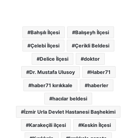
Bahşılı İlçesi
Balışeyh İlçesi
Çelebi İlçesi
Çerikli Beldesi
Delice İlçesi
doktor
Dr. Mustafa Ulusoy
Haber71
haber71 kırıkkale
haberler
hacılar beldesi
İzmir Urla Devlet Hastanesi Başhekimi
Karakeçili ilçesi
Keskin İlçesi