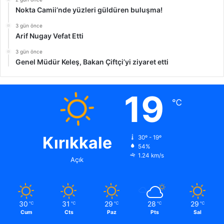
Nokta Camii’nde yüzleri güldüren buluşma!
3 gün önce
Arif Nugay Vefat Etti
3 gün önce
Genel Müdür Keleş, Bakan Çiftçi’yi ziyaret etti
19
℃
Kırıkkale
30º - 19º
54%
1.24 km/s
Açık
30
31
29
28
29
℃
℃
℃
℃
℃
Cum
Cts
Paz
Pts
Sal