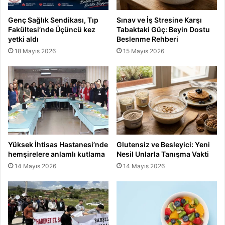
n
d
Genç Sağlık Sendikası, Tıp
Sınav ve İş Stresine Karşı
ı
Fakültesi’nde Üçüncü kez
Tabaktaki Güç: Beyin Dostu
yetki aldı
Beslenme Rehberi
18 Mayıs 2026
15 Mayıs 2026
Yüksek İhtisas Hastanesi’nde
Glutensiz ve Besleyici: Yeni
hemşirelere anlamlı kutlama
Nesil Unlarla Tanışma Vakti
14 Mayıs 2026
14 Mayıs 2026