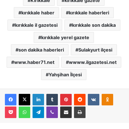
Kırıkkale
kırıkkale gazete
kırıkkale haber
kırıkkale haberleri
kırıkkale il gazetesi
kırıkkale son dakika
kırıkkale yerel gazete
son dakika haberleri
Sulakyurt ilçesi
www.haber71.net
wwww.ilgazetesi.net
Yahşihan İlçesi
Facebook
X
LinkedIn
Tumblr
Pinterest
Reddit
VKontakte
Odnoklassniki
Pocket
WhatsApp
Telegram
Viber
E-Posta İle Paylaş
Yazdır