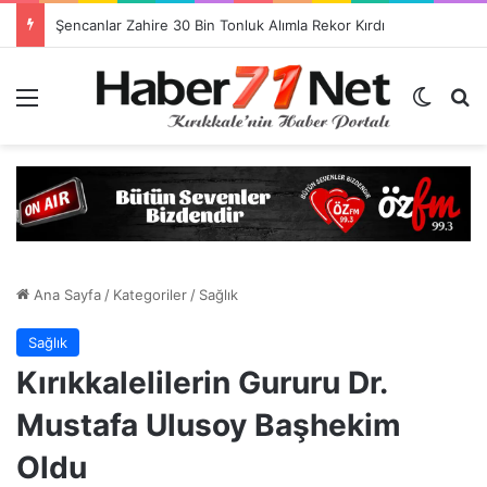
Görevlendirme Dönemi Bitiyor! Sağlık Personeli Asıl Görev Yerlerine Dönüyor
Menü
Dış gö
H
Ana Sayfa
/
Kategoriler
/
Sağlık
Sağlık
Kırıkkalelilerin Gururu Dr.
Mustafa Ulusoy Başhekim
Oldu