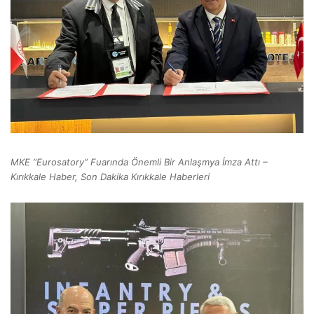
MKE ”Eurosatory” Fuarında Önemli Bir Anlaşmya İmza Attı –
Kırıkkale Haber, Son Dakika Kırıkkale Haberleri