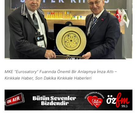
MKE ”Eurosatory” Fuarında Önemli Bir Anlaşmya İmza Attı –
Kırıkkale Haber, Son Dakika Kırıkkale Haberleri