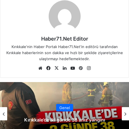
Haber71.Net Editor
Kırıkkale'nin Haber Portalı Haber71.Net'in editörü tarafından
Kırıkkale haberlerinin son dakika ve hızlı bir şekilde ziyaretçilerine
ulaştırmayı hedeflemektedir.
We
Fa
X
Lin
Yo
Pin
Ins
b
ce
ke
uT
ter
tag
sit
bo
dIn
ub
est
ra
esi
ok
e
m
Genel
Kırıkkale’de iki günde 38 anız yangını