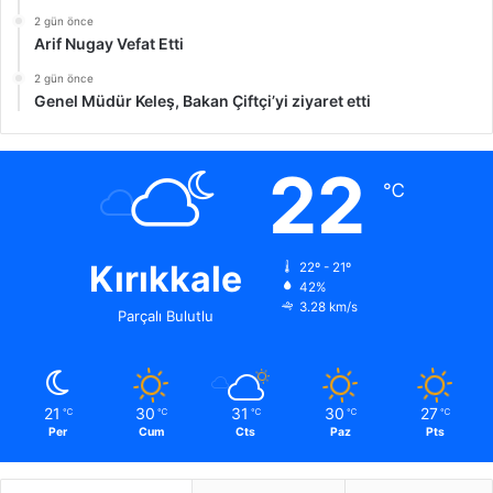
2 gün önce
Arif Nugay Vefat Etti
2 gün önce
Genel Müdür Keleş, Bakan Çiftçi’yi ziyaret etti
22
℃
Kırıkkale
22º - 21º
42%
3.28 km/s
Parçalı Bulutlu
21
30
31
30
27
℃
℃
℃
℃
℃
Per
Cum
Cts
Paz
Pts