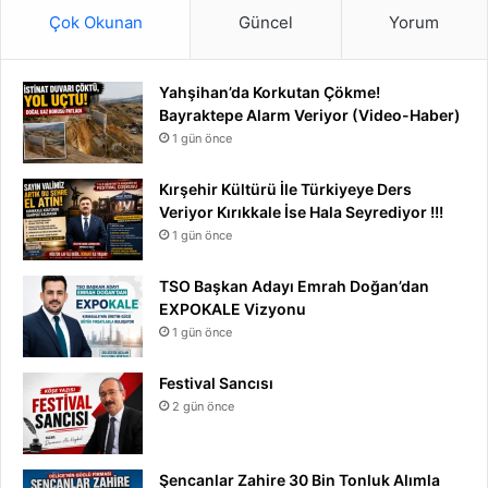
Çok Okunan
Güncel
Yorum
Yahşihan’da Korkutan Çökme!
Bayraktepe Alarm Veriyor (Video-Haber)
1 gün önce
Kırşehir Kültürü İle Türkiyeye Ders
Veriyor Kırıkkale İse Hala Seyrediyor !!!
1 gün önce
TSO Başkan Adayı Emrah Doğan’dan
EXPOKALE Vizyonu
1 gün önce
Festival Sancısı
2 gün önce
Şencanlar Zahire 30 Bin Tonluk Alımla