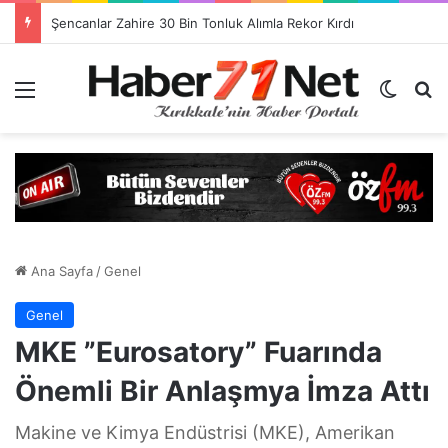
Görevlendirme Dönemi Bitiyor! Sağlık Personeli Asıl Görev Yerlerine Dönüyor
Menü
Dış gö
H
Ana Sayfa
/
Genel
Genel
MKE ”Eurosatory” Fuarında
Önemli Bir Anlaşmya İmza Attı
Makine ve Kimya Endüstrisi (MKE), Amerikan