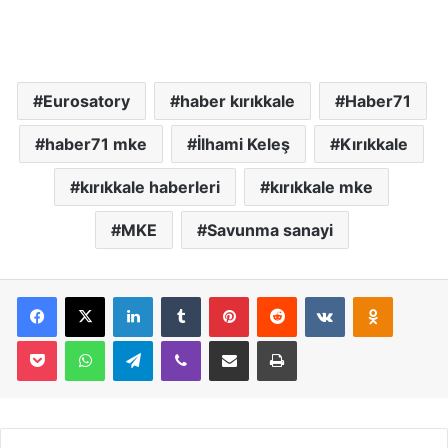
Eurosatory
haber kırıkkale
Haber71
haber71 mke
İlhami Keleş
Kırıkkale
kırıkkale haberleri
kırıkkale mke
MKE
Savunma sanayi
Facebook
X
LinkedIn
Tumblr
Pinterest
Reddit
VKontakte
Odnoklassniki
Pocket
WhatsApp
Telegram
Viber
E-Posta İle Paylaş
Yazdır