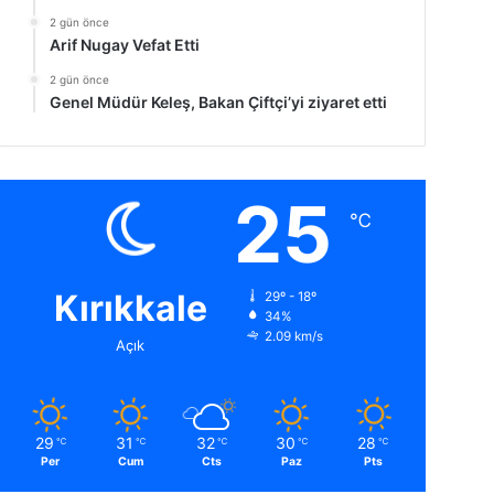
2 gün önce
Arif Nugay Vefat Etti
2 gün önce
Genel Müdür Keleş, Bakan Çiftçi’yi ziyaret etti
25
℃
Kırıkkale
29º - 18º
34%
2.09 km/s
Açık
29
31
32
30
28
℃
℃
℃
℃
℃
Per
Cum
Cts
Paz
Pts