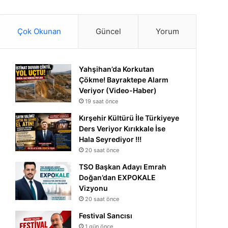
Çok Okunan
Güncel
Yorum
Yahşihan’da Korkutan
Çökme! Bayraktepe Alarm
Veriyor (Video-Haber)
19 saat önce
Kırşehir Kültürü İle Türkiyeye
Ders Veriyor Kırıkkale İse
Hala Seyrediyor !!!
20 saat önce
TSO Başkan Adayı Emrah
Doğan’dan EXPOKALE
Vizyonu
20 saat önce
Festival Sancısı
1 gün önce