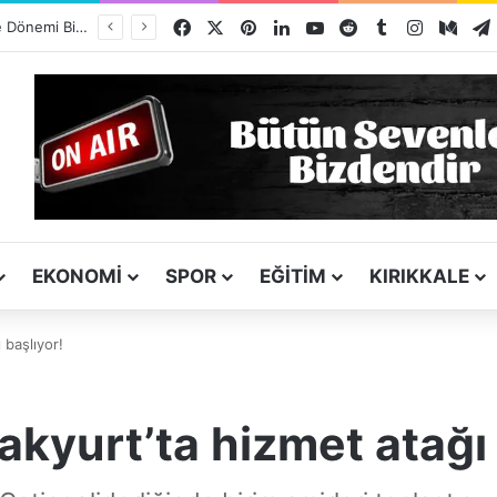
Facebook
X
Pinterest
LinkedIn
YouTube
Reddit
Tumblr
Instagra
Med
Kız Kardeşini Öldüren Firari Mandırada Yakalandı
EKONOMI
SPOR
EĞITIM
KIRIKKALE
 başlıyor!
kyurt’ta hizmet atağı 