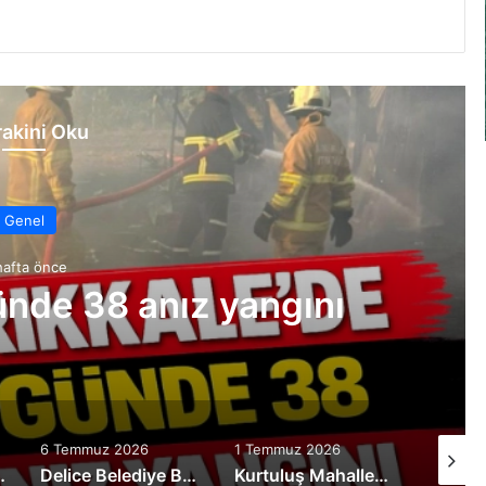
akini Oku
Genel
hafta önce
günde 38 anız yangını
6 Temmuz 2026
1 Temmuz 2026
30 Hazi
-ZPT teslimatı
Delice Belediye Başkanı Uyan, Hasat Sezonunda TMO ve Zahireci Esnafını Ziyaret Etti
Kurtuluş Mahallesi’nde Asfalt seferberliği başladı