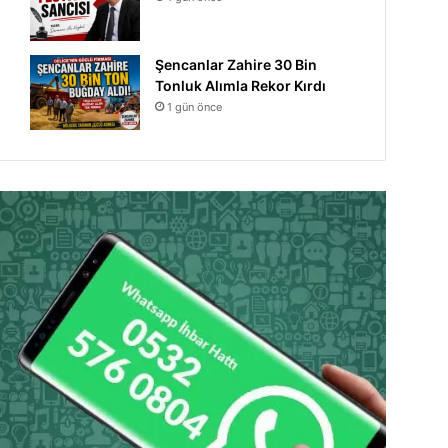
Şencanlar Zahire 30 Bin
Tonluk Alımla Rekor Kırdı
1 gün önce