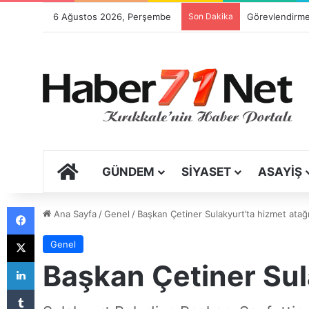
6 Ağustos 2026, Perşembe
Son Dakika
ANA SAYFA
GÜNDEM
SIYASET
ASAYIŞ
Facebook
Ana Sayfa
/
Genel
/
Başkan Çetiner Sulakyurt’ta hizmet atağı
X
Genel
LinkedIn
Başkan Çetiner Sula
Tumblr