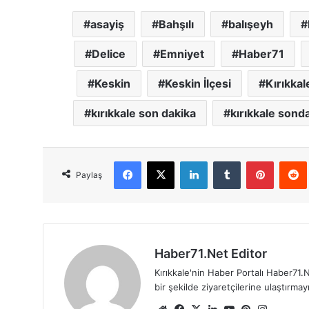
asayiş
Bahşılı
balışeyh
Delice
Emniyet
Haber71
Keskin
Keskin İlçesi
Kırıkkal
kırıkkale son dakika
kırıkkale sond
Facebook
X
LinkedIn
Tumblr
Pinterest
Red
Paylaş
Haber71.Net Editor
Kırıkkale'nin Haber Portalı Haber71.N
bir şekilde ziyaretçilerine ulaştırma