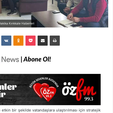
Dakika Kırıkkale Haberleri
dit
VKontakte
Odnoklassniki
Pocket
E-Posta İle Paylaş
Yazdır
etkin bir şekilde vatandaşlara ulaştırılması için stratejik