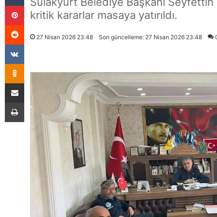
Sulakyurt Belediye Başkanı Seyfettin Çe
Pinterest
kritik kararlar masaya yatırıldı.
Reddit
27 Nisan 2026 23:48
Son güncelleme: 27 Nisan 2026 23:48
VKontakte
Odnoklassniki
E-Posta İle Paylaş
Yazdır