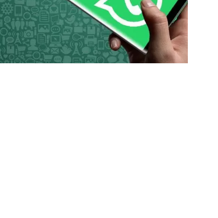
Genel
4 hafta önce
MKE’den Mehmetçiğe E
ran 2026
6 gün önce
1 hafta önce
Kırıkkale Siyasetinde Yücel Kızık Etkisi Yeniden Gündemde
Çatı’dan Düşen İşçi Yaşam Savaşı Veriyor
Delice’de Karpuz Hasadı Başladı! İlk Karpuzu Başkan Uyan 