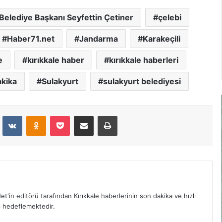
Belediye Başkanı Seyfettin Çetiner
çelebi
Haber71.net
Jandarma
Karakeçili
e
kırıkkale haber
kırıkkale haberleri
akika
Sulakyurt
sulakyurt belediyesi
dit
VKontakte
Odnoklassniki
Pocket
E-Posta İle Paylaş
Yazdır
et'in editörü tarafından Kırıkkale haberlerinin son dakika ve hızlı
yı hedeflemektedir.