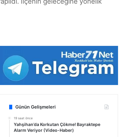
apıldı. İlçenin geleceğine yönelik
Günün Gelişmeleri
19 saat önce
Yahşihan’da Korkutan Çökme! Bayraktepe
Alarm Veriyor (Video-Haber)