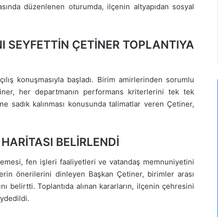
inasında düzenlenen oturumda, ilçenin altyapıdan sosyal
I SEYFETTİN ÇETİNER TOPLANTIYA
açılış konuşmasıyla başladı. Birim amirlerinden sorumlu
etiner, her departmanın performans kriterlerini tek tek
ine sadık kalınması konusunda talimatlar veren Çetiner,
HARİTASI BELİRLENDİ
esi, fen işleri faaliyetleri ve vatandaş memnuniyetini
lerin önerilerini dinleyen Başkan Çetiner, birimler arası
nı belirtti. Toplantıda alınan kararların, ilçenin çehresini
ydedildi.