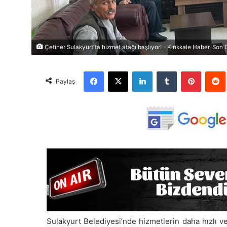
Çetiner Sulakyurt'ta hizmet atağı başlıyor! - Kırıkkale Haber, Son 
Facebook
X
LinkedIn
Tumblr
Pinterest
Red
Paylaş
Sulakyurt Belediyesi’nde hizmetlerin daha hızlı ve 