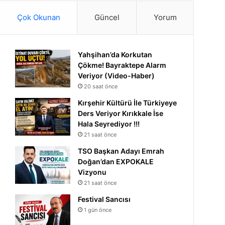
Çok Okunan
Güncel
Yorum
Yahşihan’da Korkutan
Çökme! Bayraktepe Alarm
Veriyor (Video-Haber)
20 saat önce
Kırşehir Kültürü İle Türkiyeye
Ders Veriyor Kırıkkale İse
Hala Seyrediyor !!!
21 saat önce
TSO Başkan Adayı Emrah
Doğan’dan EXPOKALE
Vizyonu
21 saat önce
Festival Sancısı
1 gün önce