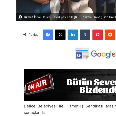
Hizmet-İş ve Delice Belediyesi l sıkıştı - Kırıkkale Haber, Son Daki
Facebook
X
LinkedIn
Tumblr
Pinterest
Red
Paylaş
Delice Belediyesi ile Hizmet-İş Sendikası aras
sonuçlandı.