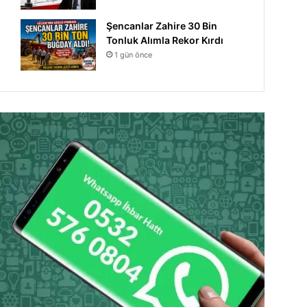
Şencanlar Zahire 30 Bin
Tonluk Alımla Rekor Kırdı
1 gün önce