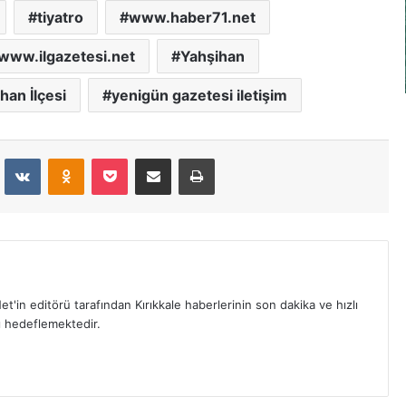
tiyatro
www.haber71.net
www.ilgazetesi.net
Yahşihan
han İlçesi
yenigün gazetesi iletişim
dit
VKontakte
Odnoklassniki
Pocket
E-Posta İle Paylaş
Yazdır
et'in editörü tarafından Kırıkkale haberlerinin son dakika ve hızlı
yı hedeflemektedir.