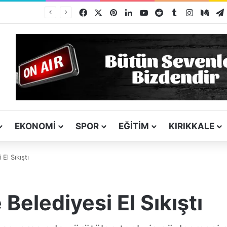
Facebook
X
Pinterest
LinkedIn
YouTube
Reddit
Tumblr
Instagra
Med
Kız Kardeşini Öldüren Firari Mandırada Yakalandı
EKONOMI
SPOR
EĞITIM
KIRIKKALE
El Sıkıştı
Belediyesi El Sıkıştı