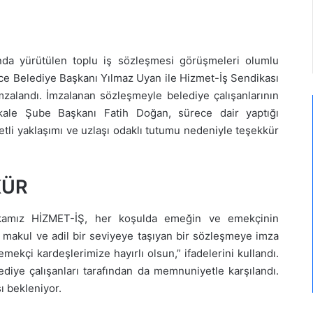
ında yürütülen toplu iş sözleşmesi görüşmeleri olumlu
lice Belediye Başkanı Yılmaz Uyan ile Hizmet-İş Sendikası
zalandı. İmzalanan sözleşmeyle belediye çalışanlarının
ıkkale Şube Başkanı Fatih Doğan, sürece dair yaptığı
etli yaklaşımı ve uzlaşı odaklı tutumu nedeniyle teşekkür
KÜR
kamız HİZMET-İŞ, her koşulda emeğin ve emekçinin
ını makul ve adil bir seviyeye taşıyan bir sözleşmeye imza
 emekçi kardeşlerimize hayırlı olsun,” ifadelerini kullandı.
elediye çalışanları tarafından da memnuniyetle karşılandı.
sı bekleniyor.