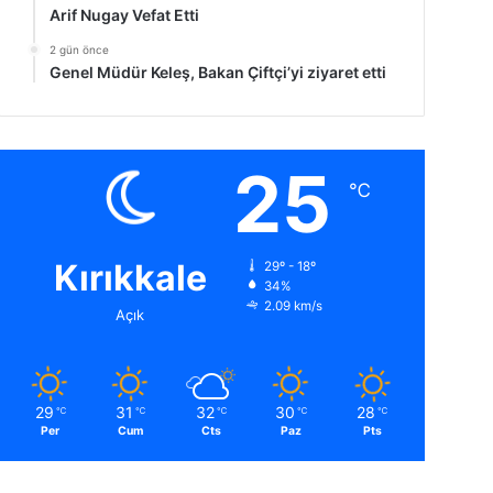
Arif Nugay Vefat Etti
2 gün önce
Genel Müdür Keleş, Bakan Çiftçi’yi ziyaret etti
25
℃
Kırıkkale
29º - 18º
34%
2.09 km/s
Açık
29
31
32
30
28
℃
℃
℃
℃
℃
Per
Cum
Cts
Paz
Pts