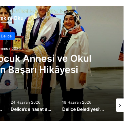
akini Oku
Delice
emmuz 2026
ye Başkanı Coşar’dan
ye Ziyaret
18 Haziran 2026
10 Haziran 2026
3 hafta 
Delice Belediyesi’nden 55 bin TL promosyon desteği
Onur Şencan Ziraat Odası Başkanlığı Adaylığını Açıkladı