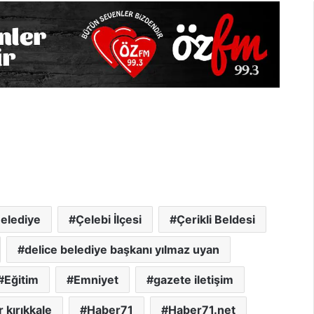
elediye
Çelebi İlçesi
Çerikli Beldesi
delice belediye başkanı yılmaz uyan
Eğitim
Emniyet
gazete iletişim
 kırıkkale
Haber71
Haber71.net