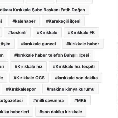
dikası Kırıkkale Şube Başkanı Fatih Doğan
i
kalehaber
Karakeçili ilçesi
keskinli
Kırıkkale
Kırıkkale FK
etişim
kırıkkale guncel
kırıkkale haber
im
kırıkkale haber telefon Bahşılı İlçesi
eri
Kırıkkale hız
Kırıkkale hız tespiti
le
Kırıkkale OGS
kırıkkale son dakika
Kırıkkalespor
makine kimya kurumu
etgazetesi
milli savunma
MKE
kika haberleri
son dakika kırıkkale