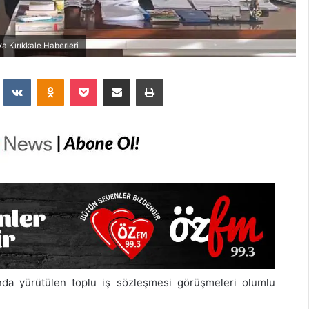
ka Kırıkkale Haberleri
dit
VKontakte
Odnoklassniki
Pocket
E-Posta İle Paylaş
Yazdır
ında yürütülen toplu iş sözleşmesi görüşmeleri olumlu