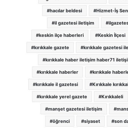
hacılar beldesi
Hizmet-İş Sen
il gazetesi iletişim
ilgazetes
keskin ilçe haberleri
Keskin İlçesi
kırıkkale gazete
kırıkkale gazetesi il
kırıkkale haber iletişim haber71 iletiş
kırıkkale haberler
kırıkkale haberl
kırıkkale il gazetesi
Kırıkkale kırıkka
kırıkkale yerel gazete
Kırıkkaleli
manşet gazetesi iletişim
mans
öğrenci
siyaset
son da