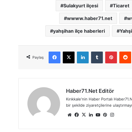
Sulakyurt ilçesi
Ticaret
wwww.haber71.net
w
yahşihan ilçe haberleri
Yahşi
Facebook
X
LinkedIn
Tumblr
Pinterest
Red
Paylaş
Haber71.Net Editör
Kırıkkale'nin Haber Portalı Haber71.N
bir şekilde ziyaretçilerine ulaştırma
We
Fa
X
Lin
Yo
Pin
Ins
b
ce
ke
uT
ter
tag
sit
bo
dIn
ub
est
ra