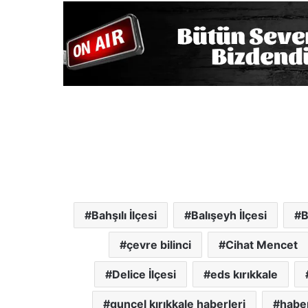
Bahşılı İlçesi
Balışeyh İlçesi
B
çevre bilinci
Cihat Mencet
Delice İlçesi
eds kırıkkale
guncel kırıkkale haberleri
haber