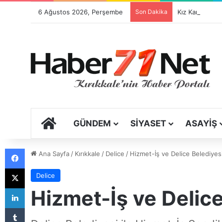
6 Ağustos 2026, Perşembe
Son Dakika
ANA SAYFA
GÜNDEM
SIYASET
ASAYIŞ
Facebook
Ana Sayfa
/
Kırıkkale
/
Delice
/
Hizmet-İş ve Delice Belediyesi 
X
Delice
LinkedIn
Hizmet-İş ve Delice 
Tumblr