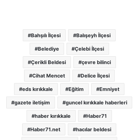
Bahşılı İlçesi
Balışeyh İlçesi
Belediye
Çelebi İlçesi
Çerikli Beldesi
çevre bilinci
Cihat Mencet
Delice İlçesi
eds kırıkkale
Eğitim
Emniyet
gazete iletişim
guncel kırıkkale haberleri
haber kırıkkale
Haber71
Haber71.net
hacılar beldesi