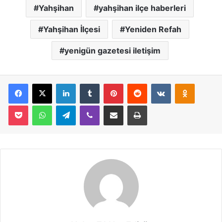
Yahşihan
yahşihan ilçe haberleri
Yahşihan İlçesi
Yeniden Refah
yenigün gazetesi iletişim
Facebook
X
LinkedIn
Tumblr
Pinterest
Reddit
VKontakte
Odnoklassniki
Pocket
WhatsApp
Telegram
Viber
E-Posta İle Paylaş
Yazdır