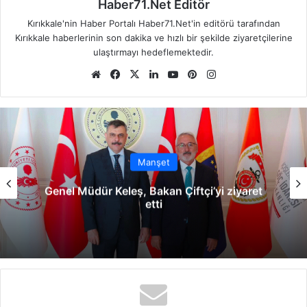
Haber71.Net Editör
Kırıkkale'nin Haber Portalı Haber71.Net'in editörü tarafından
Kırıkkale haberlerinin son dakika ve hızlı bir şekilde ziyaretçilerine
ulaştırmayı hedeflemektedir.
We
Fa
X
Lin
Yo
Pin
Ins
b
ce
ke
uT
ter
tag
sit
bo
dIn
ub
est
ra
esi
ok
e
m
Manşet
Kırıkkalelileri Başka İllere İmrendirmeyin