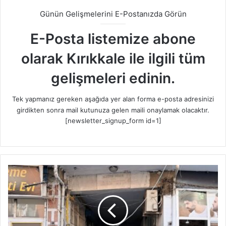
Günün Gelişmelerini E-Postanızda Görün
E-Posta listemize abone
olarak Kırıkkale ile ilgili tüm
gelişmeleri edinin.
Tek yapmanız gereken aşağıda yer alan forma e-posta adresinizi
girdikten sonra mail kutunuza gelen maili onaylamak olacaktır.
[newsletter_signup_form id=1]
A
l
k
o
l
T