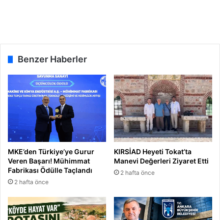
n
d
ı
Benzer Haberler
MKE’den Türkiye’ye Gurur
KIRSİAD Heyeti Tokat’ta
Veren Başarı! Mühimmat
Manevi Değerleri Ziyaret Etti
Fabrikası Ödülle Taçlandı
2 hafta önce
2 hafta önce