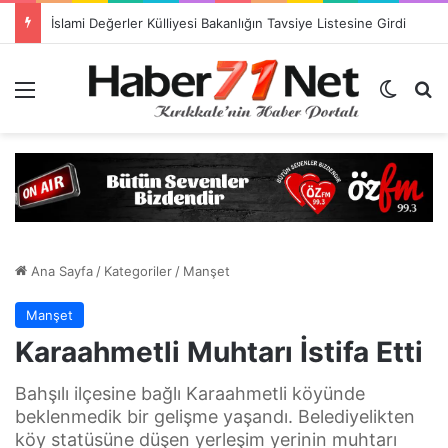
İslami Değerler Külliyesi Bakanlığın Tavsiye Listesine Girdi
Menü
Dış gö
H
Ana Sayfa
/
Kategoriler
/
Manşet
Manşet
Karaahmetli Muhtarı İstifa Etti
Bahşılı ilçesine bağlı Karaahmetli köyünde
beklenmedik bir gelişme yaşandı. Belediyelikten
köy statüsüne düşen yerleşim yerinin muhtarı