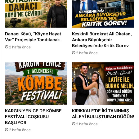
Danacı Köyü, “Köyde Hayat
Keskinli Bürokrat Ali Okatan,
Var” Projesiyle Tanıtılacak
Ankara Büyükşehir
Belediyesi’nde Kritik Görev
2 hafta önce
2 hafta önce
KARGIN YENİCE’DE KÖMBE
KIRIKKALE’DE İKİ TANINMIŞ
FESTİVALİ COŞKUSU
AİLEYİ BULUŞTURAN DÜĞÜN!
BAŞLIYOR
2 hafta önce
2 hafta önce