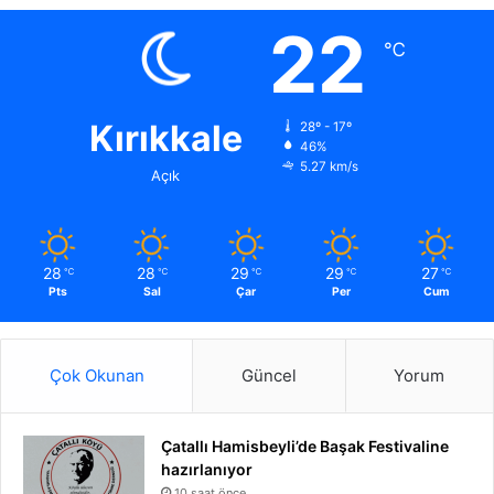
22
℃
Kırıkkale
28º - 17º
46%
5.27 km/s
Açık
28
28
29
29
27
℃
℃
℃
℃
℃
Pts
Sal
Çar
Per
Cum
Çok Okunan
Güncel
Yorum
Çatallı Hamisbeyli’de Başak Festivaline
hazırlanıyor
10 saat önce