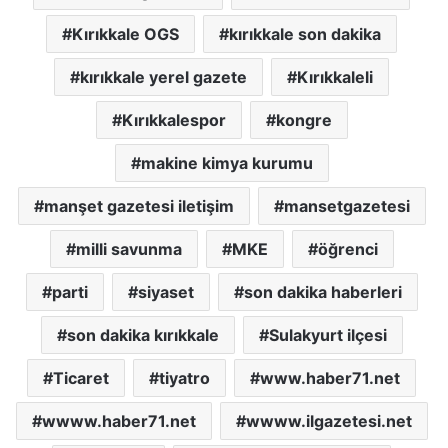
Kırıkkale OGS
kırıkkale son dakika
kırıkkale yerel gazete
Kırıkkaleli
Kırıkkalespor
kongre
makine kimya kurumu
manşet gazetesi iletişim
mansetgazetesi
milli savunma
MKE
öğrenci
parti
siyaset
son dakika haberleri
son dakika kırıkkale
Sulakyurt ilçesi
Ticaret
tiyatro
www.haber71.net
wwww.haber71.net
wwww.ilgazetesi.net