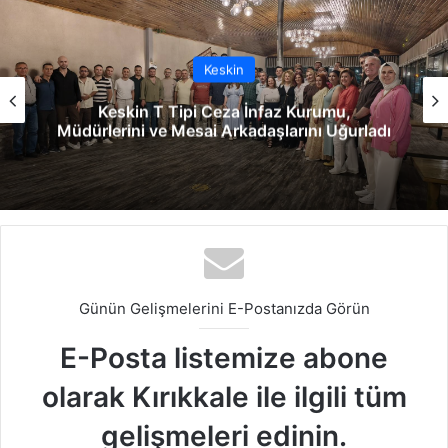
esi
ok
e
m
Keskin
Keskin T Tipi Ceza İnfaz Kurumu,
Müdürlerini ve Mesai Arkadaşlarını Uğurladı
Günün Gelişmelerini E-Postanızda Görün
E-Posta listemize abone
olarak Kırıkkale ile ilgili tüm
gelişmeleri edinin.