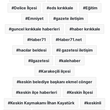
Delice İlçesi
eds kırıkkale
Eğitim
Emniyet
gazete iletişim
guncel kırıkkale haberleri
haber kırıkkale
Haber71
Haber71.net
hacılar beldesi
il gazetesi iletişim
ilgazetesi
kalehaber
Karakeçili ilçesi
keskin belediye başkanı ekmel cönger
keskin ilçe haberleri
Keskin İlçesi
Keskin Kaymakamı İlhan Kayatürk
keskinli