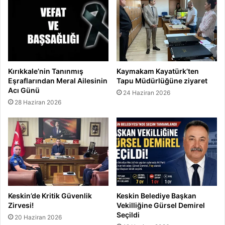
Kırıkkale’nin Tanınmış
Kaymakam Kayatürk’ten
Eşraflarından Meral Ailesinin
Tapu Müdürlüğüne ziyaret
Acı Günü
24 Haziran 2026
28 Haziran 2026
Keskin’de Kritik Güvenlik
Keskin Belediye Başkan
Zirvesi!
Vekilliğine Gürsel Demirel
Seçildi
20 Haziran 2026