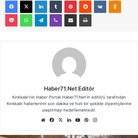
Facebook
X
LinkedIn
Tumblr
Pinterest
Reddit
VKontakte
Odnoklassniki
Pocket
WhatsApp
Telegram
Viber
E-Posta İle Paylaş
Yazdır
Haber71.Net Editör
Kırıkkale'nin Haber Portalı Haber71.Net'in editörü tarafından
Kırıkkale haberlerinin son dakika ve hızlı bir şekilde ziyaretçilerine
ulaştırmayı hedeflemektedir.
We
Fa
X
Lin
Yo
Pin
Ins
b
ce
ke
uT
ter
tag
sit
bo
dIn
ub
est
ra