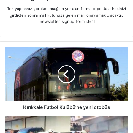
Tek yapmanız gereken aşağıda yer alan forma e-posta adresinizi
girdikten sonra mail kutunuza gelen maili onaylamak olacaktır.
[newsletter_signup_form id=1]
K
ı
r
ı
k
k
a
l
e
F
Kırıkkale Futbol Kulübü’ne yeni otobüs
u
t
Ç
b
a
o
l