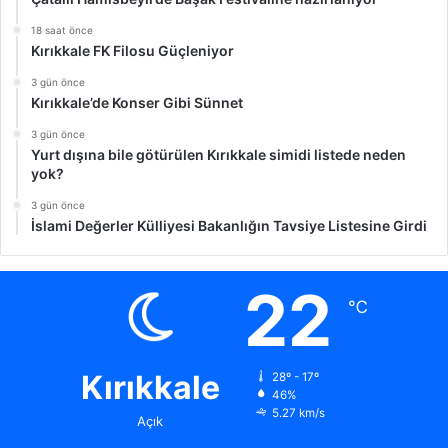
18 saat önce
Kırıkkale FK Filosu Güçleniyor
3 gün önce
Kırıkkale’de Konser Gibi Sünnet
3 gün önce
Yurt dışına bile götürülen Kırıkkale simidi listede neden
yok?
3 gün önce
İslami Değerler Külliyesi Bakanlığın Tavsiye Listesine Girdi
22
℃
Kırıkkale
28º - 17º
46%
5.27 km/s
Açık