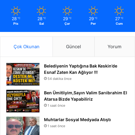
28
28
29
29
27
℃
℃
℃
℃
℃
Pts
Sal
Çar
Per
Cum
Çok Okunan
Güncel
Yorum
Belediyenin Yaptığına Bak Keskin’de
Esnaf Zaten Kan Ağlıyor !!!
54 dakika önce
Ben Ümitliyim,Sayın Valim Sarıibrahim El
Atarsa Bizde Yapabiliriz
1 saat önce
Muhtarlar Sosyal Medyada Atıştı
1 saat önce