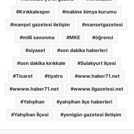
Kırıkkalespor
makine kimya kurumu
manşet gazetesi iletişim
mansetgazetesi
milli savunma
MKE
öğrenci
siyaset
son dakika haberleri
son dakika kırıkkale
Sulakyurt ilçesi
Ticaret
tiyatro
www.haber71.net
wwww.haber71.net
wwww.ilgazetesi.net
Yahşihan
yahşihan ilçe haberleri
Yahşihan İlçesi
yenigün gazetesi iletişim