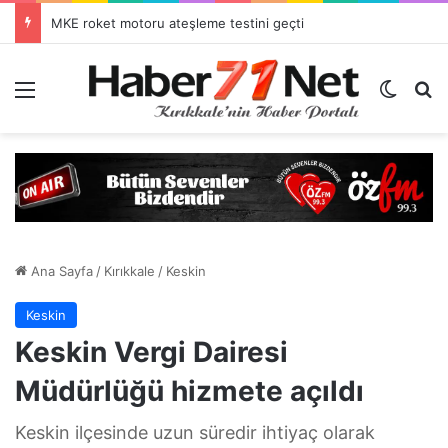
Çatallı Hamisbeyli’de Başak Festivaline hazırlanıyor
Menü
Dış gö
H
Ana Sayfa
/
Kırıkkale
/
Keskin
Keskin
Keskin Vergi Dairesi
Müdürlüğü hizmete açıldı
Keskin ilçesinde uzun süredir ihtiyaç olarak