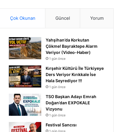
Çok Okunan
Güncel
Yorum
Yahşihan’da Korkutan
Çökme! Bayraktepe Alarm
Veriyor (Video-Haber)
1 gün önce
Kırşehir Kültürü İle Türkiyeye
Ders Veriyor Kırıkkale İse
Hala Seyrediyor !!!
1 gün önce
TSO Başkan Adayı Emrah
Doğan’dan EXPOKALE
Vizyonu
1 gün önce
Festival Sancısı
1 gün önce