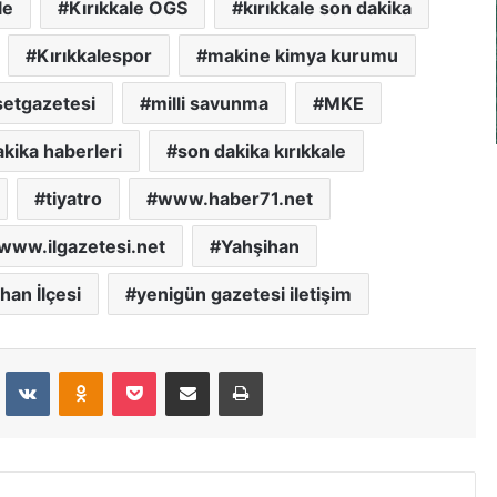
le
Kırıkkale OGS
kırıkkale son dakika
Kırıkkalespor
makine kimya kurumu
etgazetesi
milli savunma
MKE
kika haberleri
son dakika kırıkkale
tiyatro
www.haber71.net
www.ilgazetesi.net
Yahşihan
han İlçesi
yenigün gazetesi iletişim
dit
VKontakte
Odnoklassniki
Pocket
E-Posta İle Paylaş
Yazdır