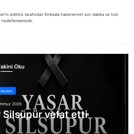
et'in editörü tarafından Kırıkkale haberlerinin son dakika ve hızlı
yı hedeflemektedir.
akini Oku
Keskin
emmuz 2026
Silsüpür vefat etti