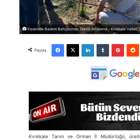
Keskin’de Badem Bahçesinde Teknik İnceleme - Kırıkkale Haber, S
Facebook
X
LinkedIn
Tumblr
Pinterest
Red
Paylaş
Kırıkkale Tarım ve Orman İl Müdürlüğü, üretic