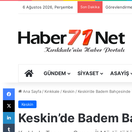
6 Ağustos 2026, Perşembe
Son Dakika
ANA SAYFA
GÜNDEM
SIYASET
ASAYIŞ
Facebook
Ana Sayfa
/
Kırıkkale
/
Keskin
/
Keskin’de Badem Bahçesinde 
X
Keskin
LinkedIn
Keskin’de Badem B
Tumblr