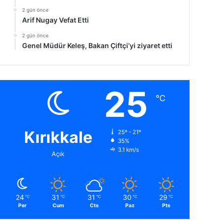
2 gün önce
Arif Nugay Vefat Etti
2 gün önce
Genel Müdür Keleş, Bakan Çiftçi’yi ziyaret etti
25
℃
Kırıkkale
25º - 21º
35%
3.1 km/s
Açık
24
31
31
30
29
℃
℃
℃
℃
℃
Per
Cum
Cts
Paz
Pts