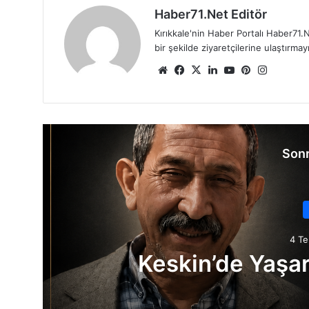
Haber71.Net Editör
Kırıkkale'nin Haber Portalı Haber71.N
bir şekilde ziyaretçilerine ulaştırma
We
Fa
X
Lin
Yo
Pin
Ins
b
ce
ke
uT
ter
tag
sit
bo
dIn
ub
est
ra
esi
ok
e
m
Sonr
4 T
Keskin’de Yaşar 
ı