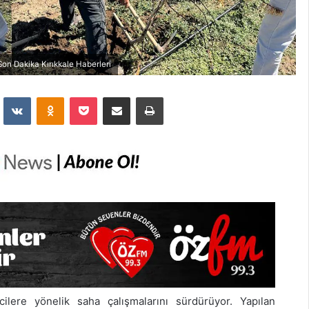
on Dakika Kırıkkale Haberleri
dit
VKontakte
Odnoklassniki
Pocket
E-Posta İle Paylaş
Yazdır
ilere yönelik saha çalışmalarını sürdürüyor. Yapılan