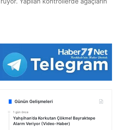
rüyor. Yapılan kontrollerde ağaçların
Günün Gelişmeleri
1 gün önce
Yahşihan’da Korkutan Çökme! Bayraktepe
Alarm Veriyor (Video-Haber)