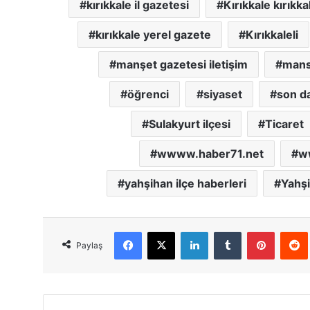
kırıkkale il gazetesi
Kırıkkale kırıkka
kırıkkale yerel gazete
Kırıkkaleli
manşet gazetesi iletişim
mans
öğrenci
siyaset
son da
Sulakyurt ilçesi
Ticaret
wwww.haber71.net
w
yahşihan ilçe haberleri
Yahşi
Facebook
X
LinkedIn
Tumblr
Pinterest
Red
Paylaş