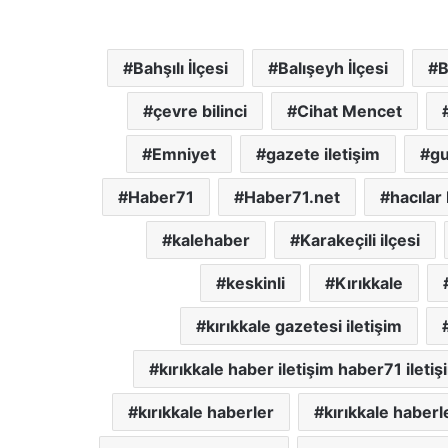
Bahşılı İlçesi
Balışeyh İlçesi
B
çevre bilinci
Cihat Mencet
Emniyet
gazete iletişim
gu
Haber71
Haber71.net
hacılar
kalehaber
Karakeçili ilçesi
keskinli
Kırıkkale
kırıkkale gazetesi iletişim
kırıkkale haber iletişim haber71 iletiş
kırıkkale haberler
kırıkkale haberl