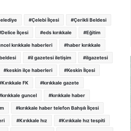
elediye
Çelebi İlçesi
Çerikli Beldesi
Delice İlçesi
eds kırıkkale
Eğitim
ncel kırıkkale haberleri
haber kırıkkale
 beldesi
il gazetesi iletişim
ilgazetesi
keskin ilçe haberleri
Keskin İlçesi
Kırıkkale FK
kırıkkale gazete
kırıkkale guncel
kırıkkale haber
im
kırıkkale haber telefon Bahşılı İlçesi
eri
Kırıkkale hız
Kırıkkale hız tespiti