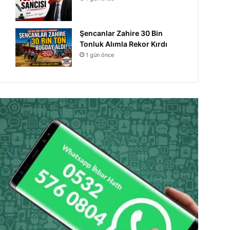
Şencanlar Zahire 30 Bin
Tonluk Alımla Rekor Kırdı
1 gün önce