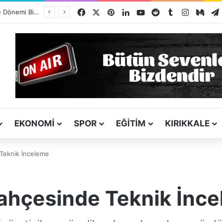
Facebook
X
Pinterest
LinkedIn
YouTube
Reddit
Tumblr
Instagra
Med
Kız Kardeşini Öldüren Firari Mandırada Yakalandı
EKONOMI
SPOR
EĞITIM
KIRIKKALE
Teknik İnceleme
ahçesinde Teknik İnc