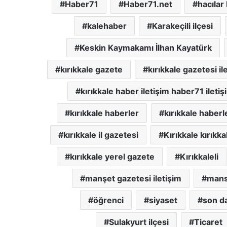
Haber71
Haber71.net
hacılar
kalehaber
Karakeçili ilçesi
Keskin Kaymakamı İlhan Kayatürk
kırıkkale gazete
kırıkkale gazetesi il
kırıkkale haber iletişim haber71 iletiş
kırıkkale haberler
kırıkkale haberl
kırıkkale il gazetesi
Kırıkkale kırıkka
kırıkkale yerel gazete
Kırıkkaleli
manşet gazetesi iletişim
mans
öğrenci
siyaset
son da
Sulakyurt ilçesi
Ticaret