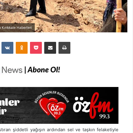
 Kırıkkale Haberleri
dit
VKontakte
Odnoklassniki
Pocket
E-Posta İle Paylaş
Yazdır
tıran şiddetli yağışın ardından sel ve taşkın felaketiyle