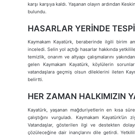
karşı karşıya kaldı. Yaşanan olayın ardından Kesk
bulundu.
HASARLAR YERİNDE TESPİ
Kaymakam Kayatürk, beraberinde ilgili birim ami
inceledi. Selin yol açtığı hasarlar hakkında yetkil
temizlik, onarım ve altyapı çalışmalarını yakından
gelen Kaymakam Kayatürk, köylülerin sorunların
vatandaşlara geçmiş olsun dileklerini ileten K
belirtti.
HER ZAMAN HALKIMIZIN 
Kayatürk, yaşanan mağduriyetlerin en kısa sürede
çalıştığını vurguladı. Kaymakam Kayatürk’ün zi
Vatandaşlar, gösterilen ilgi ve destekten dola
çözüleceğine dair inançlarını dile getirdi. Yetki