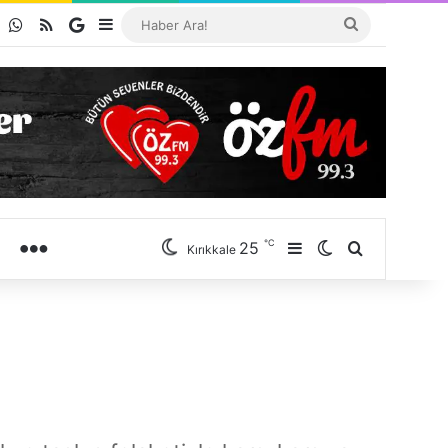
m
ium
Telegram
WhatsApp
RSS
Google Business
Kenar Bölmesi
Haber
Ara!
℃
25
KATEGORILER
Kenar Bölmesi
Dış görünümü d
Haber Ara!
Kırıkkale