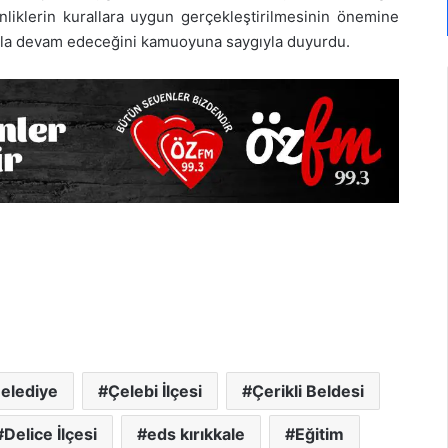
nliklerin kurallara uygun gerçekleştirilmesinin önemine
lıkla devam edeceğini kamuoyuna saygıyla duyurdu.
elediye
Çelebi İlçesi
Çerikli Beldesi
Delice İlçesi
eds kırıkkale
Eğitim