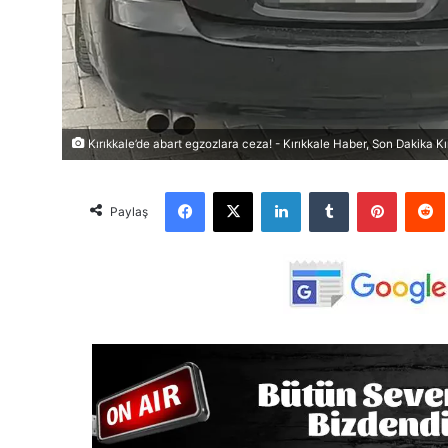
Kırıkkale’de abart egzozlara ceza! - Kırıkkale Haber, Son Dakika Kı
Facebook
X
LinkedIn
Tumblr
Pinterest
Red
Paylaş