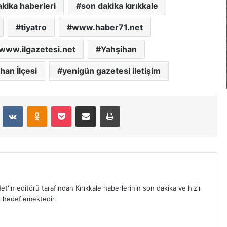
kika haberleri
son dakika kırıkkale
tiyatro
www.haber71.net
www.ilgazetesi.net
Yahşihan
han İlçesi
yenigün gazetesi iletişim
dit
VKontakte
Odnoklassniki
Pocket
E-Posta İle Paylaş
Yazdır
et'in editörü tarafından Kırıkkale haberlerinin son dakika ve hızlı
yı hedeflemektedir.