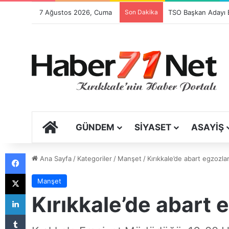
7 Ağustos 2026, Cuma
Son Dakika
ANA SAYFA
GÜNDEM
SIYASET
ASAYIŞ
Facebook
Ana Sayfa
/
Kategoriler
/
Manşet
/
Kırıkkale’de abart egzozla
X
Manşet
LinkedIn
Kırıkkale’de abart 
Tumblr