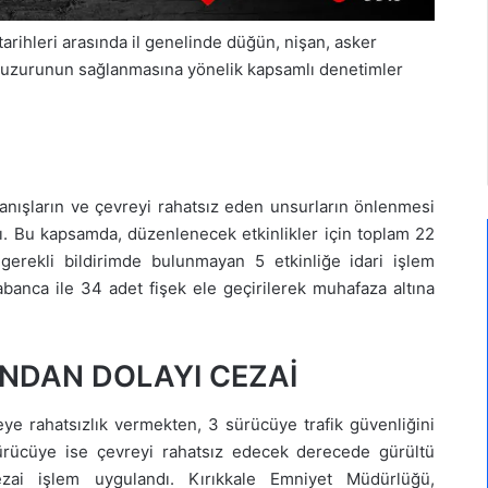
rihleri arasında il genelinde düğün, nişan, asker
 huzurunun sağlanmasına yönelik kapsamlı denetimler
vranışların ve çevreyi rahatsız eden unsurların önlenmesi
dı. Bu kapsamda, düzenlenecek etkinlikler için toplam 22
gerekli bildirimde bulunmayan 5 etkinliğe idari işlem
abanca ile 34 adet fişek ele geçirilerek muhafaza altına
NDAN DOLAYI CEZAİ
eye rahatsızlık vermekten, 3 sürücüye trafik güvenliğini
sürücüye ise çevreyi rahatsız edecek derecede gürültü
ezai işlem uygulandı. Kırıkkale Emniyet Müdürlüğü,