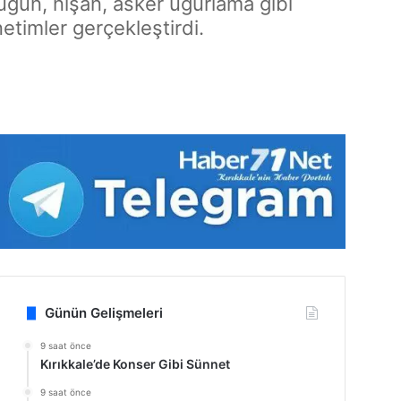
üğün, nişan, asker uğurlama gibi
timler gerçekleştirdi.
Günün Gelişmeleri
9 saat önce
Kırıkkale’de Konser Gibi Sünnet
9 saat önce