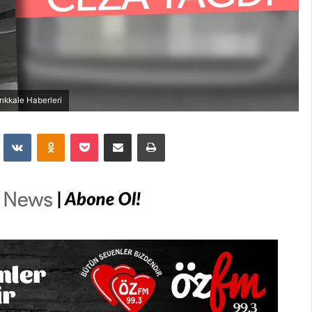
rıkkale Haberleri
dit
VKontakte
Odnoklassniki
Pocket
E-Posta İle Paylaş
Yazdır