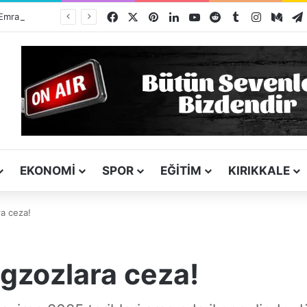
Facebook
X
Pinterest
LinkedIn
YouTube
Reddit
Tumblr
Instagra
Med
TSO Başkan Adayı Emrah Doğan’dan EXPOKALE Vizyonu
EKONOMI
SPOR
EĞITIM
KIRIKKALE
ra ceza!
egzozlara ceza!