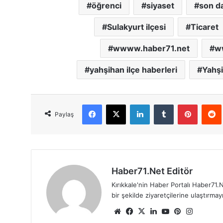
öğrenci
siyaset
son da
Sulakyurt ilçesi
Ticaret
wwww.haber71.net
w
yahşihan ilçe haberleri
Yahşi
Facebook
X
LinkedIn
Tumblr
Pinterest
Red
Paylaş
Haber71.Net Editör
Kırıkkale'nin Haber Portalı Haber71.N
bir şekilde ziyaretçilerine ulaştırma
We
Fa
X
Lin
Yo
Pin
Ins