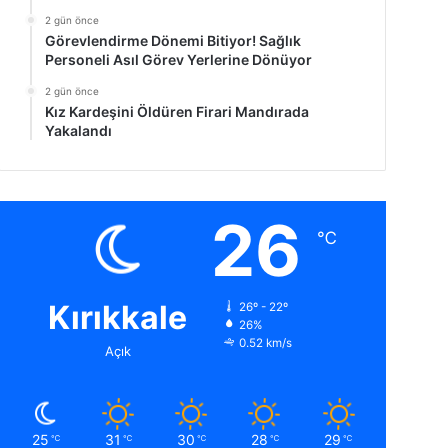
2 gün önce
Görevlendirme Dönemi Bitiyor! Sağlık
Personeli Asıl Görev Yerlerine Dönüyor
2 gün önce
Kız Kardeşini Öldüren Firari Mandırada
Yakalandı
26
℃
Kırıkkale
26º - 22º
26%
0.52 km/s
Açık
25
31
30
28
29
℃
℃
℃
℃
℃