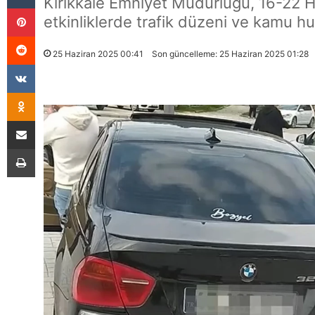
Kırıkkale Emniyet Müdürlüğü, 16-22 Ha
Pinterest
etkinliklerde trafik düzeni ve kamu h
Reddit
25 Haziran 2025 00:41
Son güncelleme: 25 Haziran 2025 01:28
VKontakte
Odnoklassniki
E-Posta İle Paylaş
Yazdır