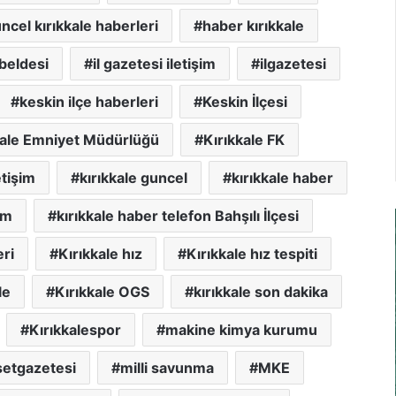
ncel kırıkkale haberleri
haber kırıkkale
 beldesi
il gazetesi iletişim
ilgazetesi
keskin ilçe haberleri
Keskin İlçesi
kale Emniyet Müdürlüğü
Kırıkkale FK
etişim
kırıkkale guncel
kırıkkale haber
im
kırıkkale haber telefon Bahşılı İlçesi
eri
Kırıkkale hız
Kırıkkale hız tespiti
le
Kırıkkale OGS
kırıkkale son dakika
Kırıkkalespor
makine kimya kurumu
etgazetesi
milli savunma
MKE