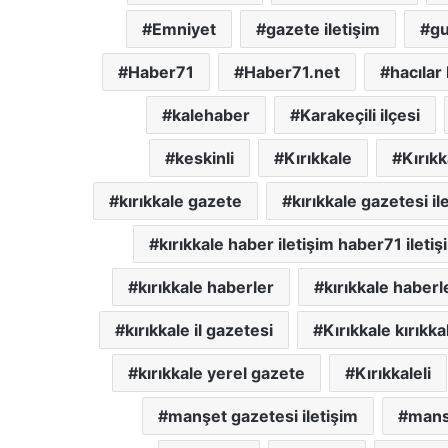
Emniyet
gazete iletişim
gu
Haber71
Haber71.net
hacılar
kalehaber
Karakeçili ilçesi
keskinli
Kırıkkale
Kırık
kırıkkale gazete
kırıkkale gazetesi il
kırıkkale haber iletişim haber71 iletiş
kırıkkale haberler
kırıkkale haberl
kırıkkale il gazetesi
Kırıkkale kırıkka
kırıkkale yerel gazete
Kırıkkaleli
manşet gazetesi iletişim
mans