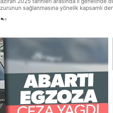
ziran 2025 tarihleri arasında il genelinde d
uzurunun sağlanmasına yönelik kapsamlı dene
0