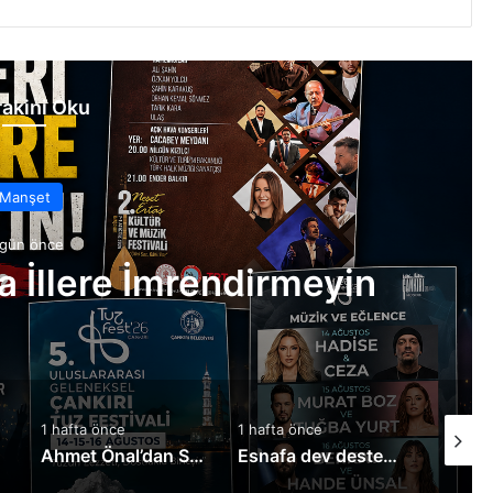
akini Oku
Manşet
 gün önce
ka İllere İmrendirmeyin
1 hafta önce
1 hafta önce
1 hafta 
liyor
Ahmet Önal’dan Sürücü Adaylarına Müjde!
Esnafa dev destek: Kredi limitleri yükseltildi