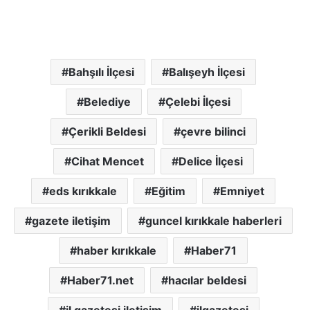
Bahşılı İlçesi
Balışeyh İlçesi
Belediye
Çelebi İlçesi
Çerikli Beldesi
çevre bilinci
Cihat Mencet
Delice İlçesi
eds kırıkkale
Eğitim
Emniyet
gazete iletişim
guncel kırıkkale haberleri
haber kırıkkale
Haber71
Haber71.net
hacılar beldesi