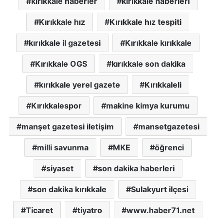
kırıkkale haberler
kırıkkale haberleri
Kırıkkale hız
Kırıkkale hız tespiti
kırıkkale il gazetesi
Kırıkkale kırıkkale
Kırıkkale OGS
kırıkkale son dakika
kırıkkale yerel gazete
Kırıkkaleli
Kırıkkalespor
makine kimya kurumu
manşet gazetesi iletişim
mansetgazetesi
milli savunma
MKE
öğrenci
siyaset
son dakika haberleri
son dakika kırıkkale
Sulakyurt ilçesi
Ticaret
tiyatro
www.haber71.net