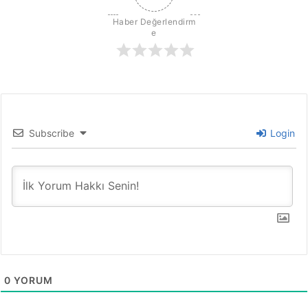
r
k
Haber Değerlendirm
ı
i
e
t
ç
ü
i
m
n
h
f
ı
i
z
d
ı
a
Subscribe
Login
y
n
l
d
a
i
s
k
ü
t
r
i
ü
y
o
r
0
YORUM