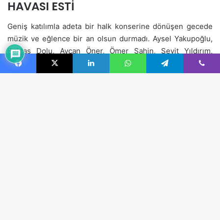
Facebook
X
LinkedIn
WhatsApp
Telegram
Viber
B
d
t