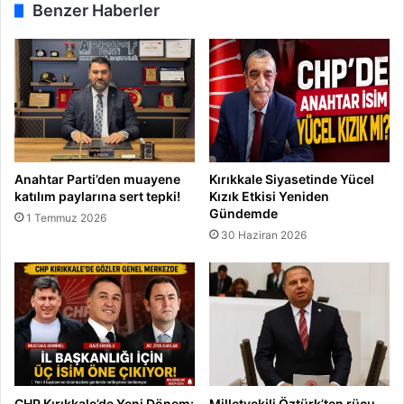
Benzer Haberler
Anahtar Parti’den muayene
Kırıkkale Siyasetinde Yücel
katılım paylarına sert tepki!
Kızık Etkisi Yeniden
Gündemde
1 Temmuz 2026
30 Haziran 2026
CHP Kırıkkale’de Yeni Dönem:
Milletvekili Öztürk’ten rücu