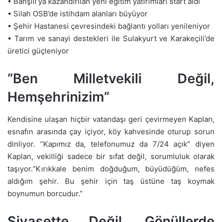
• Bahşılı’ya kazandırılan yeni eğitim yatırımları start aldı
• Silah OSB’de istihdam alanları büyüyor
• Şehir Hastanesi çevresindeki bağlantı yolları yenileniyor
• Tarım ve sanayi destekleri ile Sulakyurt ve Karakeçili’de
üretici güçleniyor
“Ben Milletvekili Değil,
Hemşehrinizim”
Kendisine ulaşan hiçbir vatandaşı geri çevirmeyen Kaplan,
esnafın arasında çay içiyor, köy kahvesinde oturup sorun
dinliyor. “Kapımız da, telefonumuz da 7/24 açık” diyen
Kaplan, vekilliği sadece bir sıfat değil, sorumluluk olarak
taşıyor.“Kırıkkale benim doğduğum, büyüdüğüm, nefes
aldığım şehir. Bu şehir için taş üstüne taş koymak
boynumun borcudur.”
Siyasette Değil, Gönüllerde