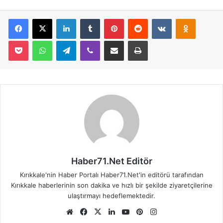
Facebook
X
LinkedIn
Tumblr
Pinterest
Reddit
VKontakte
Odnoklassniki
Pocket
WhatsApp
Telegram
Viber
E-Posta İle Paylaş
Yazdır
Haber71.Net Editör
Kırıkkale'nin Haber Portalı Haber71.Net'in editörü tarafından
Kırıkkale haberlerinin son dakika ve hızlı bir şekilde ziyaretçilerine
ulaştırmayı hedeflemektedir.
We
Fa
X
Lin
Yo
Pin
Ins