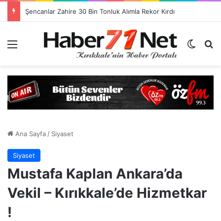
Görevlendirme Dönemi Bitiyor! Sağlık Personeli Asıl Görev Yerlerine Dönüyor
Menü
Dış gö
H
Ana Sayfa
/
Siyaset
Siyaset
Mustafa Kaplan Ankara’da
Vekil – Kırıkkale’de Hizmetkar
!