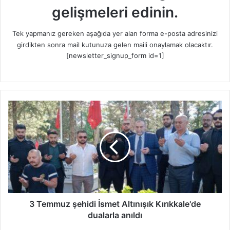
gelişmeleri edinin.
Tek yapmanız gereken aşağıda yer alan forma e-posta adresinizi
girdikten sonra mail kutunuza gelen maili onaylamak olacaktır.
[newsletter_signup_form id=1]
3
T
e
m
m
u
z
ş
e
h
3 Temmuz şehidi İsmet Altınışık Kırıkkale'de
i
dualarla anıldı
d