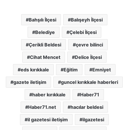
Bahşılı İlçesi
Balışeyh İlçesi
Belediye
Çelebi İlçesi
Çerikli Beldesi
çevre bilinci
Cihat Mencet
Delice İlçesi
eds kırıkkale
Eğitim
Emniyet
gazete iletişim
guncel kırıkkale haberleri
haber kırıkkale
Haber71
Haber71.net
hacılar beldesi
il gazetesi iletişim
ilgazetesi