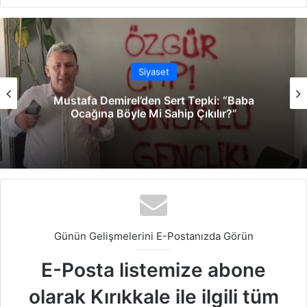
b
ce
ke
uT
ter
tag
sit
bo
dIn
ub
est
ra
esi
ok
e
m
Siyaset
Mustafa Demirel’den Sert Tepki: “Baba
Ocağına Böyle Mi Sahip Çıkılır?”
Günün Gelişmelerini E-Postanızda Görün
E-Posta listemize abone
olarak Kırıkkale ile ilgili tüm