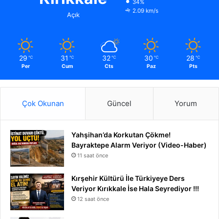
34%
2.09 km/s
Açık
29
31
32
30
28
℃
℃
℃
℃
℃
Per
Cum
Cts
Paz
Pts
Çok Okunan
Güncel
Yorum
Yahşihan’da Korkutan Çökme!
Bayraktepe Alarm Veriyor (Video-Haber)
11 saat önce
Kırşehir Kültürü İle Türkiyeye Ders
Veriyor Kırıkkale İse Hala Seyrediyor !!!
12 saat önce