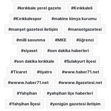
kırıkkale yerel gazete
Kırıkkaleli
Kırıkkalespor
makine kimya kurumu
manşet gazetesi iletişim
mansetgazetesi
milli savunma
MKE
öğrenci
siyaset
son dakika haberleri
son dakika kırıkkale
Sulakyurt ilçesi
Ticaret
tiyatro
www.haber71.net
wwww.haber71.net
wwww.ilgazetesi.net
Yahşihan
yahşihan ilçe haberleri
Yahşihan İlçesi
yenigün gazetesi iletişim