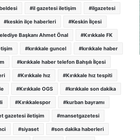
 beldesi
il gazetesi iletişim
ilgazetesi
keskin ilçe haberleri
Keskin İlçesi
Belediye Başkanı Ahmet Önal
Kırıkkale FK
etişim
kırıkkale guncel
kırıkkale haber
im
kırıkkale haber telefon Bahşılı İlçesi
eri
Kırıkkale hız
Kırıkkale hız tespiti
le
Kırıkkale OGS
kırıkkale son dakika
li
Kırıkkalespor
kurban bayramı
 gazetesi iletişim
mansetgazetesi
nci
siyaset
son dakika haberleri