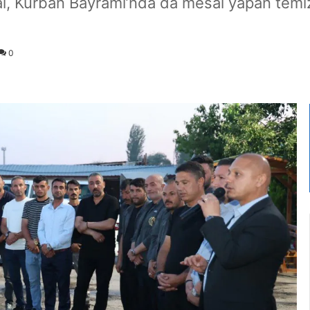
l, Kurban Bayramı’nda da mesai yapan temizl
0