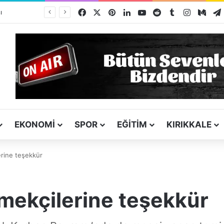
Facebook
X
Pinterest
LinkedIn
YouTube
Reddit
Tumblr
Instagra
Med
Şencanlar Zahire 30 Bin Tonluk Alımla Rekor Kırdı
EKONOMI
SPOR
EĞITIM
KIRIKKALE
erine teşekkür
emekçilerine teşekkür