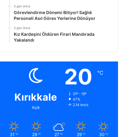
3 gün önce
Görevlendirme Dönemi Bitiyor! Sağlık
Personeli Asıl Görev Yerlerine Dönüyor
3 gün önce
Kız Kardeşini Öldüren Firari Mandırada
Yakalandı
20
℃
Kırıkkale
31º - 19º
47%
2.14 km/s
Açık
31
29
27
29
30
℃
℃
℃
℃
℃