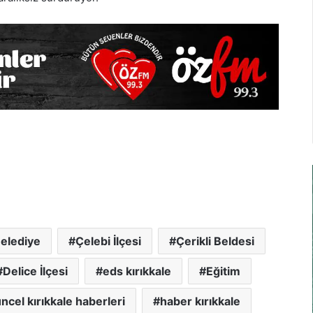
elediye
Çelebi İlçesi
Çerikli Beldesi
Delice İlçesi
eds kırıkkale
Eğitim
ncel kırıkkale haberleri
haber kırıkkale