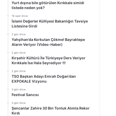
Yurt dışına bile götürülen Kırıkkale simidi
listede neden yok?
16 saat önce
İslami Değerler Külliyesi Bakanlığın Tavsiye
Listesine Girdi
2 gün önce
Yahşihan’da Korkutan Çökme! Bayraktepe
Alarm Veriyor (Video-Haber)
2 gün önce
Kırşehir Kültürü İle Türkiyeye Ders Veriyor
Kırıkkale İse Hala Seyrediyor !!!
2 gün önce
TSO Başkan Adayı Emrah Doğan’dan
EXPOKALE Vizyonu
3 gün önce
Festival Sancısı
3 gün önce
Şencanlar Zahire 30 Bin Tonluk Alımla Rekor
Kırdı