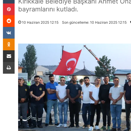
Kırıkkale Belediye Başkanı Ahmet Öna
Pinterest
bayramlarını kutladı.
Reddit
10 Haziran 2025 12:15
Son güncelleme: 10 Haziran 2025 12:15
VKontakte
Odnoklassniki
E-Posta İle Paylaş
Yazdır