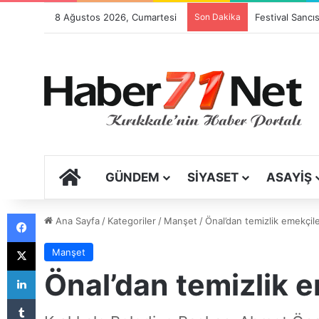
8 Ağustos 2026, Cumartesi
Son Dakika
ANA SAYFA
GÜNDEM
SIYASET
ASAYIŞ
Facebook
Ana Sayfa
/
Kategoriler
/
Manşet
/
Önal’dan temizlik emekçil
X
Manşet
LinkedIn
Önal’dan temizlik 
Tumblr