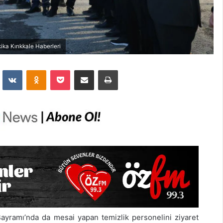
ika Kırıkkale Haberleri
dit
VKontakte
Odnoklassniki
Pocket
E-Posta İle Paylaş
Yazdır
ayramı’nda da mesai yapan temizlik personelini ziyaret