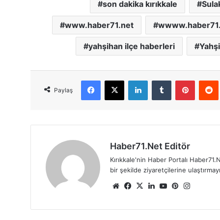
son dakika kırıkkale
Sulak
www.haber71.net
wwww.haber71.
yahşihan ilçe haberleri
Yahşi
Facebook
X
LinkedIn
Tumblr
Pinterest
Red
Paylaş
Haber71.Net Editör
Kırıkkale'nin Haber Portalı Haber71.N
bir şekilde ziyaretçilerine ulaştırma
We
Fa
X
Lin
Yo
Pin
Ins
b
ce
ke
uT
ter
tag
sit
bo
dIn
ub
est
ra