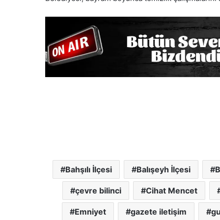
Bahşılı İlçesi
Balışeyh İlçesi
B
çevre bilinci
Cihat Mencet
Emniyet
gazete iletişim
gu