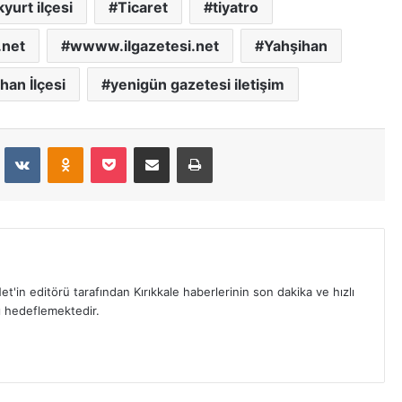
yurt ilçesi
Ticaret
tiyatro
net
wwww.ilgazetesi.net
Yahşihan
han İlçesi
yenigün gazetesi iletişim
dit
VKontakte
Odnoklassniki
Pocket
E-Posta İle Paylaş
Yazdır
et'in editörü tarafından Kırıkkale haberlerinin son dakika ve hızlı
yı hedeflemektedir.