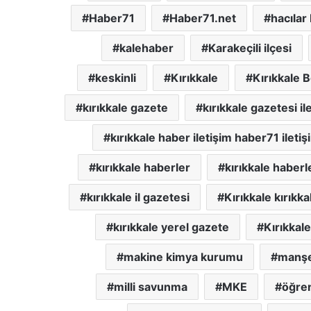
Haber71
Haber71.net
hacılar
kalehaber
Karakeçili ilçesi
keskinli
Kırıkkale
Kırıkkale 
kırıkkale gazete
kırıkkale gazetesi il
kırıkkale haber iletişim haber71 iletiş
kırıkkale haberler
kırıkkale haberl
kırıkkale il gazetesi
Kırıkkale kırıkka
kırıkkale yerel gazete
Kırıkkale
makine kimya kurumu
manşet
milli savunma
MKE
öğre