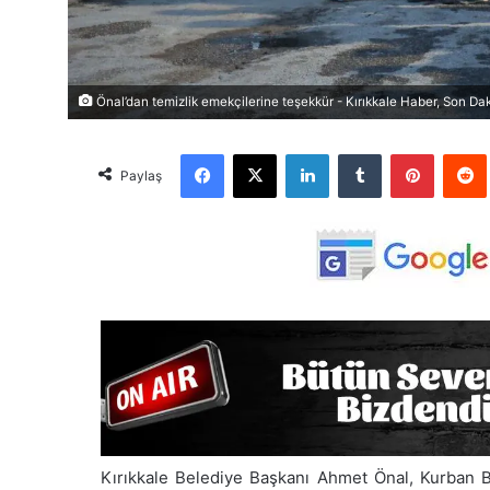
Önal’dan temizlik emekçilerine teşekkür - Kırıkkale Haber, Son Dak
Facebook
X
LinkedIn
Tumblr
Pinterest
Red
Paylaş
Kırıkkale Belediye Başkanı Ahmet Önal, Kurban B