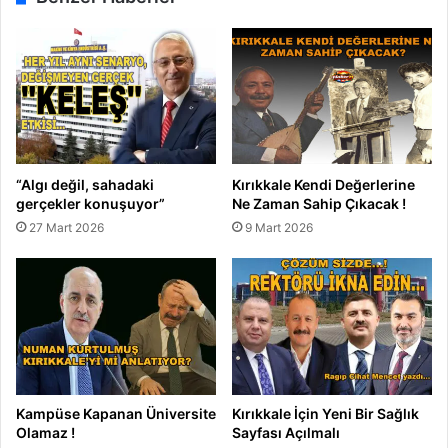
r
r
b
ı
a
k
n
k
ı
a
l
e
'
“Algı değil, sahadaki
Kırıkkale Kendi Değerlerine
d
gerçekler konuşuyor”
Ne Zaman Sahip Çıkacak !
e
27 Mart 2026
9 Mart 2026
Kampüse Kapanan Üniversite
Kırıkkale İçin Yeni Bir Sağlık
Olamaz !
Sayfası Açılmalı