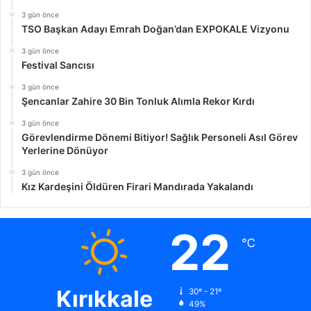
3 gün önce
TSO Başkan Adayı Emrah Doğan’dan EXPOKALE Vizyonu
3 gün önce
Festival Sancısı
3 gün önce
Şencanlar Zahire 30 Bin Tonluk Alımla Rekor Kırdı
3 gün önce
Görevlendirme Dönemi Bitiyor! Sağlık Personeli Asıl Görev
Yerlerine Dönüyor
3 gün önce
Kız Kardeşini Öldüren Firari Mandırada Yakalandı
22
℃
Kırıkkale
30º - 21º
49%