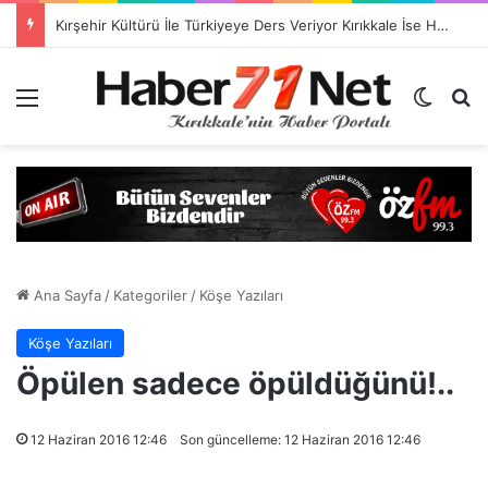
TSO Başkan Adayı Emrah Doğan’dan EXPOKALE Vizyonu
Menü
Dış gö
H
Ana Sayfa
/
Kategoriler
/
Köşe Yazıları
Köşe Yazıları
Öpülen sadece öpüldüğünü!..
12 Haziran 2016 12:46
Son güncelleme: 12 Haziran 2016 12:46