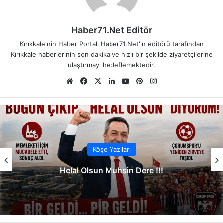
Haber71.Net Editör
Kırıkkale'nin Haber Portalı Haber71.Net'in editörü tarafından
Kırıkkale haberlerinin son dakika ve hızlı bir şekilde ziyaretçilerine
ulaştırmayı hedeflemektedir.
We
Fa
X
Lin
Yo
Pin
Ins
b
ce
ke
uT
ter
tag
sit
bo
dIn
ub
est
ra
esi
ok
e
m
Köşe Yazıları
Helal Olsun Muhsin Dere !!!