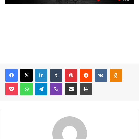
Facebook
X
LinkedIn
Tumblr
Pinterest
Reddit
VKontakte
Odnoklassniki
Pocket
WhatsApp
Telegram
Viber
E-Posta İle Paylaş
Yazdır