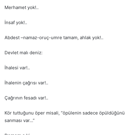
Merhamet yok!..
İnsaf yok!..
Abdest –namaz-oruç-umre tamam, ahlak yok!..
Devlet malı deniz:
İhalesi var!..
İhalenin çağrısı var!..
Çağrının fesadı var!..
Kör tuttuğunu öper misali, “öpülenin sadece öpüldüğünü
sanması var…”