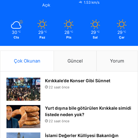
1.53 km/s
Açık
30
29
28
29
29
℃
℃
℃
℃
℃
Cts
Paz
Pts
Sal
Çar
Çok Okunan
Güncel
Yorum
Kırıkkale’de Konser Gibi Sünnet
22 saat önce
Yurt dışına bile götürülen Kırıkkale simidi
listede neden yok?
22 saat önce
İslami Değerler Külliyesi Bakanlığın