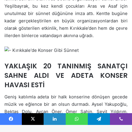
Facebook
X
LinkedIn
WhatsApp
Telegram
Viber