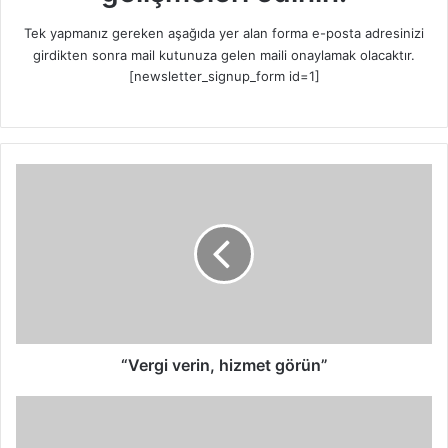
Tek yapmanız gereken aşağıda yer alan forma e-posta adresinizi
girdikten sonra mail kutunuza gelen maili onaylamak olacaktır.
[newsletter_signup_form id=1]
“
V
e
r
g
i
v
e
r
i
“Vergi verin, hizmet görün”
n
,
M
h
ü
i