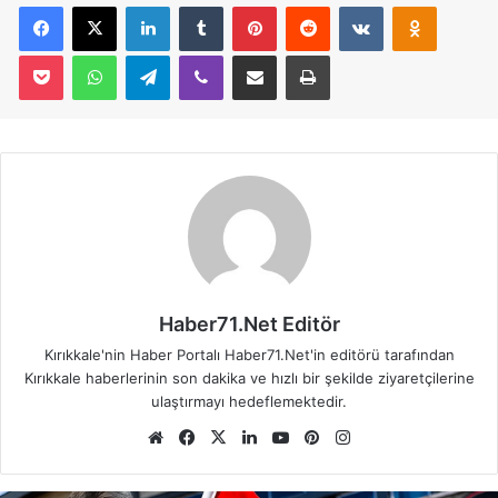
Facebook
X
LinkedIn
Tumblr
Pinterest
Reddit
VKontakte
Odnoklassniki
Pocket
WhatsApp
Telegram
Viber
E-Posta İle Paylaş
Yazdır
Haber71.Net Editör
Kırıkkale'nin Haber Portalı Haber71.Net'in editörü tarafından
Kırıkkale haberlerinin son dakika ve hızlı bir şekilde ziyaretçilerine
ulaştırmayı hedeflemektedir.
We
Fa
X
Lin
Yo
Pin
Ins
b
ce
ke
uT
ter
tag
sit
bo
dIn
ub
est
ra