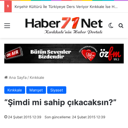
Kırşehir Kültürü İle Türkiyeye Ders Veriyor Kırıkkale İse Hala Seyrediyor !!!
Menü
Dış gö
H
Ana Sayfa
/
Kırıkkale
Kırıkkale
Manşet
Siyaset
“Şimdi mi sahip çıkacaksın?”
24 Şubat 2015 12:39
Son güncelleme: 24 Şubat 2015 12:39