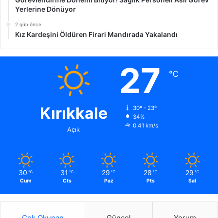
Yerlerine Dönüyor
2 gün önce
Kız Kardeşini Öldüren Firari Mandırada Yakalandı
27
℃
Kırıkkale
30º - 23º
34%
0.41 km/s
Açık
30
31
29
28
29
℃
℃
℃
℃
℃
Cum
Cts
Paz
Pts
Sal
Çok Okunan
Güncel
Yorum