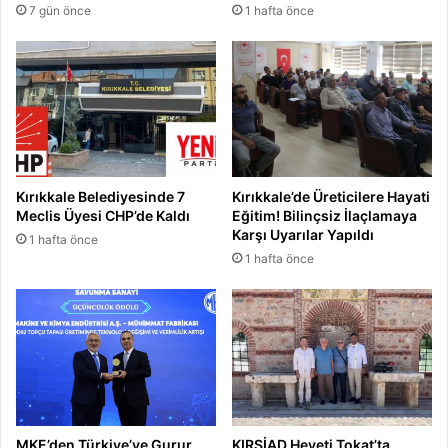
7 gün önce
1 hafta önce
Kırıkkale Belediyesinde 7
Kırıkkale’de Üreticilere Hayati
Meclis Üyesi CHP’de Kaldı
Eğitim! Bilinçsiz İlaçlamaya
Karşı Uyarılar Yapıldı
1 hafta önce
1 hafta önce
MKE’den Türkiye’ye Gurur
KIRSİAD Heyeti Tokat’ta