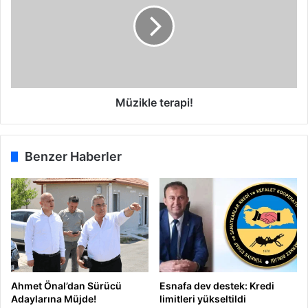
z
z
i
m
k
e
l
t
e
g
t
ö
e
r
r
Müzikle terapi!
ü
a
n
p
”
i
Benzer Haberler
!
Ahmet Önal’dan Sürücü
Esnafa dev destek: Kredi
Adaylarına Müjde!
limitleri yükseltildi