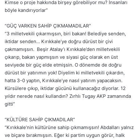
Kimse o proje hakkında birşey görebiliyor mu? İnsanları
böyle kandırıyorlar”
“GÜÇ VARKEN SAHİP ÇIKMAMADILAR”
“3 milletvekili çıkarmışsın, biri bakan! Belediye senden,
iktidar senden… Kırıkkale’ye doğru dürüst bir çivi
çakmamışsın. Beşir Atalay’ı Kırıkkale’den milletvekili
çıkarıp, bakan yapmışsın ve siyasi güç olarak en üst
seviyede bir güç elde etmişsin. O dönemde de doğru
dürüst bir yatırımın yok! Diyelim ki milletvekili çıkardın,
hatta 3-0 yaptın, Kırıkkale’ye nasıl yatırım yapacaksın.
Kürsülere çıkıp, iktidar gücünü kullanacağız diyorlar. 12
yıldır nerede nasıl kullandın? Zırhlı Tugay AKP zamanında
gitti”
“KÜLTÜRE SAHİP ÇIKMADILAR”
“Kırıkkale’nin kültürüne sahip çıkmamışsın! Abdalları yalnız
ve biçare bırakmışsın. Eğer ki partim uygun görür, halk