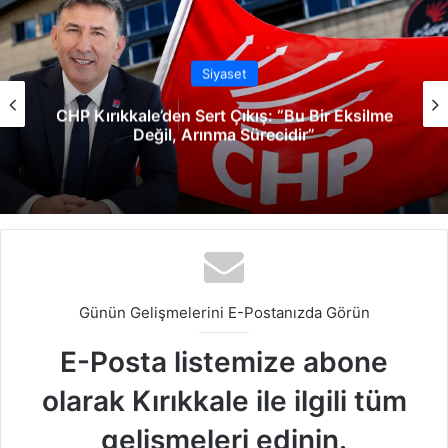
esi
ok
e
m
Siyaset
CHP Kırıkkale’den Sert Çıkış: “Bu Bir Eksilme
Değil, Arınma Sürecidir”
Günün Gelişmelerini E-Postanızda Görün
E-Posta listemize abone
olarak Kırıkkale ile ilgili tüm
gelişmeleri edinin.