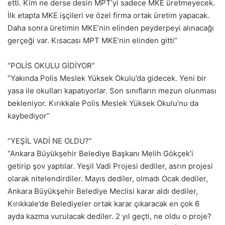
etti. Kim ne derse desin MPT’yi sadece MKE üretmeyecek.
İlk etapta MKE işçileri ve özel firma ortak üretim yapacak.
Daha sonra üretimin MKE’nin elinden peyderpeyi alınacağı
gerçeği var. Kısacası MPT MKE’nin elinden gitti”
“POLİS OKULU GİDİYOR”
“Yakında Polis Meslek Yüksek Okulu’da gidecek. Yeni bir
yasa ile okulları kapatıyorlar. Son sınıfların mezun olunması
bekleniyor. Kırıkkale Polis Meslek Yüksek Okulu’nu da
kaybediyor”
“YEŞİL VADİ NE OLDU?”
“Ankara Büyükşehir Belediye Başkanı Melih Gökçek’i
getirip şov yaptılar. Yeşil Vadi Projesi dediler, asrın projesi
olarak nitelendirdiler. Mayıs dediler, olmadı Ocak dediler,
Ankara Büyükşehir Belediye Meclisi karar aldı dediler,
Kırıkkale’de Belediyeler ortak karar çıkaracak en çok 6
ayda kazma vurulacak dediler. 2 yıl geçti, ne oldu o proje?