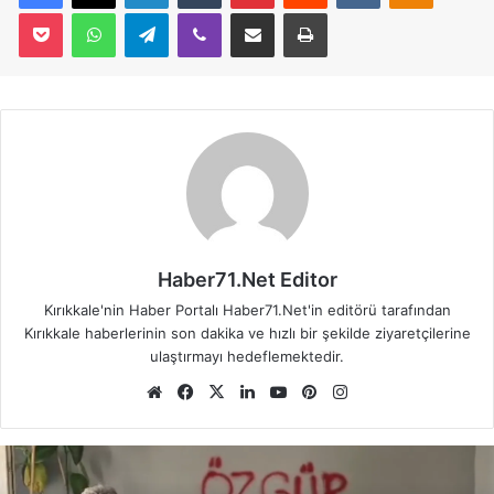
Pocket
WhatsApp
Telegram
Viber
E-Posta İle Paylaş
Yazdır
Haber71.Net Editor
Kırıkkale'nin Haber Portalı Haber71.Net'in editörü tarafından
Kırıkkale haberlerinin son dakika ve hızlı bir şekilde ziyaretçilerine
ulaştırmayı hedeflemektedir.
We
Fa
X
Lin
Yo
Pin
Ins
b
ce
ke
uT
ter
tag
sit
bo
dIn
ub
est
ra
esi
ok
e
m