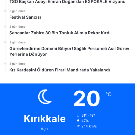
TSO Başkan Adayı Emrah Doğan’dan EXPOKALE Vizyonu
3 gün önce
Festival Sancısı
3 gün önce
Şencanlar Zahire 30 Bin Tonluk Alımla Rekor Kırdı
3 gün önce
Görevlendirme Dönemi Bitiyor! Sağlık Personeli Asıl Görev
Yerlerine Dönüyor
3 gün önce
Kız Kardeşini Öldüren Firari Mandırada Yakalandı
20
℃
Kırıkkale
31º - 19º
47%
2.14 km/s
Açık