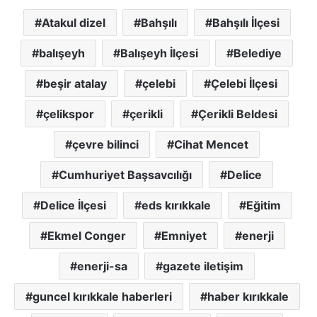
Atakul dizel
Bahşılı
Bahşılı İlçesi
balışeyh
Balışeyh İlçesi
Belediye
beşir atalay
çelebi
Çelebi İlçesi
çelikspor
çerikli
Çerikli Beldesi
çevre bilinci
Cihat Mencet
Cumhuriyet Başsavcılığı
Delice
Delice İlçesi
eds kırıkkale
Eğitim
Ekmel Conger
Emniyet
enerji
enerji-sa
gazete iletişim
guncel kırıkkale haberleri
haber kırıkkale