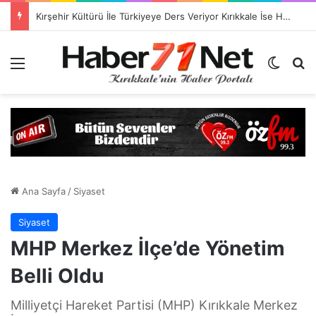
TSO Başkan Adayı Emrah Doğan’dan EXPOKALE Vizyonu
Menü
Dış gö
H
Ana Sayfa
/
Siyaset
Siyaset
MHP Merkez İlçe’de Yönetim
Belli Oldu
Milliyetçi Hareket Partisi (MHP) Kırıkkale Merkez