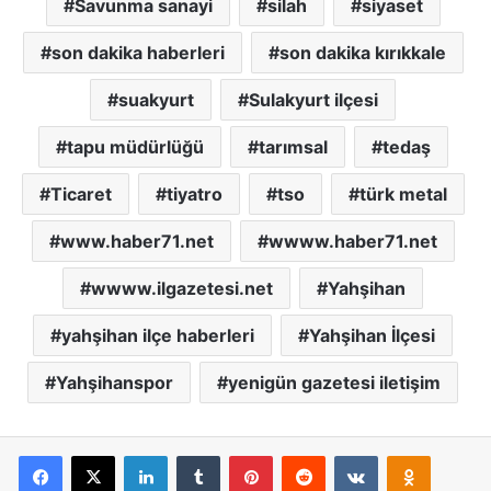
Savunma sanayi
silah
siyaset
son dakika haberleri
son dakika kırıkkale
suakyurt
Sulakyurt ilçesi
tapu müdürlüğü
tarımsal
tedaş
Ticaret
tiyatro
tso
türk metal
www.haber71.net
wwww.haber71.net
wwww.ilgazetesi.net
Yahşihan
yahşihan ilçe haberleri
Yahşihan İlçesi
Yahşihanspor
yenigün gazetesi iletişim
Facebook
X
LinkedIn
Tumblr
Pinterest
Reddit
VKontakte
Odnoklassniki