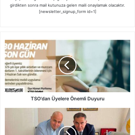
girdikten sonra mail kutunuza gelen maili onaylamak olacaktır.
[newsletter_signup_form id=1]
T
S
O
'
d
a
n
Ü
y
e
TSO'dan Üyelere Önemli Duyuru
l
e
D
r
e
e
l
Ö
i