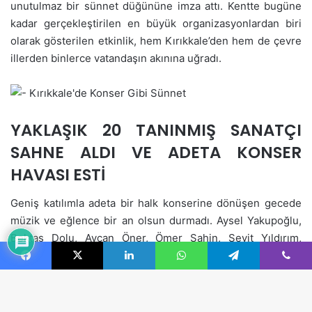
Facebook
X
LinkedIn
WhatsApp
Telegram
Viber