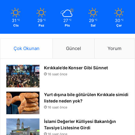
31
29
27
29
30
℃
℃
℃
℃
℃
Cts
Paz
Pts
Sal
Çar
Çok Okunan
Güncel
Yorum
Kırıkkale’de Konser Gibi Sünnet
16 saat önce
Yurt dışına bile götürülen Kırıkkale simidi
listede neden yok?
16 saat önce
İslami Değerler Külliyesi Bakanlığın
Tavsiye Listesine Girdi
16 saat önce