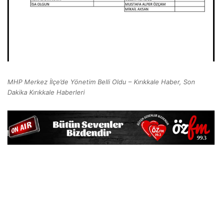
MHP Merkez İlçe’de Yönetim Belli Oldu – Kırıkkale Haber, Son
Dakika Kırıkkale Haberleri