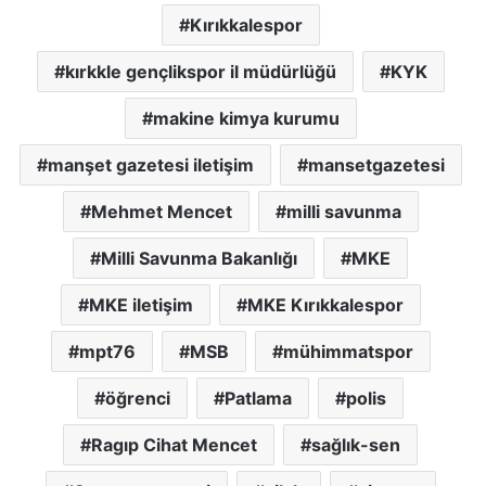
Kırıkkalespor
kırkkle gençlikspor il müdürlüğü
KYK
makine kimya kurumu
manşet gazetesi iletişim
mansetgazetesi
Mehmet Mencet
milli savunma
Milli Savunma Bakanlığı
MKE
MKE iletişim
MKE Kırıkkalespor
mpt76
MSB
mühimmatspor
öğrenci
Patlama
polis
Ragıp Cihat Mencet
sağlık-sen