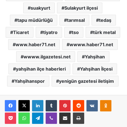
suakyurt
Sulakyurt ilçesi
tapu müdürlüğü
tarımsal
tedaş
Ticaret
tiyatro
tso
türk metal
www.haber71.net
wwww.haber71.net
wwww.ilgazetesi.net
Yahşihan
yahşihan ilçe haberleri
Yahşihan İlçesi
Yahşihanspor
yenigün gazetesi iletişim
Facebook
X
LinkedIn
Tumblr
Pinterest
Reddit
VKontakte
Odnoklassniki
Pocket
WhatsApp
Telegram
Viber
E-Posta İle Paylaş
Yazdır