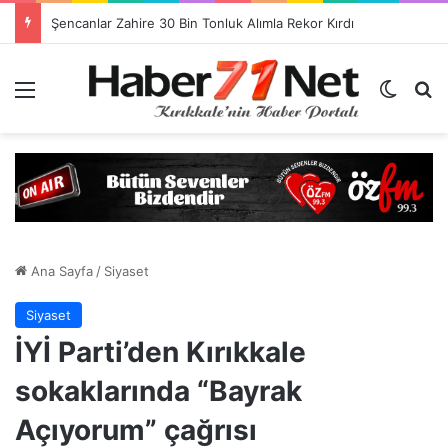
Görevlendirme Dönemi Bitiyor! Sağlık Personeli Asıl Görev Yerlerine Dönüyor
Menü
Dış gö
H
Ana Sayfa
/
Siyaset
Siyaset
İYİ Parti’den Kırıkkale
sokaklarında “Bayrak
Açıyorum” çağrısı