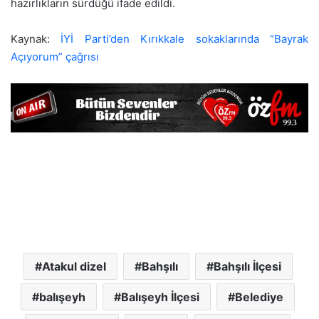
hazırlıkların sürdüğü ifade edildi.
Kaynak:
İYİ Parti’den Kırıkkale sokaklarında “Bayrak
Açıyorum” çağrısı
Atakul dizel
Bahşılı
Bahşılı İlçesi
balışeyh
Balışeyh İlçesi
Belediye