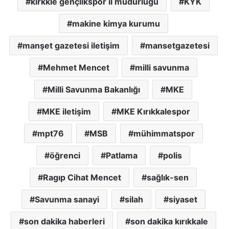
kırkkle gençlikspor il müdürlüğü
KYK
makine kimya kurumu
manşet gazetesi iletişim
mansetgazetesi
Mehmet Mencet
milli savunma
Milli Savunma Bakanlığı
MKE
MKE iletişim
MKE Kırıkkalespor
mpt76
MSB
mühimmatspor
öğrenci
Patlama
polis
Ragıp Cihat Mencet
sağlık-sen
Savunma sanayi
silah
siyaset
son dakika haberleri
son dakika kırıkkale