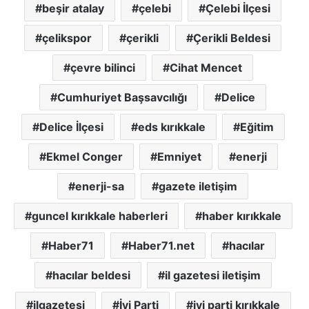
beşir atalay
çelebi
Çelebi İlçesi
çelikspor
çerikli
Çerikli Beldesi
çevre bilinci
Cihat Mencet
Cumhuriyet Başsavcılığı
Delice
Delice İlçesi
eds kırıkkale
Eğitim
Ekmel Conger
Emniyet
enerji
enerji-sa
gazete iletişim
guncel kırıkkale haberleri
haber kırıkkale
Haber71
Haber71.net
hacılar
hacılar beldesi
il gazetesi iletişim
ilgazetesi
İyi Parti
iyi parti kırıkkale