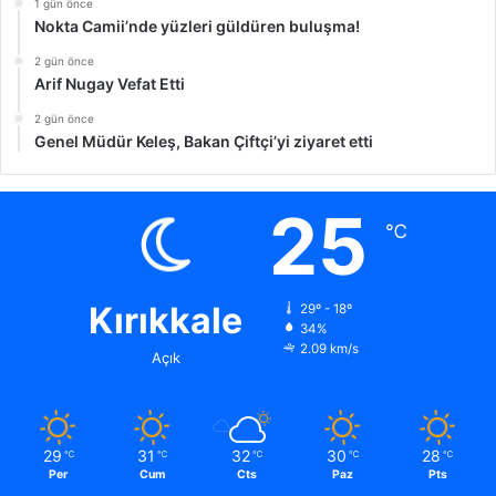
1 gün önce
Nokta Camii’nde yüzleri güldüren buluşma!
2 gün önce
Arif Nugay Vefat Etti
2 gün önce
Genel Müdür Keleş, Bakan Çiftçi’yi ziyaret etti
25
℃
Kırıkkale
29º - 18º
34%
2.09 km/s
Açık
29
31
32
30
28
℃
℃
℃
℃
℃
Per
Cum
Cts
Paz
Pts