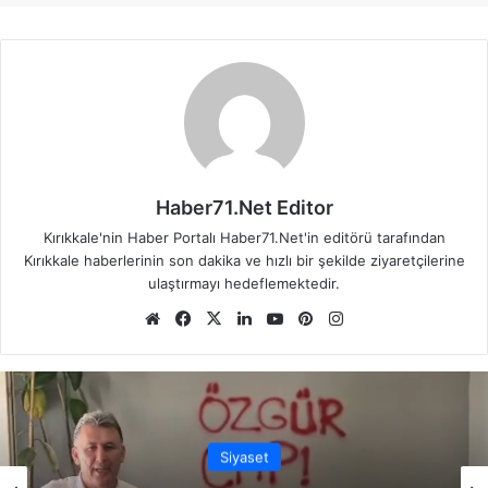
Haber71.Net Editor
Kırıkkale'nin Haber Portalı Haber71.Net'in editörü tarafından
Kırıkkale haberlerinin son dakika ve hızlı bir şekilde ziyaretçilerine
ulaştırmayı hedeflemektedir.
We
Fa
X
Lin
Yo
Pin
Ins
b
ce
ke
uT
ter
tag
sit
bo
dIn
ub
est
ra
esi
ok
e
m
Siyaset