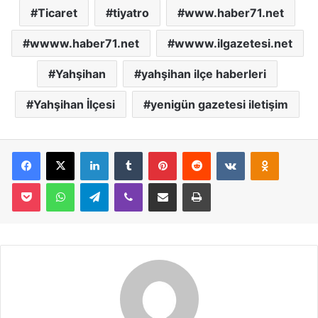
Ticaret
tiyatro
www.haber71.net
wwww.haber71.net
wwww.ilgazetesi.net
Yahşihan
yahşihan ilçe haberleri
Yahşihan İlçesi
yenigün gazetesi iletişim
Facebook
X
LinkedIn
Tumblr
Pinterest
Reddit
VKontakte
Odnoklassniki
Pocket
WhatsApp
Telegram
Viber
E-Posta İle Paylaş
Yazdır