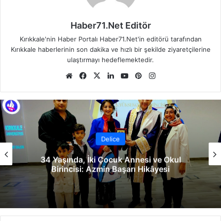
Haber71.Net Editör
Kırıkkale'nin Haber Portalı Haber71.Net'in editörü tarafından
Kırıkkale haberlerinin son dakika ve hızlı bir şekilde ziyaretçilerine
ulaştırmayı hedeflemektedir.
We
Fa
X
Lin
Yo
Pin
Ins
b
ce
ke
uT
ter
tag
sit
bo
dIn
ub
est
ra
esi
ok
e
m
Delice
34 Yaşında, İki Çocuk Annesi ve Okul
Birincisi: Azmin Başarı Hikâyesi