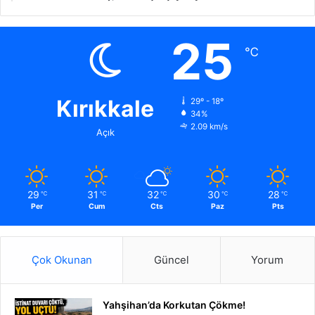
25
℃
Kırıkkale
29º - 18º
34%
2.09 km/s
Açık
29
31
32
30
28
℃
℃
℃
℃
℃
Per
Cum
Cts
Paz
Pts
Çok Okunan
Güncel
Yorum
Yahşihan’da Korkutan Çökme!