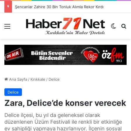
Görevlendirme Dönemi Bitiyor! Sağlık Personeli Asıl Görev Yerlerine Dönüyor
Menü
Dış gö
H
Ana Sayfa
/
Kırıkkale
/
Delice
Delice
Zara, Delice’de konser verecek
Delice ilçesi, bu yıl da geleneksel olarak
düzenlenen Üzüm Festivali ile renkli bir etkinliğe
ev sahipliği yapmaya hazırlanıyor. İlçenin sosyal