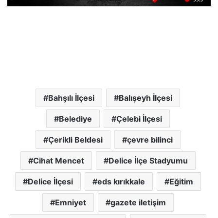
Bahşılı İlçesi
Balışeyh İlçesi
Belediye
Çelebi İlçesi
Çerikli Beldesi
çevre bilinci
Cihat Mencet
Delice İlçe Stadyumu
Delice İlçesi
eds kırıkkale
Eğitim
Emniyet
gazete iletişim