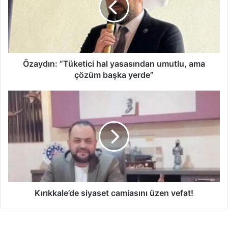
d
ı
n
:
“
T
Özaydın: “Tüketici hal yasasından umutlu, ama
ü
çözüm başka yerde”
k
e
K
t
ı
i
r
c
ı
i
k
h
k
a
a
l
l
y
e
a
’
Kırıkkale’de siyaset camiasını üzen vefat!
s
d
a
e
s
s