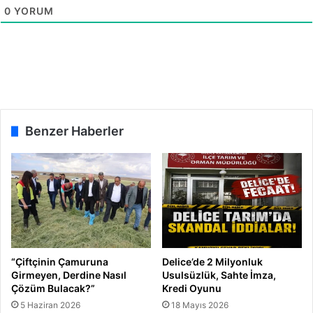
a
f
0
YORUM
ş
a
k
t
a
!
y
e
r
d
e
Benzer Haberler
”
“Çiftçinin Çamuruna
Delice’de 2 Milyonluk
Girmeyen, Derdine Nasıl
Usulsüzlük, Sahte İmza,
Çözüm Bulacak?”
Kredi Oyunu
5 Haziran 2026
18 Mayıs 2026