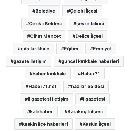
Belediye
Çelebi İlçesi
Çerikli Beldesi
çevre bilinci
Cihat Mencet
Delice İlçesi
eds kırıkkale
Eğitim
Emniyet
gazete iletişim
guncel kırıkkale haberleri
haber kırıkkale
Haber71
Haber71.net
hacılar beldesi
il gazetesi iletişim
ilgazetesi
kalehaber
Karakeçili ilçesi
keskin ilçe haberleri
Keskin İlçesi