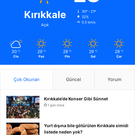
Kırıkkale
30º - 21º
32%
0.5 km/s
Açık
30
29
28
29
29
℃
℃
℃
℃
℃
Cts
Paz
Pts
Sal
Çar
Çok Okunan
Güncel
Yorum
Kırıkkale’de Konser Gibi Sünnet
1 gün önce
Yurt dışına bile götürülen Kırıkkale simidi
listede neden yok?