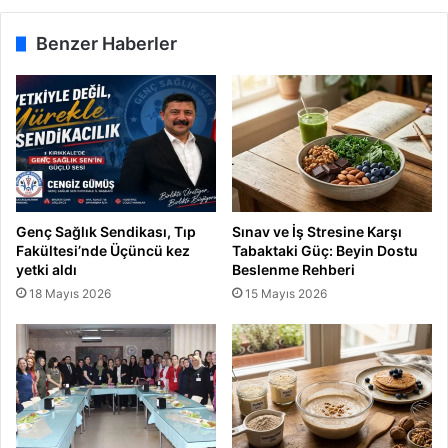
e
l
Benzer Haberler
i
y
o
r
Genç Sağlık Sendikası, Tıp
Sınav ve İş Stresine Karşı
Fakültesi’nde Üçüncü kez
Tabaktaki Güç: Beyin Dostu
yetki aldı
Beslenme Rehberi
18 Mayıs 2026
15 Mayıs 2026