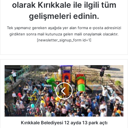
olarak Kırıkkale ile ilgili tüm
gelişmeleri edinin.
Tek yapmanız gereken aşağıda yer alan forma e-posta adresinizi
girdikten sonra mail kutunuza gelen maili onaylamak olacaktır.
[newsletter_signup_form id=1]
K
ı
r
ı
k
k
a
l
e
B
Kırıkkale Belediyesi 12 ayda 13 park açtı