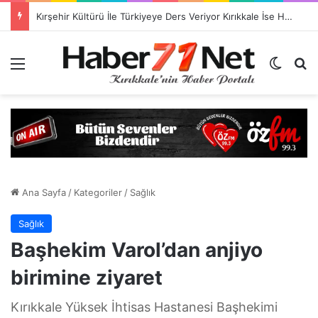
TSO Başkan Adayı Emrah Doğan’dan EXPOKALE Vizyonu
Menü
Dış gö
H
Ana Sayfa
/
Kategoriler
/
Sağlık
Sağlık
Başhekim Varol’dan anjiyo
birimine ziyaret
Kırıkkale Yüksek İhtisas Hastanesi Başhekimi