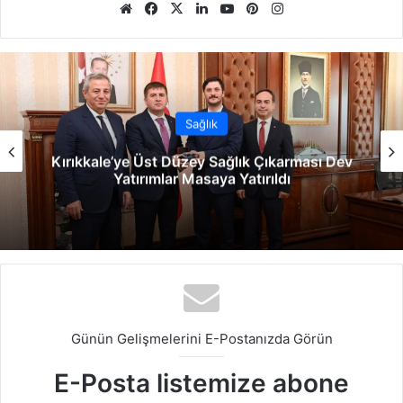
We
Fa
X
Lin
Yo
Pin
Ins
b
ce
ke
uT
ter
tag
sit
bo
dIn
ub
est
ra
esi
ok
e
m
Sağlık
kale’ye Üst Düzey Sağlık Çıkarması Dev
Kard
Yatırımlar Masaya Yatırıldı
Günün Gelişmelerini E-Postanızda Görün
E-Posta listemize abone