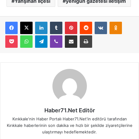
Yahşihan İlçesi
yenigün gazetesi iletişim
Facebook
X
LinkedIn
Tumblr
Pinterest
Reddit
VKontakte
Odnoklassniki
Pocket
WhatsApp
Telegram
Viber
E-Posta İle Paylaş
Yazdır
Haber71.Net Editör
Kırıkkale'nin Haber Portalı Haber71.Net'in editörü tarafından
Kırıkkale haberlerinin son dakika ve hızlı bir şekilde ziyaretçilerine
ulaştırmayı hedeflemektedir.