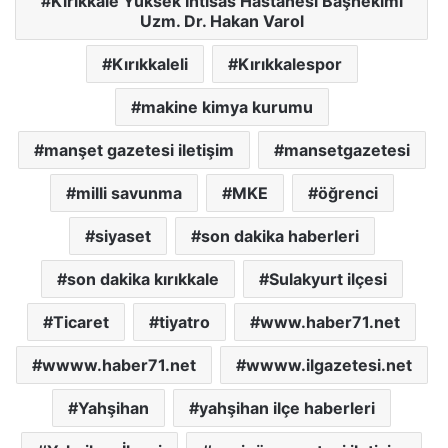
Kırıkkale Yüksek İhtisas Hastanesi Başhekimi
Uzm. Dr. Hakan Varol
Kırıkkaleli
Kırıkkalespor
makine kimya kurumu
manşet gazetesi iletişim
mansetgazetesi
milli savunma
MKE
öğrenci
siyaset
son dakika haberleri
son dakika kırıkkale
Sulakyurt ilçesi
Ticaret
tiyatro
www.haber71.net
wwww.haber71.net
wwww.ilgazetesi.net
Yahşihan
yahşihan ilçe haberleri