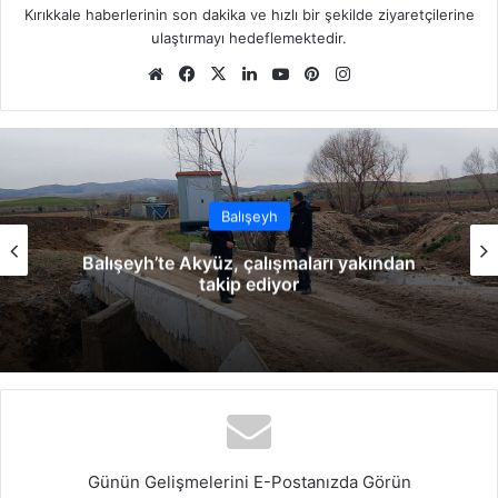
Kırıkkale haberlerinin son dakika ve hızlı bir şekilde ziyaretçilerine
ulaştırmayı hedeflemektedir.
We
Fa
X
Lin
Yo
Pin
Ins
b
ce
ke
uT
ter
tag
sit
bo
dIn
ub
est
ra
esi
ok
e
m
Balışeyh
Balışeyh’te Akyüz, çalışmaları yakından
takip ediyor
Günün Gelişmelerini E-Postanızda Görün