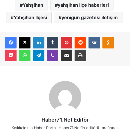
Yahşihan
yahşihan ilçe haberleri
Yahşihan İlçesi
yenigün gazetesi iletişim
Facebook
X
LinkedIn
Tumblr
Pinterest
Reddit
VKontakte
Odnoklassniki
Pocket
WhatsApp
Telegram
Viber
E-Posta İle Paylaş
Yazdır
Haber71.Net Editör
Kırıkkale'nin Haber Portalı Haber71.Net'in editörü tarafından