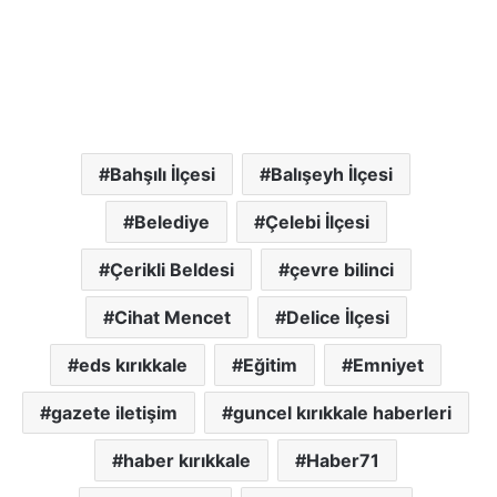
Bahşılı İlçesi
Balışeyh İlçesi
Belediye
Çelebi İlçesi
Çerikli Beldesi
çevre bilinci
Cihat Mencet
Delice İlçesi
eds kırıkkale
Eğitim
Emniyet
gazete iletişim
guncel kırıkkale haberleri
haber kırıkkale
Haber71