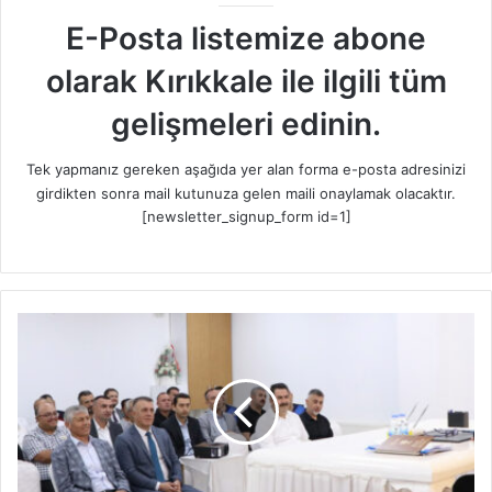
E-Posta listemize abone
olarak Kırıkkale ile ilgili tüm
gelişmeleri edinin.
Tek yapmanız gereken aşağıda yer alan forma e-posta adresinizi
girdikten sonra mail kutunuza gelen maili onaylamak olacaktır.
[newsletter_signup_form id=1]
Y
a
h
ş
i
h
a
n