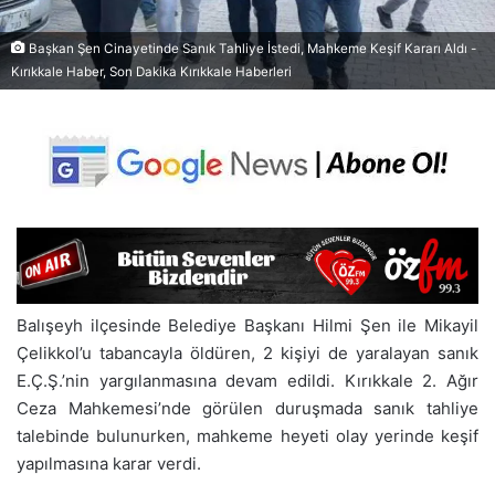
Başkan Şen Cinayetinde Sanık Tahliye İstedi, Mahkeme Keşif Kararı Aldı -
Kırıkkale Haber, Son Dakika Kırıkkale Haberleri
Balışeyh ilçesinde Belediye Başkanı Hilmi Şen ile Mikayil
Çelikkol’u tabancayla öldüren, 2 kişiyi de yaralayan sanık
E.Ç.Ş.’nin yargılanmasına devam edildi. Kırıkkale 2. Ağır
Ceza Mahkemesi’nde görülen duruşmada sanık tahliye
talebinde bulunurken, mahkeme heyeti olay yerinde keşif
yapılmasına karar verdi.