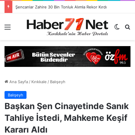
Görevlendirme Dönemi Bitiyor! Sağlık Personeli Asıl Görev Yerlerine Dönüyor
Menü
Dış gö
H
Ana Sayfa
/
Kırıkkale
/
Balışeyh
Balışeyh
Başkan Şen Cinayetinde Sanık
Tahliye İstedi, Mahkeme Keşif
Kararı Aldı