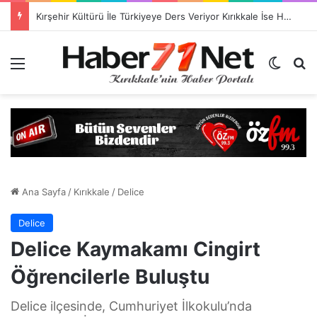
TSO Başkan Adayı Emrah Doğan’dan EXPOKALE Vizyonu
Menü
Dış gö
H
Ana Sayfa
/
Kırıkkale
/
Delice
Delice
Delice Kaymakamı Cingirt
Öğrencilerle Buluştu
Delice ilçesinde, Cumhuriyet İlkokulu’nda