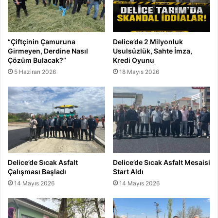
a
y
l
ı
“Çiftçinin Çamuruna
Delice’de 2 Milyonluk
k
Girmeyen, Derdine Nasıl
Usulsüzlük, Sahte İmza,
1
Çözüm Bulacak?”
Kredi Oyunu
0
5 Haziran 2026
18 Mayıs 2026
0
0
T
L
e
ğ
i
t
i
Delice’de Sıcak Asfalt
Delice’de Sıcak Asfalt Mesaisi
m
Çalışması Başladı
Start Aldı
y
14 Mayıs 2026
14 Mayıs 2026
a
r
d