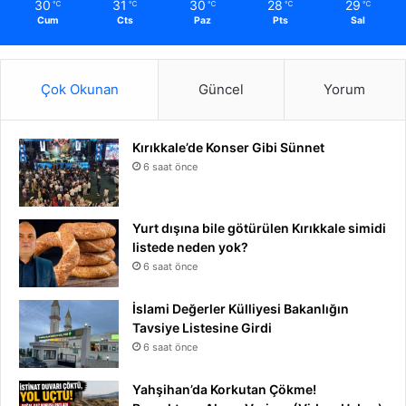
30
31
30
28
29
℃
℃
℃
℃
℃
Cum
Cts
Paz
Pts
Sal
Çok Okunan
Güncel
Yorum
Kırıkkale’de Konser Gibi Sünnet
6 saat önce
Yurt dışına bile götürülen Kırıkkale simidi
listede neden yok?
6 saat önce
İslami Değerler Külliyesi Bakanlığın
Tavsiye Listesine Girdi
6 saat önce
Yahşihan’da Korkutan Çökme!