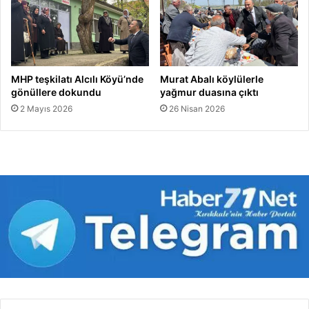
ı
m
ı
MHP teşkilatı Alcılı Köyü’nde
Murat Abalı köylülerle
gönüllere dokundu
yağmur duasına çıktı
2 Mayıs 2026
26 Nisan 2026