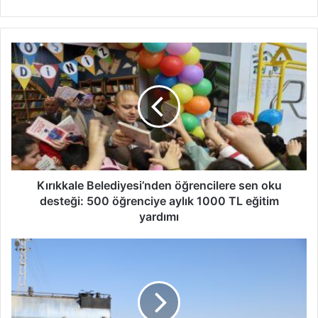
K
ı
r
ı
k
k
a
l
e
B
Kırıkkale Belediyesi’nden öğrencilere sen oku
e
desteği: 500 öğrenciye aylık 1000 TL eğitim
l
yardımı
e
d
Y
i
a
y
h
e
ş
s
i