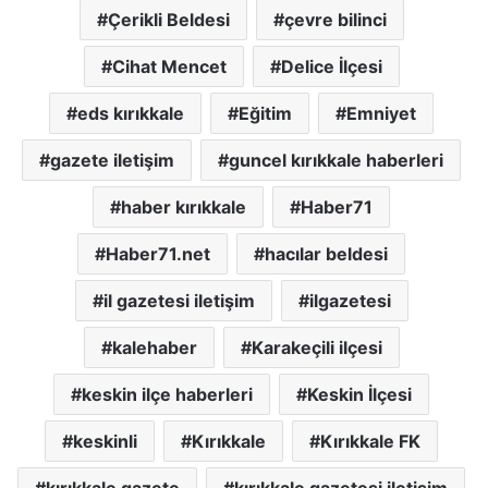
Çerikli Beldesi
çevre bilinci
Cihat Mencet
Delice İlçesi
eds kırıkkale
Eğitim
Emniyet
gazete iletişim
guncel kırıkkale haberleri
haber kırıkkale
Haber71
Haber71.net
hacılar beldesi
il gazetesi iletişim
ilgazetesi
kalehaber
Karakeçili ilçesi
keskin ilçe haberleri
Keskin İlçesi
keskinli
Kırıkkale
Kırıkkale FK