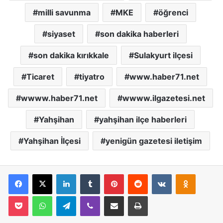
milli savunma
MKE
öğrenci
siyaset
son dakika haberleri
son dakika kırıkkale
Sulakyurt ilçesi
Ticaret
tiyatro
www.haber71.net
wwww.haber71.net
wwww.ilgazetesi.net
Yahşihan
yahşihan ilçe haberleri
Yahşihan İlçesi
yenigün gazetesi iletişim
Facebook
X
LinkedIn
Tumblr
Pinterest
Reddit
VKontakte
Odnoklassniki
Pocket
WhatsApp
Telegram
Viber
E-Posta İle Paylaş
Yazdır