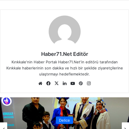
Haber71.Net Editör
Kırıkkale'nin Haber Portalı Haber71.Net'in editörü tarafından
Kırıkkale haberlerinin son dakika ve hızlı bir şekilde ziyaretçilerine
ulaştırmayı hedeflemektedir.
We
Fa
X
Lin
Yo
Pin
Ins
b
ce
ke
uT
ter
tag
sit
bo
dIn
ub
est
ra
esi
ok
e
m
Delice