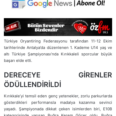
Türkiye Oryantiring Federasyonu tarafından 11-12 Ekim
tarihlerinde Antalya’da düzenlenen 1. Kademe U14 yaş ve
altı Türkiye Şampiyonası’nda Kırıkkaleli sporcular büyük
başarı elde etti.
DERECEYE GİRENLER
ÖDÜLLENDİRİLDİ
Kırıkkale’yi temsil eden genç yetenekler, zorlu parkurlarda
gösterdikleri performansla madalya kazanma sevinci
yaşadı. Şampiyonada dikkat çeken isimlerden biri, E10B
kategorisinde yarışan Buğra Kerem Göçer oldu. Buğra