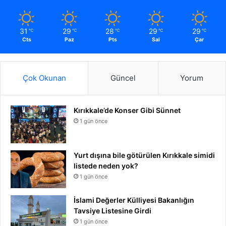
31
29
28
29
29
℃
℃
℃
℃
℃
Cts
Paz
Pts
Sal
Çar
Çok Okunan
Güncel
Yorum
Kırıkkale’de Konser Gibi Sünnet
1 gün önce
Yurt dışına bile götürülen Kırıkkale simidi
listede neden yok?
1 gün önce
İslami Değerler Külliyesi Bakanlığın
Tavsiye Listesine Girdi
1 gün önce