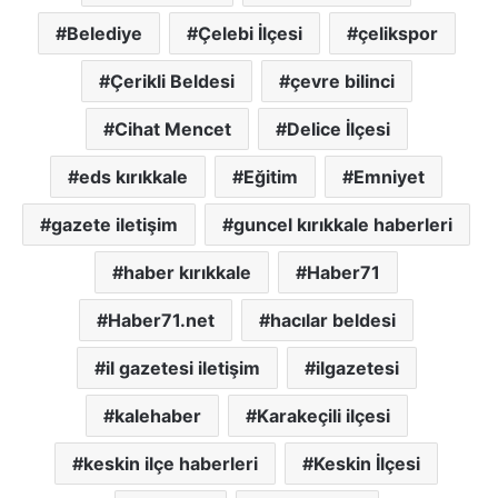
Belediye
Çelebi İlçesi
çelikspor
Çerikli Beldesi
çevre bilinci
Cihat Mencet
Delice İlçesi
eds kırıkkale
Eğitim
Emniyet
gazete iletişim
guncel kırıkkale haberleri
haber kırıkkale
Haber71
Haber71.net
hacılar beldesi
il gazetesi iletişim
ilgazetesi
kalehaber
Karakeçili ilçesi
keskin ilçe haberleri
Keskin İlçesi