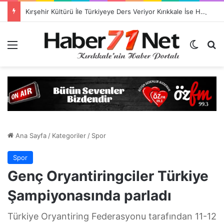
Kırşehir Kültürü İle Türkiyeye Ders Veriyor Kırıkkale İse Hala Seyrediyor !!!
Menü
Dış gö
H
Ana Sayfa
/
Kategoriler
/
Spor
Spor
Genç Oryantiringciler Türkiye
Şampiyonasında parladı
Türkiye Oryantiring Federasyonu tarafından 11-12