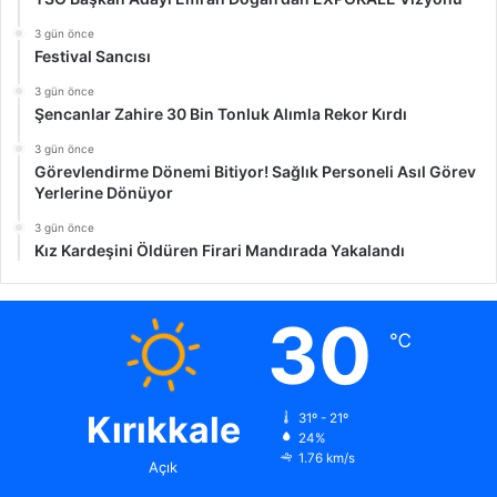
3 gün önce
Festival Sancısı
3 gün önce
Şencanlar Zahire 30 Bin Tonluk Alımla Rekor Kırdı
3 gün önce
Görevlendirme Dönemi Bitiyor! Sağlık Personeli Asıl Görev
Yerlerine Dönüyor
3 gün önce
Kız Kardeşini Öldüren Firari Mandırada Yakalandı
30
℃
Kırıkkale
31º - 21º
24%
1.76 km/s
Açık