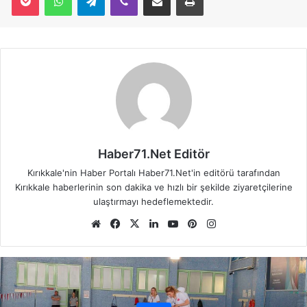
Haber71.Net Editör
Kırıkkale'nin Haber Portalı Haber71.Net'in editörü tarafından
Kırıkkale haberlerinin son dakika ve hızlı bir şekilde ziyaretçilerine
ulaştırmayı hedeflemektedir.
We
Fa
X
Lin
Yo
Pin
Ins
b
ce
ke
uT
ter
tag
sit
bo
dIn
ub
est
ra
esi
ok
e
m