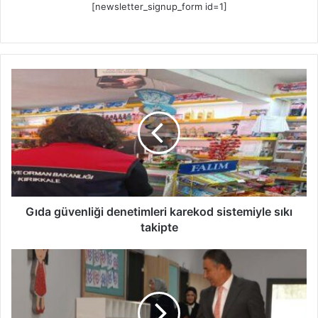
[newsletter_signup_form id=1]
G
ı
d
a
g
ü
v
e
n
l
Gıda güvenliği denetimleri karekod sistemiyle sıkı
i
takipte
ğ
i
Ş
d
e
e
h
n
i
e
t