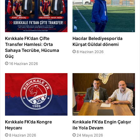
"
Kırıkkale FK’dan Çifte
Hacılar Belediyespor’da
Transfer Hamlesi: Orta
Kürşat Güldal dönemi
Sahaya Tecrübe, Hücuma
8 Haziran 2026
Güç
16 Haziran 2026
Kırıkkale FK’da Kongre
Kırıkkale FK’da Engin Çalışır
Heycanı
ile Yola Devam
8 Haziran 2026
24 Mayıs 2026