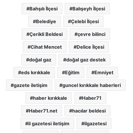
Bahşılı İlçesi
Balışeyh İlçesi
Belediye
Çelebi İlçesi
Çerikli Beldesi
çevre bilinci
Cihat Mencet
Delice İlçesi
doğal gaz
doğal gaz destek
eds kırıkkale
Eğitim
Emniyet
gazete iletişim
guncel kırıkkale haberleri
haber kırıkkale
Haber71
Haber71.net
hacılar beldesi
il gazetesi iletişim
ilgazetesi