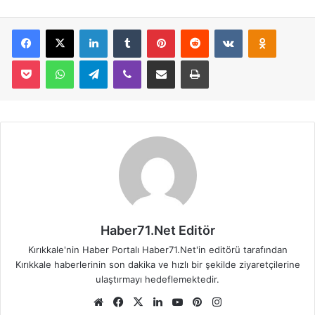
Facebook
X
LinkedIn
Tumblr
Pinterest
Reddit
VKontakte
Odnoklassniki
Pocket
WhatsApp
Telegram
Viber
E-Posta İle Paylaş
Yazdır
Haber71.Net Editör
Kırıkkale'nin Haber Portalı Haber71.Net'in editörü tarafından
Kırıkkale haberlerinin son dakika ve hızlı bir şekilde ziyaretçilerine
ulaştırmayı hedeflemektedir.
We
Fa
X
Lin
Yo
Pin
Ins