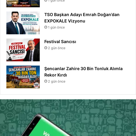
1 gün önce
TSO Başkan Adayı Emrah Doğan’dan
EXPOKALE Vizyonu
1 gün önce
Festival Sancısı
2 gün önce
Şencanlar Zahire 30 Bin Tonluk Alımla
Rekor Kırdı
2 gün önce