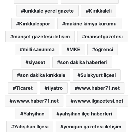
kırıkkale yerel gazete
Kırıkkaleli
Kırıkkalespor
makine kimya kurumu
manşet gazetesi iletişim
mansetgazetesi
milli savunma
MKE
öğrenci
siyaset
son dakika haberleri
son dakika kırıkkale
Sulakyurt ilçesi
Ticaret
tiyatro
www.haber71.net
wwww.haber71.net
wwww.ilgazetesi.net
Yahşihan
yahşihan ilçe haberleri
Yahşihan İlçesi
yenigün gazetesi iletişim