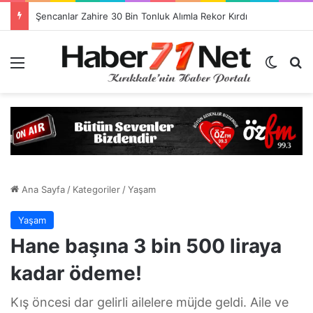
Görevlendirme Dönemi Bitiyor! Sağlık Personeli Asıl Görev Yerlerine Dönüyor
Menü
Dış gö
H
Ana Sayfa
/
Kategoriler
/
Yaşam
Yaşam
Hane başına 3 bin 500 liraya
kadar ödeme!
Kış öncesi dar gelirli ailelere müjde geldi. Aile ve