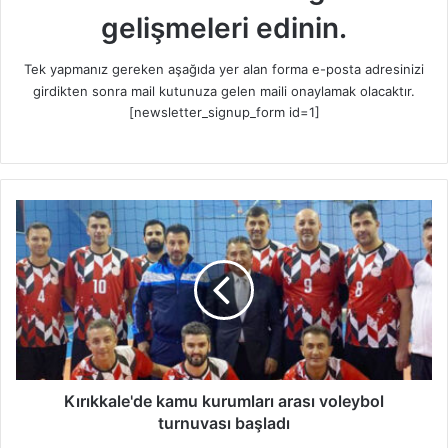
gelişmeleri edinin.
Tek yapmanız gereken aşağıda yer alan forma e-posta adresinizi
girdikten sonra mail kutunuza gelen maili onaylamak olacaktır.
[newsletter_signup_form id=1]
K
ı
r
ı
k
k
a
l
e
'
Kırıkkale'de kamu kurumları arası voleybol
d
turnuvası başladı
e