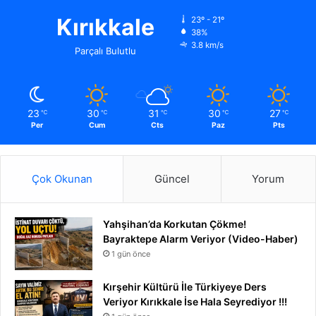
Kırıkkale
23º - 21º
38%
3.8 km/s
Parçalı Bulutlu
23
30
31
30
27
℃
℃
℃
℃
℃
Per
Cum
Cts
Paz
Pts
Çok Okunan
Güncel
Yorum
Yahşihan’da Korkutan Çökme!
Bayraktepe Alarm Veriyor (Video-Haber)
1 gün önce
Kırşehir Kültürü İle Türkiyeye Ders
Veriyor Kırıkkale İse Hala Seyrediyor !!!