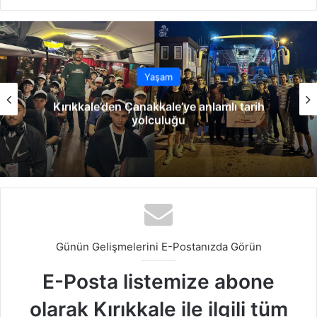
b
ce
ke
uT
ter
tag
sit
bo
dIn
ub
est
ra
esi
ok
e
m
Yaşam
Kırıkkale’den Çanakkale’ye anlamlı tarih
yolculuğu
Günün Gelişmelerini E-Postanızda Görün
E-Posta listemize abone
olarak Kırıkkale ile ilgili tüm