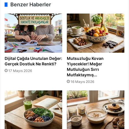
d
Benzer Haberler
ı
Dijital Çağda Unutulan Değer:
Mutsuzluğu Kovan
Gerçek Dostluk Ne Renkti?
Yiyecekler! Meğer
Mutluluğun Sırrı
17 Mayıs 2026
Mutfaktaymış…
16 Mayıs 2026