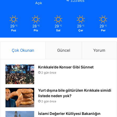
3.23 km/s
Açık
29
28
29
29
29
℃
℃
℃
℃
℃
Paz
Pts
Sal
Çar
Per
Çok Okunan
Güncel
Yorum
Kırıkkale’de Konser Gibi Sünnet
2 gün önce
Yurt dışına bile götürülen Kırıkkale simidi
listede neden yok?
2 gün önce
İslami Değerler Külliyesi Bakanlığın