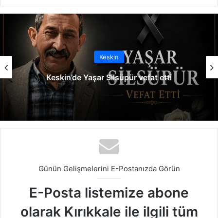
b
ce
ke
uT
ter
tag
sit
bo
dIn
ub
est
ra
esi
ok
e
m
Keskin
Keskin’de Yaşar Silsüpür vefat etti
Günün Gelişmelerini E-Postanızda Görün
E-Posta listemize abone
olarak Kırıkkale ile ilgili tüm