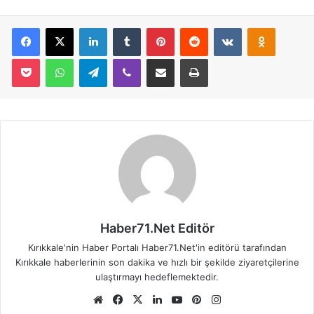
Facebook
X
LinkedIn
Tumblr
Pinterest
Reddit
VKontakte
Odnoklassniki
Pocket
WhatsApp
Telegram
Viber
E-Posta İle Paylaş
Yazdır
Haber71.Net Editör
Kırıkkale'nin Haber Portalı Haber71.Net'in editörü tarafından
Kırıkkale haberlerinin son dakika ve hızlı bir şekilde ziyaretçilerine
ulaştırmayı hedeflemektedir.
We
Fa
X
Lin
Yo
Pin
Ins