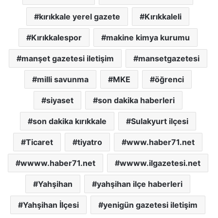
kırıkkale yerel gazete
Kırıkkaleli
Kırıkkalespor
makine kimya kurumu
manşet gazetesi iletişim
mansetgazetesi
milli savunma
MKE
öğrenci
siyaset
son dakika haberleri
son dakika kırıkkale
Sulakyurt ilçesi
Ticaret
tiyatro
www.haber71.net
wwww.haber71.net
wwww.ilgazetesi.net
Yahşihan
yahşihan ilçe haberleri
Yahşihan İlçesi
yenigün gazetesi iletişim