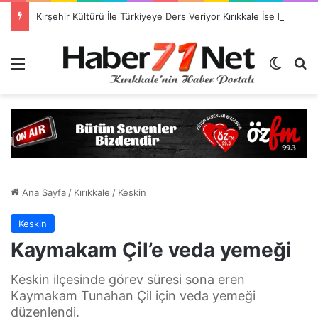
Kırşehir Kültürü İle Türkiyeye Ders Veriyor Kırıkkale İse Hala Seyrediyor !!!
Menü
Dış gö
H
Ana Sayfa
/
Kırıkkale
/
Keskin
Keskin
Kaymakam Çil’e veda yemeği
Keskin ilçesinde görev süresi sona eren
Kaymakam Tunahan Çil için veda yemeği
düzenlendi.