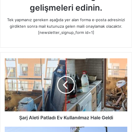
gelişmeleri edinin.
Tek yapmanız gereken aşağıda yer alan forma e-posta adresinizi
girdikten sonra mail kutunuza gelen maili onaylamak olacaktır.
[newsletter_signup_form id=1]
Ş
a
r
j
A
l
e
t
i
P
Şarj Aleti Patladı Ev Kullanılmaz Hale Geldi
a
t
G