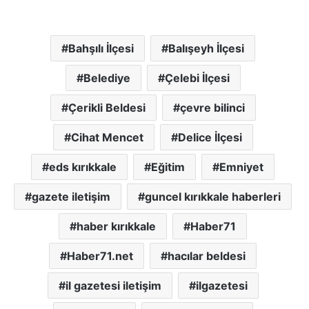
Bahşılı İlçesi
Balışeyh İlçesi
Belediye
Çelebi İlçesi
Çerikli Beldesi
çevre bilinci
Cihat Mencet
Delice İlçesi
eds kırıkkale
Eğitim
Emniyet
gazete iletişim
guncel kırıkkale haberleri
haber kırıkkale
Haber71
Haber71.net
hacılar beldesi
il gazetesi iletişim
ilgazetesi