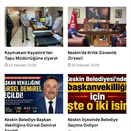
d
ı
Kaymakam Kayatürk’ten
Keskin’de Kritik Güvenlik
Tapu Müdürlüğüne ziyaret
Zirvesi!
24 Haziran 2026
20 Haziran 2026
Keskin Belediye Başkan
Keskin İlçesinde Belediye
Vekilliğine Gürsel Demirel
Seçime Gidiyor
Seçildi