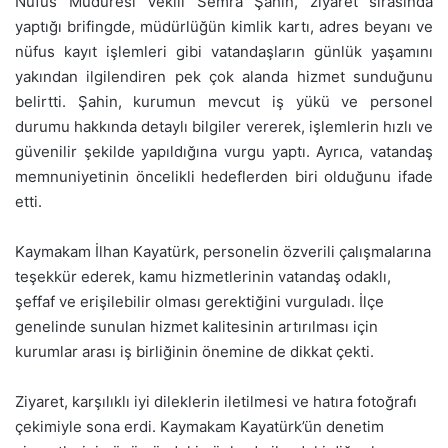
Nüfus Müdüresi Vekili Semra Şahin, ziyaret sırasında
yaptığı brifingde, müdürlüğün kimlik kartı, adres beyanı ve
nüfus kayıt işlemleri gibi vatandaşların günlük yaşamını
yakından ilgilendiren pek çok alanda hizmet sunduğunu
belirtti. Şahin, kurumun mevcut iş yükü ve personel
durumu hakkında detaylı bilgiler vererek, işlemlerin hızlı ve
güvenilir şekilde yapıldığına vurgu yaptı. Ayrıca, vatandaş
memnuniyetinin öncelikli hedeflerden biri olduğunu ifade
etti.
Kaymakam İlhan Kayatürk, personelin özverili çalışmalarına
teşekkür ederek, kamu hizmetlerinin vatandaş odaklı,
şeffaf ve erişilebilir olması gerektiğini vurguladı. İlçe
genelinde sunulan hizmet kalitesinin artırılması için
kurumlar arası iş birliğinin önemine de dikkat çekti.
Ziyaret, karşılıklı iyi dileklerin iletilmesi ve hatıra fotoğrafı
çekimiyle sona erdi. Kaymakam Kayatürk’ün denetim