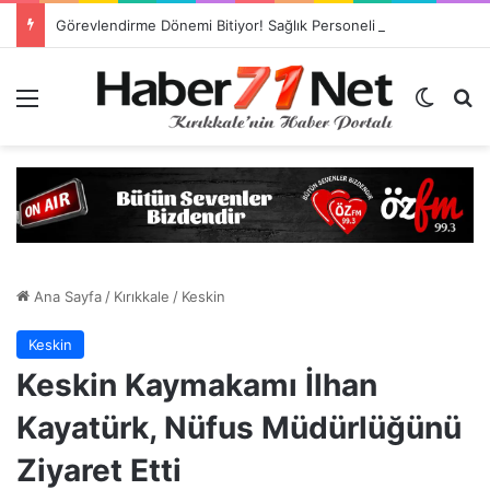
Görevlendirme Dönemi Bitiyor! Sağlık Personeli Asıl Görev Yerlerine Dönüyor
Menü
Dış gö
H
Ana Sayfa
/
Kırıkkale
/
Keskin
Keskin
Keskin Kaymakamı İlhan
Kayatürk, Nüfus Müdürlüğünü
Ziyaret Etti