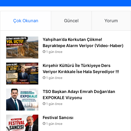
Çok Okunan
Güncel
Yorum
Yahşihan’da Korkutan Çökme!
Bayraktepe Alarm Veriyor (Video-Haber)
1 gün önce
Kırşehir Kültürü İle Türkiyeye Ders
Veriyor Kırıkkale İse Hala Seyrediyor !!!
1 gün önce
TSO Başkan Adayı Emrah Doğan’dan
EXPOKALE Vizyonu
1 gün önce
Festival Sancısı
1 gün önce