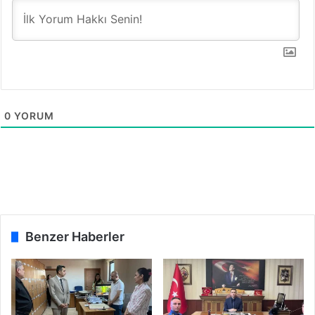
u
s
u
0
YORUM
Benzer Haberler