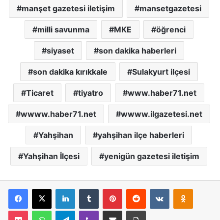
manşet gazetesi iletişim
mansetgazetesi
milli savunma
MKE
öğrenci
siyaset
son dakika haberleri
son dakika kırıkkale
Sulakyurt ilçesi
Ticaret
tiyatro
www.haber71.net
wwww.haber71.net
wwww.ilgazetesi.net
Yahşihan
yahşihan ilçe haberleri
Yahşihan İlçesi
yenigün gazetesi iletişim
Facebook
X
LinkedIn
Tumblr
Pinterest
Reddit
VKontakte
Odnoklassniki
Pocket
WhatsApp
Telegram
Viber
E-Posta İle Paylaş
Yazdır