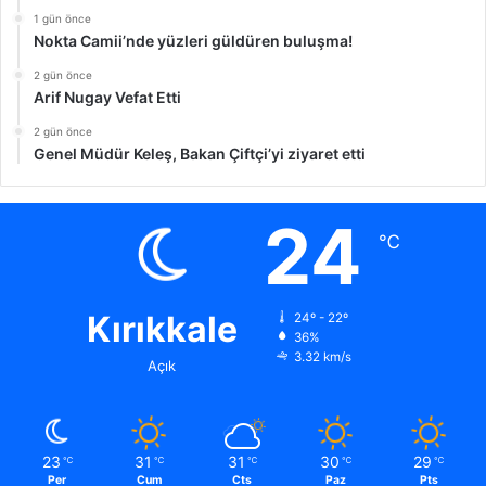
1 gün önce
Nokta Camii’nde yüzleri güldüren buluşma!
2 gün önce
Arif Nugay Vefat Etti
2 gün önce
Genel Müdür Keleş, Bakan Çiftçi’yi ziyaret etti
24
℃
Kırıkkale
24º - 22º
36%
3.32 km/s
Açık
23
31
31
30
29
℃
℃
℃
℃
℃
Per
Cum
Cts
Paz
Pts