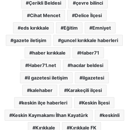
Çerikli Beldesi
çevre bilinci
Cihat Mencet
Delice İlçesi
eds kırıkkale
Eğitim
Emniyet
gazete iletişim
guncel kırıkkale haberleri
haber kırıkkale
Haber71
Haber71.net
hacılar beldesi
il gazetesi iletişim
ilgazetesi
kalehaber
Karakeçili ilçesi
keskin ilçe haberleri
Keskin İlçesi
Keskin Kaymakamı İlhan Kayatürk
keskinli
Kırıkkale
Kırıkkale FK