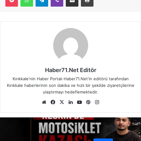
Haber71.Net Editör
Kırıkkale'nin Haber Portalı Haber71.Net'in editörü tarafından
Kırıkkale haberlerinin son dakika ve hızlı bir şekilde ziyaretçilerine
ulaştırmayı hedeflemektedir.
We
Fa
X
Lin
Yo
Pin
Ins
b
ce
ke
uT
ter
tag
sit
bo
dIn
ub
est
ra
esi
ok
e
m