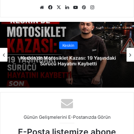
We
Fa
X
Lin
Yo
Pin
Ins
b
ce
ke
uT
ter
tag
sit
bo
dIn
ub
est
ra
esi
ok
e
m
Keskin
Keskin’de Motosiklet Kazası: 19 Yaşındaki
Sürücü Hayatını Kaybetti
Günün Gelişmelerini E-Postanızda Görün
E-Posta listemize abone