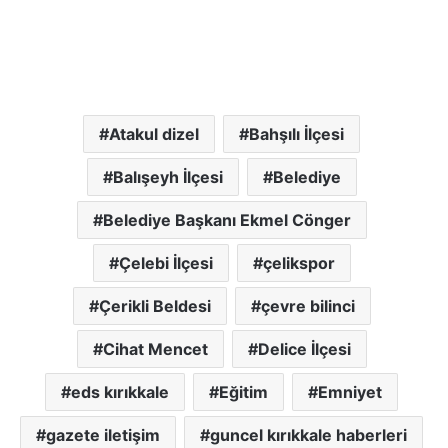
Atakul dizel
Bahşılı İlçesi
Balışeyh İlçesi
Belediye
Belediye Başkanı Ekmel Cönger
Çelebi İlçesi
çelikspor
Çerikli Beldesi
çevre bilinci
Cihat Mencet
Delice İlçesi
eds kırıkkale
Eğitim
Emniyet
gazete iletişim
guncel kırıkkale haberleri