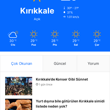
Kırıkkale
30º - 21º
37%
1.01 km/s
Açık
30
29
28
29
29
℃
℃
℃
℃
℃
Cts
Paz
Pts
Sal
Çar
Çok Okunan
Güncel
Yorum
Kırıkkale’de Konser Gibi Sünnet
1 gün önce
Yurt dışına bile götürülen Kırıkkale simidi
listede neden yok?