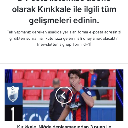
olarak Kırıkkale ile ilgili tüm
gelişmeleri edinin.
Tek yapmanız gereken aşağıda yer alan forma e-posta adresinizi
girdikten sonra mail kutunuza gelen maili onaylamak olacaktır.
[newsletter_signup_form id=1]
K
ı
r
ı
k
k
a
l
e
,
Kırıkkale, Niğde deplasmanından 3 puan ile