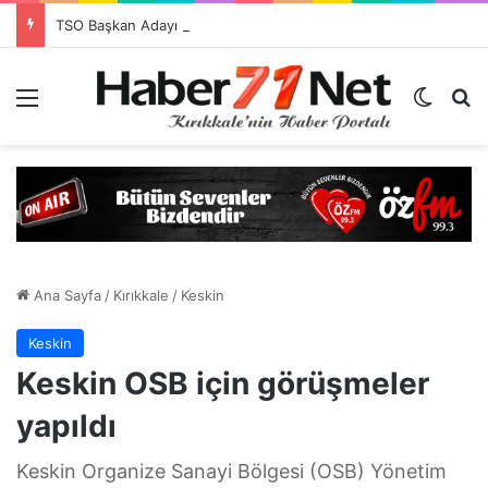
TSO Başkan Adayı Emrah Doğan’dan EXPOKALE Vizyonu
Menü
Dış gö
H
Ana Sayfa
/
Kırıkkale
/
Keskin
Keskin
Keskin OSB için görüşmeler
yapıldı
Keskin Organize Sanayi Bölgesi (OSB) Yönetim