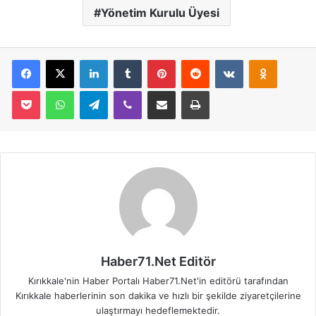
Yönetim Kurulu Üyesi
Facebook
X
LinkedIn
Tumblr
Pinterest
Reddit
VKontakte
Odnoklassniki
Pocket
WhatsApp
Telegram
Viber
E-Posta İle Paylaş
Yazdır
Haber71.Net Editör
Kırıkkale'nin Haber Portalı Haber71.Net'in editörü tarafından
Kırıkkale haberlerinin son dakika ve hızlı bir şekilde ziyaretçilerine
ulaştırmayı hedeflemektedir.