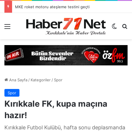
MKE roket motoru ateşleme testini geçti
Menü
Dış gö
H
Ana Sayfa
/
Kategoriler
/
Spor
Spor
Kırıkkale FK, kupa maçına
hazır!
Kırıkkale Futbol Kulübü, hafta sonu deplasmanda