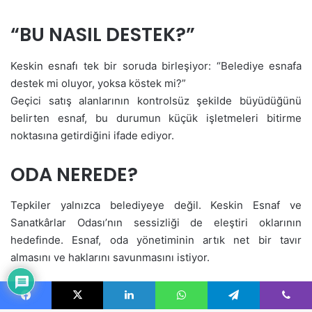
Facebook
X
LinkedIn
WhatsApp
Telegram
Viber