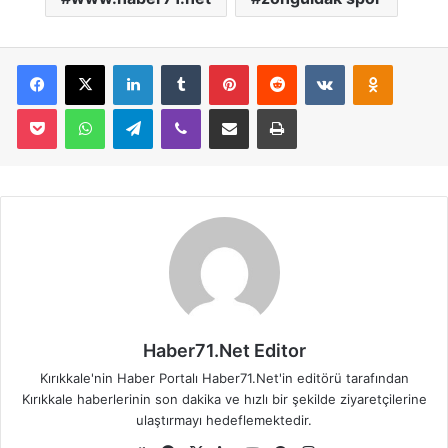
Facebook
X
LinkedIn
Tumblr
Pinterest
Reddit
VKontakte
Odnoklassniki
Pocket
WhatsApp
Telegram
Viber
E-Posta İle Paylaş
Yazdır
Haber71.Net Editor
Kırıkkale'nin Haber Portalı Haber71.Net'in editörü tarafından
Kırıkkale haberlerinin son dakika ve hızlı bir şekilde ziyaretçilerine
ulaştırmayı hedeflemektedir.