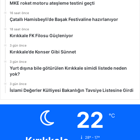
MKE roket motoru ateşleme testini geçti
16 saat önce
Çatallı Hamisbeyli’de Başak Festivaline hazırlanıyor
18 saat önce
Kırıkkale FK Filosu Güçleniyor
3 gün önce
Kırıkkale’de Konser Gibi Sünnet
3 gün önce
Yurt dışına bile götürülen Kırıkkale simidi listede neden
yok?
3 gün önce
İslami Değerler Külliyesi Bakanlığın Tavsiye Listesine Girdi
22
℃
28º - 17º