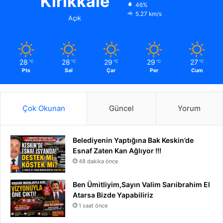
Kırıkkale
46%
5.27 km/s
Açık
28
28
29
29
27
℃
℃
℃
℃
℃
Pts
Sal
Çar
Per
Cum
Çok Okunan
Güncel
Yorum
Belediyenin Yaptığına Bak Keskin’de
Esnaf Zaten Kan Ağlıyor !!!
48 dakika önce
Ben Ümitliyim,Sayın Valim Sarıibrahim El
Atarsa Bizde Yapabiliriz
1 saat önce