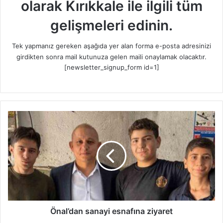
olarak Kırıkkale ile ilgili tüm
gelişmeleri edinin.
Tek yapmanız gereken aşağıda yer alan forma e-posta adresinizi
girdikten sonra mail kutunuza gelen maili onaylamak olacaktır.
[newsletter_signup_form id=1]
Ö
n
a
l
’
d
a
n
s
a
Önal’dan sanayi esnafına ziyaret
n