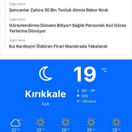
3 gün önce
Şencanlar Zahire 30 Bin Tonluk Alımla Rekor Kırdı
3 gün önce
Görevlendirme Dönemi Bitiyor! Sağlık Personeli Asıl Görev
Yerlerine Dönüyor
3 gün önce
Kız Kardeşini Öldüren Firari Mandırada Yakalandı
19
℃
Kırıkkale
30º - 19º
56%
1.85 km/s
Açık
30
29
28
29
29
℃
℃
℃
℃
℃