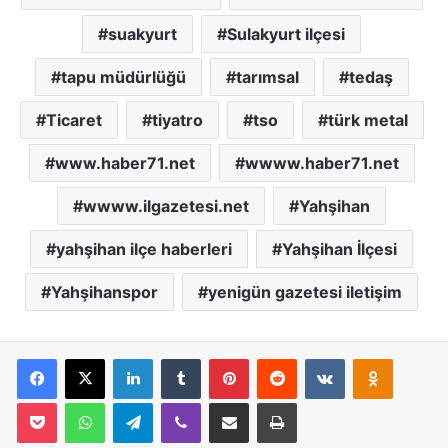
suakyurt
Sulakyurt ilçesi
tapu müdürlüğü
tarımsal
tedaş
Ticaret
tiyatro
tso
türk metal
www.haber71.net
wwww.haber71.net
wwww.ilgazetesi.net
Yahşihan
yahşihan ilçe haberleri
Yahşihan İlçesi
Yahşihanspor
yenigün gazetesi iletişim
Facebook
X
LinkedIn
Tumblr
Pinterest
Reddit
VKontakte
Odnoklassniki
Pocket
WhatsApp
Telegram
Viber
E-Posta İle Paylaş
Yazdır