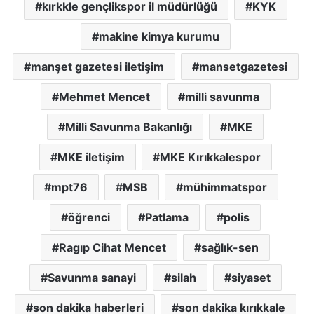
kırkkle gençlikspor il müdürlüğü
KYK
makine kimya kurumu
manşet gazetesi iletişim
mansetgazetesi
Mehmet Mencet
milli savunma
Milli Savunma Bakanlığı
MKE
MKE iletişim
MKE Kırıkkalespor
mpt76
MSB
mühimmatspor
öğrenci
Patlama
polis
Ragıp Cihat Mencet
sağlık-sen
Savunma sanayi
silah
siyaset
son dakika haberleri
son dakika kırıkkale