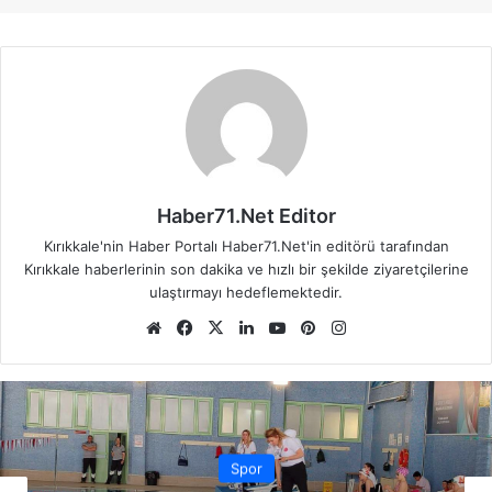
Haber71.Net Editor
Kırıkkale'nin Haber Portalı Haber71.Net'in editörü tarafından
Kırıkkale haberlerinin son dakika ve hızlı bir şekilde ziyaretçilerine
ulaştırmayı hedeflemektedir.
We
Fa
X
Lin
Yo
Pin
Ins
b
ce
ke
uT
ter
tag
sit
bo
dIn
ub
est
ra
esi
ok
e
m
Spor