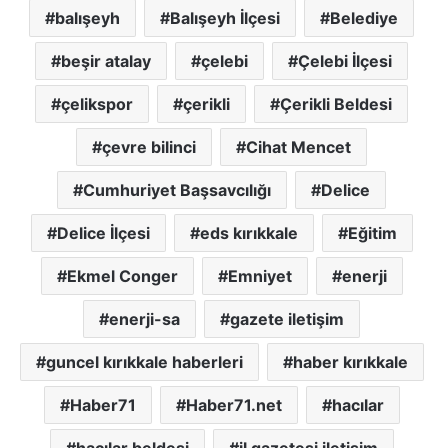
balışeyh
Balışeyh İlçesi
Belediye
beşir atalay
çelebi
Çelebi İlçesi
çelikspor
çerikli
Çerikli Beldesi
çevre bilinci
Cihat Mencet
Cumhuriyet Başsavcılığı
Delice
Delice İlçesi
eds kırıkkale
Eğitim
Ekmel Conger
Emniyet
enerji
enerji-sa
gazete iletişim
guncel kırıkkale haberleri
haber kırıkkale
Haber71
Haber71.net
hacılar