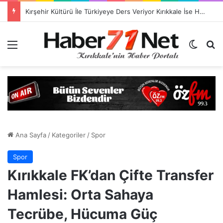
Kırşehir Kültürü İle Türkiyeye Ders Veriyor Kırıkkale İse Hala Seyrediyor !!!
Menü
Dış gö
H
Ana Sayfa
/
Kategoriler
/
Spor
Spor
Kırıkkale FK’dan Çifte Transfer
Hamlesi: Orta Sahaya
Tecrübe, Hücuma Güç