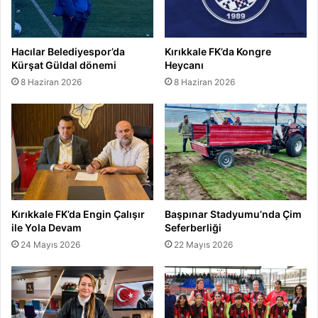
t
i
Hacılar Belediyespor’da
Kırıkkale FK’da Kongre
Kürşat Güldal dönemi
Heycanı
8 Haziran 2026
8 Haziran 2026
Kırıkkale FK’da Engin Çalışır
Başpınar Stadyumu’nda Çim
ile Yola Devam
Seferberliği
24 Mayıs 2026
22 Mayıs 2026