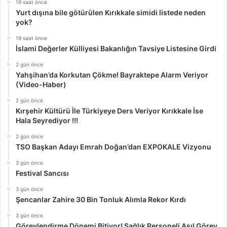
19 saat önce
Yurt dışına bile götürülen Kırıkkale simidi listede neden
yok?
19 saat önce
İslami Değerler Külliyesi Bakanlığın Tavsiye Listesine Girdi
2 gün önce
Yahşihan’da Korkutan Çökme! Bayraktepe Alarm Veriyor
(Video-Haber)
2 gün önce
Kırşehir Kültürü İle Türkiyeye Ders Veriyor Kırıkkale İse
Hala Seyrediyor !!!
2 gün önce
TSO Başkan Adayı Emrah Doğan’dan EXPOKALE Vizyonu
3 gün önce
Festival Sancısı
3 gün önce
Şencanlar Zahire 30 Bin Tonluk Alımla Rekor Kırdı
3 gün önce
Görevlendirme Dönemi Bitiyor! Sağlık Personeli Asıl Görev