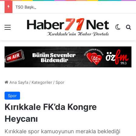
TSO Başkan Adayı Emrah Doğan’dan EXPOKALE Vizyonu
Menü
Dış gö
H
Ana Sayfa
/
Kategoriler
/
Spor
Spor
Kırıkkale FK’da Kongre
Heycanı
Kırıkkale spor kamuoyunun merakla beklediği