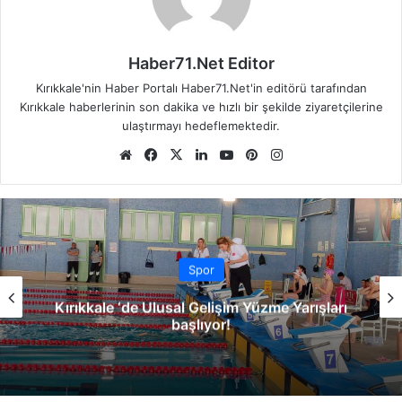
Haber71.Net Editor
Kırıkkale'nin Haber Portalı Haber71.Net'in editörü tarafından
Kırıkkale haberlerinin son dakika ve hızlı bir şekilde ziyaretçilerine
ulaştırmayı hedeflemektedir.
We
Fa
X
Lin
Yo
Pin
Ins
b
ce
ke
uT
ter
tag
sit
bo
dIn
ub
est
ra
esi
ok
e
m
Spor
Kırıkkale FK ,Yusuf Mert Tunç’u renklerine
bağladı