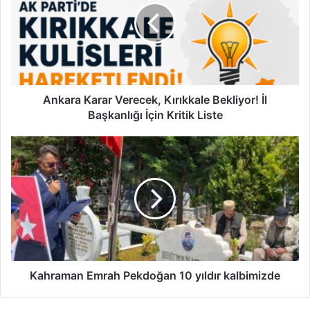
a
r
a
K
a
r
a
Ankara Karar Verecek, Kırıkkale Bekliyor! İl
r
Başkanlığı İçin Kritik Liste
V
e
K
r
a
e
h
c
r
e
a
k
m
,
a
K
n
ı
E
r
m
Kahraman Emrah Pekdoğan 10 yıldır kalbimizde
ı
r
k
a