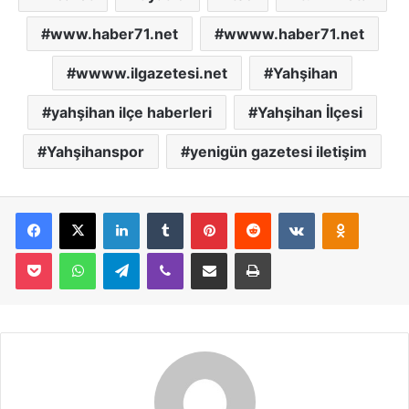
www.haber71.net
wwww.haber71.net
wwww.ilgazetesi.net
Yahşihan
yahşihan ilçe haberleri
Yahşihan İlçesi
Yahşihanspor
yenigün gazetesi iletişim
Facebook
X
LinkedIn
Tumblr
Pinterest
Reddit
VKontakte
Odnoklassniki
Pocket
WhatsApp
Telegram
Viber
E-Posta İle Paylaş
Yazdır