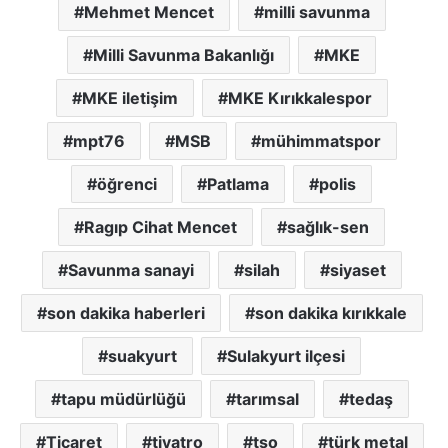
Mehmet Mencet
milli savunma
Milli Savunma Bakanlığı
MKE
MKE iletişim
MKE Kırıkkalespor
mpt76
MSB
mühimmatspor
öğrenci
Patlama
polis
Ragıp Cihat Mencet
sağlık-sen
Savunma sanayi
silah
siyaset
son dakika haberleri
son dakika kırıkkale
suakyurt
Sulakyurt ilçesi
tapu müdürlüğü
tarımsal
tedaş
Ticaret
tiyatro
tso
türk metal