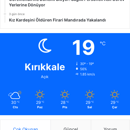
Yerlerine Dönüyor
3 gün önce
Kız Kardeşini Öldüren Firari Mandırada Yakalandı
19
℃
Kırıkkale
30º - 19º
56%
1.85 km/s
Açık
30
29
28
29
29
℃
℃
℃
℃
℃
Cts
Paz
Pts
Sal
Çar
Çok Okunan
Güncel
Yorum