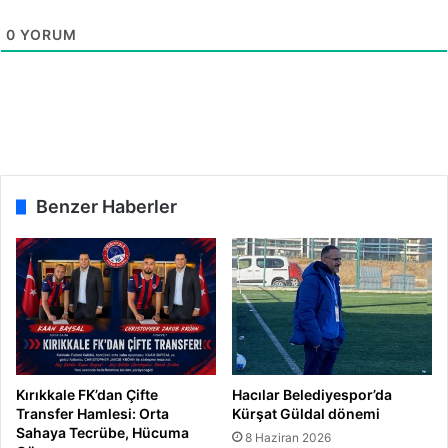
l
i
ı
m
0
YORUM
ğ
i
ı
z
İ
d
ç
e
i
n
K
r
Benzer Haberler
i
t
i
k
L
i
s
t
e
Kırıkkale FK’dan Çifte
Hacılar Belediyespor’da
Transfer Hamlesi: Orta
Kürşat Güldal dönemi
Sahaya Tecrübe, Hücuma
8 Haziran 2026