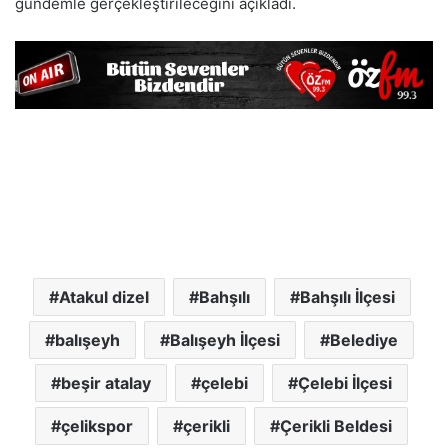
gündemle gerçekleştirileceğini açıkladı.
Atakul dizel
Bahşılı
Bahşılı İlçesi
balışeyh
Balışeyh İlçesi
Belediye
beşir atalay
çelebi
Çelebi İlçesi
çelikspor
çerikli
Çerikli Beldesi