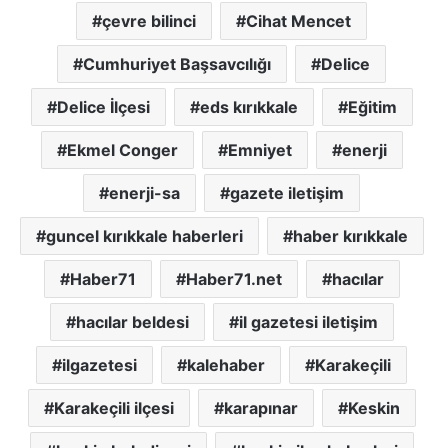
çevre bilinci
Cihat Mencet
Cumhuriyet Başsavcılığı
Delice
Delice İlçesi
eds kırıkkale
Eğitim
Ekmel Conger
Emniyet
enerji
enerji-sa
gazete iletişim
guncel kırıkkale haberleri
haber kırıkkale
Haber71
Haber71.net
hacılar
hacılar beldesi
il gazetesi iletişim
ilgazetesi
kalehaber
Karakeçili
Karakeçili ilçesi
karapınar
Keskin