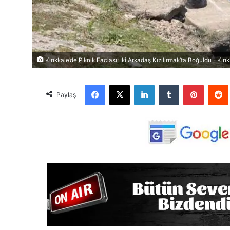
Kırıkkale’de Piknik Faciası: İki Arkadaş Kızılırmak’ta Boğuldu - Kır
Facebook
X
LinkedIn
Tumblr
Pinterest
Red
Paylaş