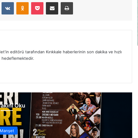
dit
VKontakte
Odnoklassniki
Pocket
E-Posta İle Paylaş
Yazdır
et'in editörü tarafından Kırıkkale haberlerinin son dakika ve hızlı
yı hedeflemektedir.
akini Oku
Manşet
1 hafta önce