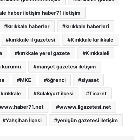
ale haber iletişim haber71 iletişim
kırıkkale haberler
kırıkkale haberleri
kırıkkale il gazetesi
Kırıkkale kırıkkale
a
kırıkkale yerel gazete
Kırıkkaleli
a kurumu
manşet gazetesi iletişim
ma
MKE
öğrenci
siyaset
kırıkkale
Sulakyurt ilçesi
Ticaret
www.haber71.net
wwww.ilgazetesi.net
Yahşihan İlçesi
yenigün gazetesi iletişim