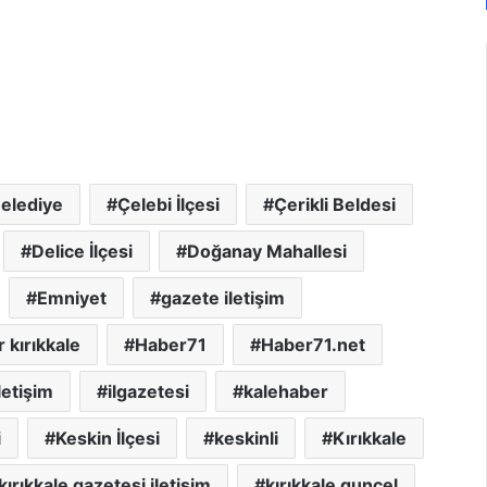
elediye
Çelebi İlçesi
Çerikli Beldesi
Delice İlçesi
Doğanay Mahallesi
Emniyet
gazete iletişim
 kırıkkale
Haber71
Haber71.net
iletişim
ilgazetesi
kalehaber
i
Keskin İlçesi
keskinli
Kırıkkale
kırıkkale gazetesi iletişim
kırıkkale guncel