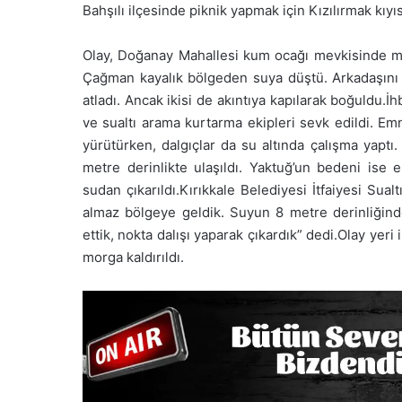
Bahşılı ilçesinde piknik yapmak için Kızılırmak kıyı
Olay, Doğanay Mahallesi kum ocağı mevkisinde mey
Çağman kayalık bölgeden suya düştü. Arkadaşını 
atladı. Ancak ikisi de akıntıya kapılarak boğuldu.İ
ve sualtı arama kurtarma ekipleri sevk edildi. Em
yürütürken, dalgıçlar da su altında çalışma yapt
metre derinlikte ulaşıldı. Yaktuğ’un bedeni ise e
sudan çıkarıldı.Kırıkkale Belediyesi İtfaiyesi Sua
almaz bölgeye geldik. Suyun 8 metre derinliğinde 
ettik, nokta dalışı yaparak çıkardık” dedi.Olay yer
morga kaldırıldı.