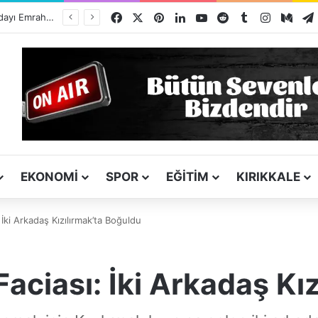
Facebook
X
Pinterest
LinkedIn
YouTube
Reddit
Tumblr
Instagra
Med
ı
EKONOMI
SPOR
EĞITIM
KIRIKKALE
: İki Arkadaş Kızılırmak’ta Boğuldu
 Faciası: İki Arkadaş Kı