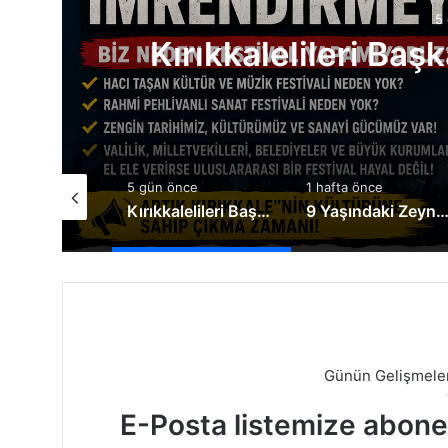
n önce
a İllere İmrendirmeyin
5 gün önce
1 hafta önce
1 hafta ön
Kırıkkalelileri Başka İllere İmrendirmeyin
9 Yaşındaki Zeynep Yaşama Tutunmak İçin Destek Bekliyor
Günün Gelişmeler
E-Posta listemize abone o