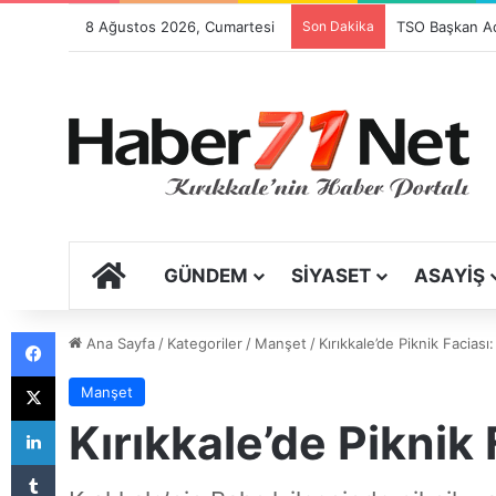
8 Ağustos 2026, Cumartesi
Son Dakika
Festival Sancıs
ANA SAYFA
GÜNDEM
SIYASET
ASAYIŞ
Facebook
Ana Sayfa
/
Kategoriler
/
Manşet
/
Kırıkkale’de Piknik Faciası
X
Manşet
LinkedIn
Kırıkkale’de Piknik
Tumblr