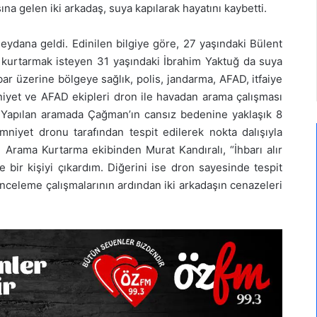
sına gelen iki arkadaş, suya kapılarak hayatını kaybetti.
dana geldi. Edinilen bilgiye göre, 27 yaşındaki Bülent
kurtarmak isteyen 31 yaşındaki İbrahim Yaktuğ da suya
hbar üzerine bölgeye sağlık, polis, jandarma, AFAD, itfaiye
niyet ve AFAD ekipleri dron ile havadan arama çalışması
ı. Yapılan aramada Çağman’ın cansız bedenine yaklaşık 8
mniyet dronu tarafından tespit edilerek nokta dalışıyla
ltı Arama Kurtarma ekibinden Murat Kandıralı, “İhbarı alır
bir kişiyi çıkardım. Diğerini ise dron sayesinde tespit
i inceleme çalışmalarının ardından iki arkadaşın cenazeleri