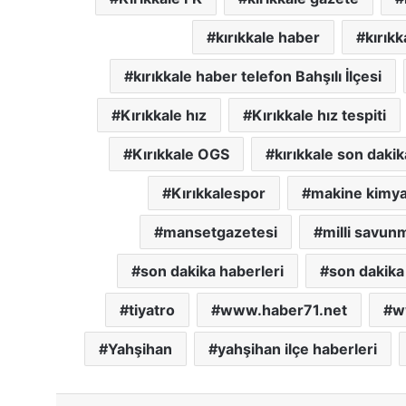
kırıkkale haber
kırıkk
kırıkkale haber telefon Bahşılı İlçesi
Kırıkkale hız
Kırıkkale hız tespiti
Kırıkkale OGS
kırıkkale son dakik
Kırıkkalespor
makine kimy
mansetgazetesi
milli savun
son dakika haberleri
son dakika 
tiyatro
www.haber71.net
w
Yahşihan
yahşihan ilçe haberleri