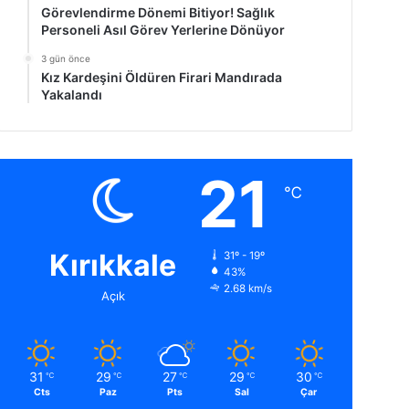
Görevlendirme Dönemi Bitiyor! Sağlık
Personeli Asıl Görev Yerlerine Dönüyor
3 gün önce
Kız Kardeşini Öldüren Firari Mandırada
Yakalandı
21
℃
Kırıkkale
31º - 19º
43%
2.68 km/s
Açık
31
29
27
29
30
℃
℃
℃
℃
℃
Cts
Paz
Pts
Sal
Çar