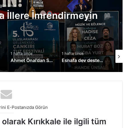
9 Yaşındaki Zeynep Yaşam
Destek Bekli
ce
1 hafta önce
1 hafta önce
Ahmet Önal’dan Sürücü Adaylarına Müjde!
Esnafa dev destek: Kredi limitleri yükseltildi
Kırıkkale’de Üreticilere Hayati Eğitim! Bilinçsiz İlaçlamaya Karşı Uyarılar Yapıldı
ini E-Postanızda Görün
larak Kırıkkale ile ilgili tüm