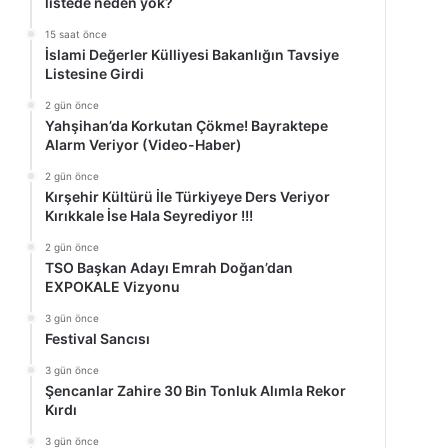
listede neden yok?
15 saat önce
İslami Değerler Külliyesi Bakanlığın Tavsiye
Listesine Girdi
2 gün önce
Yahşihan’da Korkutan Çökme! Bayraktepe
Alarm Veriyor (Video-Haber)
2 gün önce
Kırşehir Kültürü İle Türkiyeye Ders Veriyor
Kırıkkale İse Hala Seyrediyor !!!
2 gün önce
TSO Başkan Adayı Emrah Doğan’dan
EXPOKALE Vizyonu
3 gün önce
Festival Sancısı
3 gün önce
Şencanlar Zahire 30 Bin Tonluk Alımla Rekor
Kırdı
3 gün önce