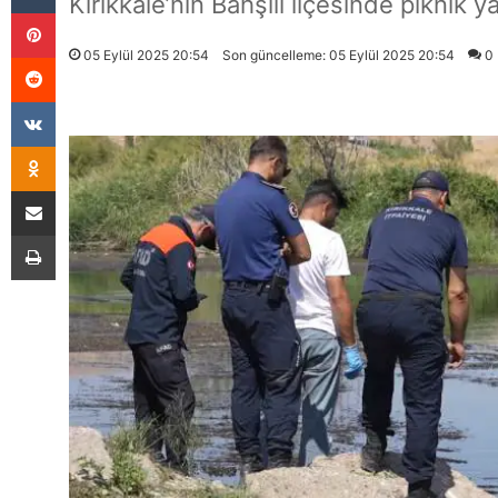
Kırıkkale’nin Bahşılı ilçesinde piknik 
Pinterest
05 Eylül 2025 20:54
Son güncelleme: 05 Eylül 2025 20:54
0
Reddit
VKontakte
Odnoklassniki
E-Posta İle Paylaş
Yazdır