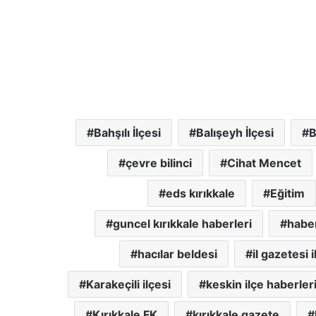
Bahşılı İlçesi
Balışeyh İlçesi
B
çevre bilinci
Cihat Mencet
eds kırıkkale
Eğitim
guncel kırıkkale haberleri
haber
hacılar beldesi
il gazetesi 
Karakeçili ilçesi
keskin ilçe haberler
Kırıkkale FK
kırıkkale gazete