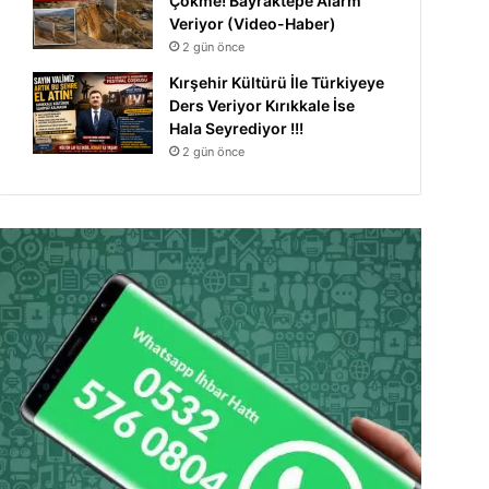
Çökme! Bayraktepe Alarm
Veriyor (Video-Haber)
2 gün önce
Kırşehir Kültürü İle Türkiyeye
Ders Veriyor Kırıkkale İse
Hala Seyrediyor !!!
2 gün önce