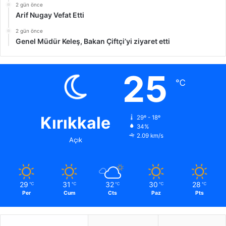
2 gün önce
Arif Nugay Vefat Etti
2 gün önce
Genel Müdür Keleş, Bakan Çiftçi’yi ziyaret etti
25
℃
Kırıkkale
29º - 18º
34%
2.09 km/s
Açık
29
31
32
30
28
℃
℃
℃
℃
℃
Per
Cum
Cts
Paz
Pts