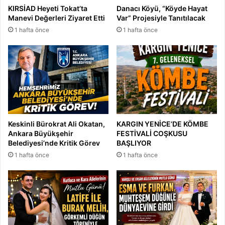
KIRSİAD Heyeti Tokat’ta
Danacı Köyü, “Köyde Hayat
Manevi Değerleri Ziyaret Etti
Var” Projesiyle Tanıtılacak
1 hafta önce
1 hafta önce
Keskinli Bürokrat Ali Okatan,
KARGIN YENİCE’DE KÖMBE
Ankara Büyükşehir
FESTİVALİ COŞKUSU
Belediyesi’nde Kritik Görev
BAŞLIYOR
1 hafta önce
1 hafta önce