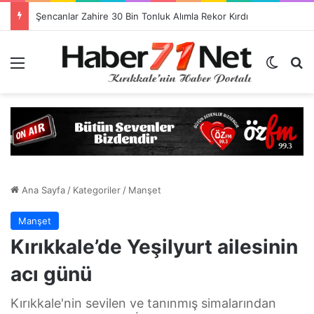
Görevlendirme Dönemi Bitiyor! Sağlık Personeli Asıl Görev Yerlerine Dönüyor
Menü
Dış gö
H
Ana Sayfa
/
Kategoriler
/
Manşet
Manşet
Kırıkkale’de Yeşilyurt ailesinin
acı günü
Kırıkkale'nin sevilen ve tanınmış simalarından