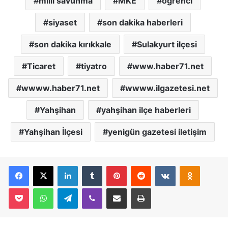
milli savunma
MKE
öğrenci
siyaset
son dakika haberleri
son dakika kırıkkale
Sulakyurt ilçesi
Ticaret
tiyatro
www.haber71.net
wwww.haber71.net
wwww.ilgazetesi.net
Yahşihan
yahşihan ilçe haberleri
Yahşihan İlçesi
yenigün gazetesi iletişim
Facebook
X
LinkedIn
Tumblr
Pinterest
Reddit
VKontakte
Odnoklassniki
Pocket
WhatsApp
Telegram
Viber
E-Posta İle Paylaş
Yazdır