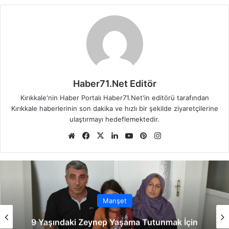
Haber71.Net Editör
Kırıkkale'nin Haber Portalı Haber71.Net'in editörü tarafından
Kırıkkale haberlerinin son dakika ve hızlı bir şekilde ziyaretçilerine
ulaştırmayı hedeflemektedir.
We
Fa
X
Lin
Yo
Pin
Ins
b
ce
ke
uT
ter
tag
sit
bo
dIn
ub
est
ra
esi
ok
e
m
Manşet
9 Yaşındaki Zeynep Yaşama Tutunmak İçin