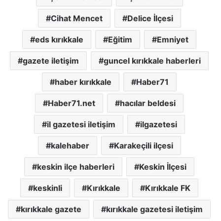
Cihat Mencet
Delice İlçesi
eds kırıkkale
Eğitim
Emniyet
gazete iletişim
guncel kırıkkale haberleri
haber kırıkkale
Haber71
Haber71.net
hacılar beldesi
il gazetesi iletişim
ilgazetesi
kalehaber
Karakeçili ilçesi
keskin ilçe haberleri
Keskin İlçesi
keskinli
Kırıkkale
Kırıkkale FK
kırıkkale gazete
kırıkkale gazetesi iletişim