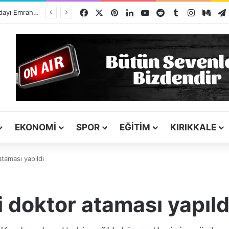
Facebook
X
Pinterest
LinkedIn
YouTube
Reddit
Tumblr
Instagra
Med
ı
EKONOMI
SPOR
EĞITIM
KIRIKKALE
ataması yapıldı
i doktor ataması yapıld