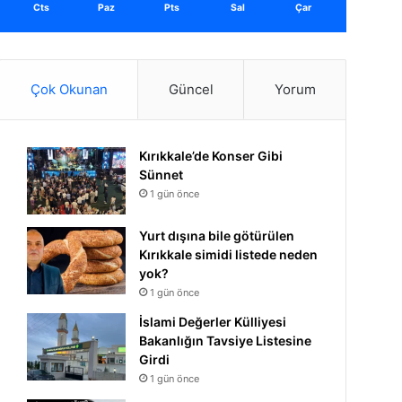
Cts
Paz
Pts
Sal
Çar
Çok Okunan
Güncel
Yorum
Kırıkkale’de Konser Gibi
Sünnet
1 gün önce
Yurt dışına bile götürülen
Kırıkkale simidi listede neden
yok?
1 gün önce
İslami Değerler Külliyesi
Bakanlığın Tavsiye Listesine
Girdi
1 gün önce