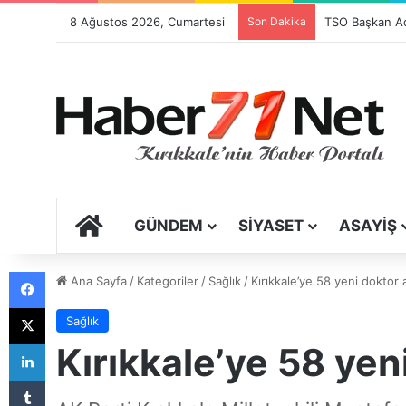
8 Ağustos 2026, Cumartesi
Son Dakika
Festival Sancıs
ANA SAYFA
GÜNDEM
SIYASET
ASAYIŞ
Facebook
Ana Sayfa
/
Kategoriler
/
Sağlık
/
Kırıkkale’ye 58 yeni doktor 
X
Sağlık
LinkedIn
Kırıkkale’ye 58 yen
Tumblr