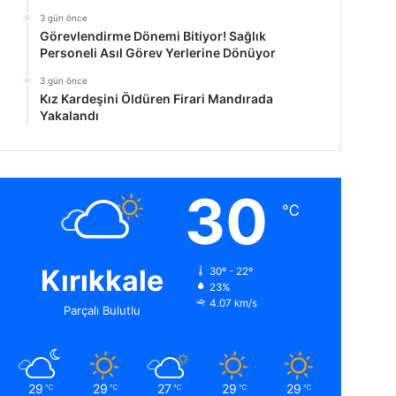
3 gün önce
Görevlendirme Dönemi Bitiyor! Sağlık
Personeli Asıl Görev Yerlerine Dönüyor
3 gün önce
Kız Kardeşini Öldüren Firari Mandırada
Yakalandı
30
℃
Kırıkkale
30º - 22º
23%
4.07 km/s
Parçalı Bulutlu
29
29
27
29
29
℃
℃
℃
℃
℃