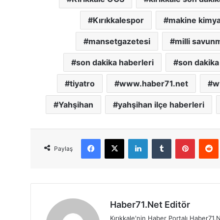
Kırıkkalespor
makine kimy
mansetgazetesi
milli savun
son dakika haberleri
son dakika 
tiyatro
www.haber71.net
w
Yahşihan
yahşihan ilçe haberleri
Facebook
X
LinkedIn
Tumblr
Pinterest
Red
Paylaş
Haber71.Net Editör
Kırıkkale'nin Haber Portalı Haber71.N