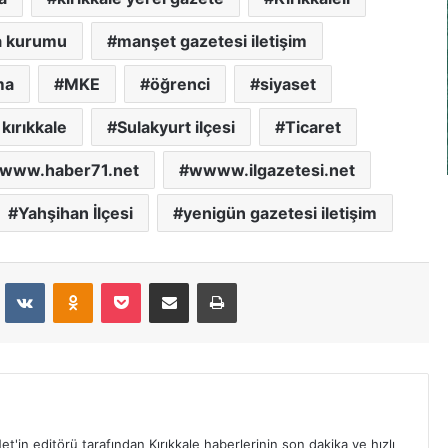
a kurumu
manşet gazetesi iletişim
ma
MKE
öğrenci
siyaset
kırıkkale
Sulakyurt ilçesi
Ticaret
www.haber71.net
wwww.ilgazetesi.net
Yahşihan İlçesi
yenigün gazetesi iletişim
dit
VKontakte
Odnoklassniki
Pocket
E-Posta İle Paylaş
Yazdır
et'in editörü tarafından Kırıkkale haberlerinin son dakika ve hızlı