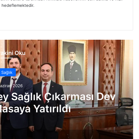
yı hedeflemektedir.
akini Oku
Sağlık
aziran 2026
ey Sağlık Çıkarması Dev
asaya Yatırıldı