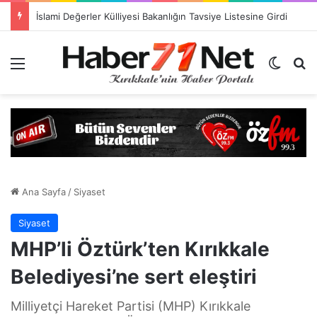
Yahşihan’da Korkutan Çökme! Bayraktepe Alarm Veriyor (Video-Haber)
Menü
Dış gö
H
Ana Sayfa
/
Siyaset
Siyaset
MHP’li Öztürk’ten Kırıkkale
Belediyesi’ne sert eleştiri
Milliyetçi Hareket Partisi (MHP) Kırıkkale