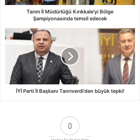
ü
d
Tarım İl Müdürlüğü Kırıkkale'yi Bölge
ü
Şampiyonasında temsil edecek
r
l
İ
ü
Y
ğ
İ
ü
P
K
a
ı
r
r
t
ı
i
k
İ
k
l
İYİ Parti İl Başkanı Tanrıverdi'den büyük tepki!
a
B
l
a
e
ş
'
k
y
a
0
i
n
B
ı
Haber Değerlendirm