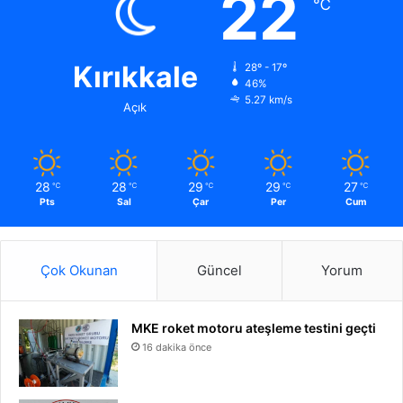
22
℃
Kırıkkale
28º - 17º
46%
5.27 km/s
Açık
28
28
29
29
27
℃
℃
℃
℃
℃
Pts
Sal
Çar
Per
Cum
Çok Okunan
Güncel
Yorum
MKE roket motoru ateşleme testini geçti
16 dakika önce