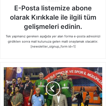
E-Posta listemize abone
olarak Kırıkkale ile ilgili tüm
gelişmeleri edinin.
Tek yapmanız gereken aşağıda yer alan forma e-posta adresinizi
girdikten sonra mail kutunuza gelen maili onaylamak olacaktır.
[newsletter_signup_form id=1]
T
a
r
ı
m
İ
l
M