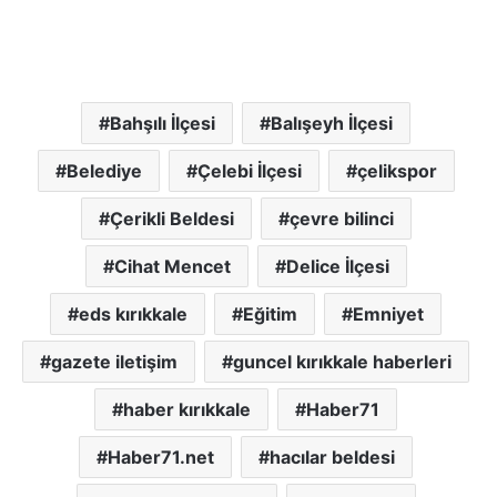
Bahşılı İlçesi
Balışeyh İlçesi
Belediye
Çelebi İlçesi
çelikspor
Çerikli Beldesi
çevre bilinci
Cihat Mencet
Delice İlçesi
eds kırıkkale
Eğitim
Emniyet
gazete iletişim
guncel kırıkkale haberleri
haber kırıkkale
Haber71
Haber71.net
hacılar beldesi