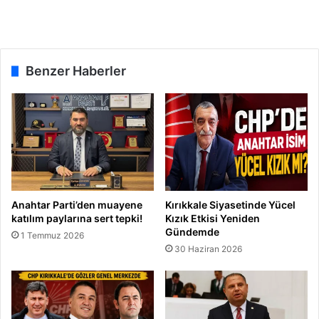
s
p
i
k
l
i
e
!
d
Benzer Haberler
e
c
e
k
Anahtar Parti’den muayene
Kırıkkale Siyasetinde Yücel
katılım paylarına sert tepki!
Kızık Etkisi Yeniden
Gündemde
1 Temmuz 2026
30 Haziran 2026