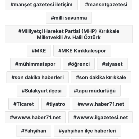
manşet gazetesi iletişim
mansetgazetesi
milli savunma
Milliyetçi Hareket Partisi (MHP) Kırıkkale
Milletvekili Av. Halil Öztürk
MKE
MKE Kırıkkalespor
mühimmatspor
öğrenci
siyaset
son dakika haberleri
son dakika kırıkkale
Sulakyurt ilçesi
tapu müdürlüğü
Ticaret
tiyatro
www.haber71.net
wwww.haber71.net
wwww.ilgazetesi.net
Yahşihan
yahşihan ilçe haberleri