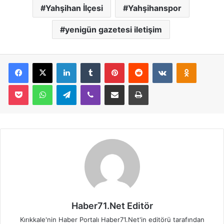
Yahşihan İlçesi
Yahşihanspor
yenigün gazetesi iletişim
Facebook
X
LinkedIn
Tumblr
Pinterest
Reddit
VKontakte
Odnoklassniki
Pocket
WhatsApp
Telegram
Viber
E-Posta İle Paylaş
Yazdır
Haber71.Net Editör
Kırıkkale'nin Haber Portalı Haber71.Net'in editörü tarafından