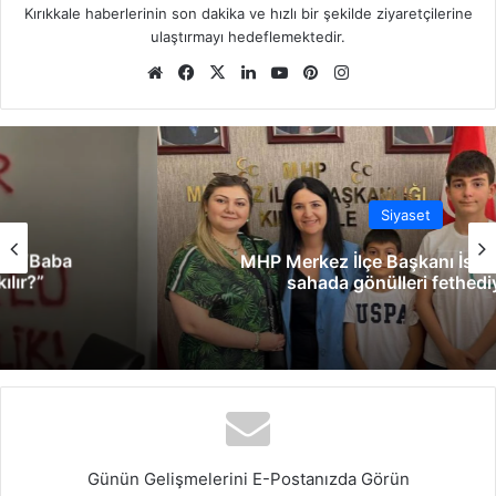
Kırıkkale haberlerinin son dakika ve hızlı bir şekilde ziyaretçilerine
ulaştırmayı hedeflemektedir.
We
Fa
X
Lin
Yo
Pin
Ins
b
ce
ke
uT
ter
tag
sit
bo
dIn
ub
est
ra
esi
ok
e
m
Siyaset
MHP Merkez İlçe Başkanı İsmailoğulları
sahada gönülleri fethediyor!
Günün Gelişmelerini E-Postanızda Görün