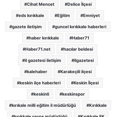
Cihat Mencet
Delice İlçesi
eds kırıkkale
Eğitim
Emniyet
gazete iletişim
guncel kırıkkale haberleri
haber kırıkkale
Haber71
Haber71.net
hacılar beldesi
il gazetesi iletişim
ilgazetesi
kalehaber
Karakeçili ilçesi
keskin ilçe haberleri
Keskin İlçesi
keskinli
keskinspor
kırıkale milli eğitim il müdürlüğü
Kırıkkale
kırıkkale cevre müdürlüğü
Kırıkkale FK