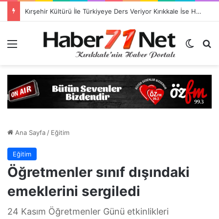
TSO Başkan Adayı Emrah Doğan’dan EXPOKALE Vizyonu
Menü
Dış gö
H
Ana Sayfa
/
Eğitim
Eğitim
Öğretmenler sınıf dışındaki
emeklerini sergiledi
24 Kasım Öğretmenler Günü etkinlikleri