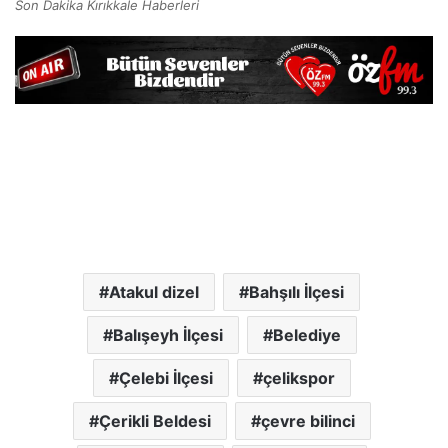
Son Dakika Kırıkkale Haberleri
Atakul dizel
Bahşılı İlçesi
Balışeyh İlçesi
Belediye
Çelebi İlçesi
çelikspor
Çerikli Beldesi
çevre bilinci