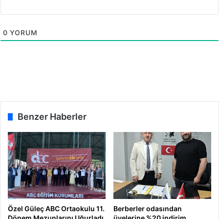
d
d
i
e
h
0
YORUM
a
y
a
t
b
u
l
d
Benzer Haberler
u
!
Özel Güleç ABC Ortaokulu 11.
Berberler odasından
Dönem Mezunlarını Uğurladı
üyelerine %20 indirim