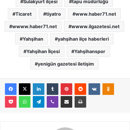
Sulakyurt ilçesi
tapu müdürlüğü
Ticaret
tiyatro
www.haber71.net
wwww.haber71.net
wwww.ilgazetesi.net
Yahşihan
yahşihan ilçe haberleri
Yahşihan İlçesi
Yahşihanspor
yenigün gazetesi iletişim
Facebook
X
LinkedIn
Tumblr
Pinterest
Reddit
VKontakte
Odnoklassniki
Pocket
WhatsApp
Telegram
Viber
E-Posta İle Paylaş
Yazdır