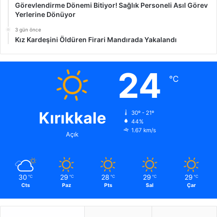
Görevlendirme Dönemi Bitiyor! Sağlık Personeli Asıl Görev
Yerlerine Dönüyor
3 gün önce
Kız Kardeşini Öldüren Firari Mandırada Yakalandı
24
℃
Kırıkkale
30º - 21º
44%
1.67 km/s
Açık
30
29
28
29
29
℃
℃
℃
℃
℃
Cts
Paz
Pts
Sal
Çar