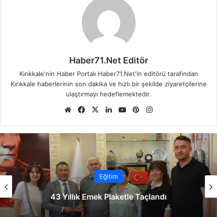
Haber71.Net Editör
Kırıkkale'nin Haber Portalı Haber71.Net'in editörü tarafından
Kırıkkale haberlerinin son dakika ve hızlı bir şekilde ziyaretçilerine
ulaştırmayı hedeflemektedir.
We
Fa
X
Lin
Yo
Pin
Ins
b
ce
ke
uT
ter
tag
sit
bo
dIn
ub
est
ra
esi
ok
e
m
Eğitim
43 Yıllık Emek Plaketle Taçlandı